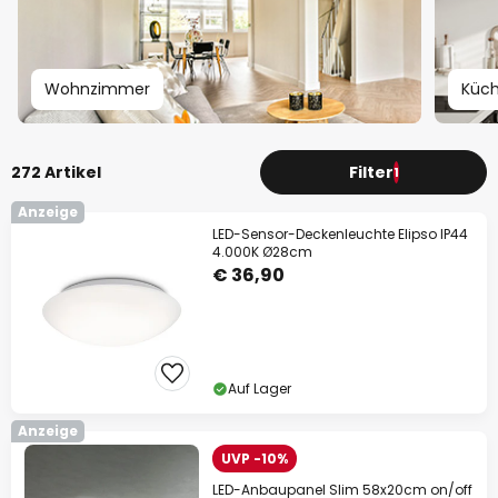
Wohnzimmer
Küc
272 Artikel
Filter
1
Anzeige
LED-Sensor-Deckenleuchte Elipso IP44
4.000K Ø28cm
€ 36,90
Auf Lager
Anzeige
UVP -10%
LED-Anbaupanel Slim 58x20cm on/off