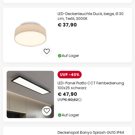
LED-Deckenleuchte Duck, beige, Ø 30
cm, Textil, 3000K
€ 37,90
Auf Lager
UVP -40%
LED-Panel Piatto CCT Fernbedienung
100x25 schwarz
€ 47,90
UVP
€ 80,62
Auf Lager
Deckenspot Banyo Splash GU10 IP44