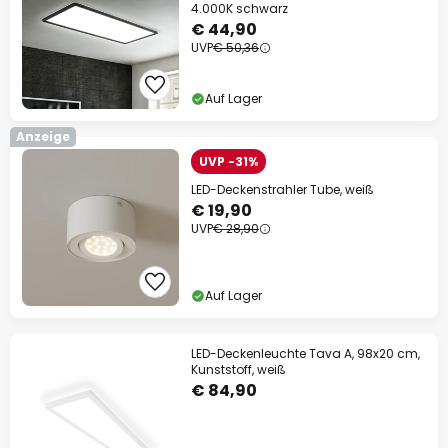
4.000K schwarz
€ 44,90
UVP
€ 50,36
Auf Lager
Anzeige
UVP -31%
LED-Deckenstrahler Tube, weiß
€ 19,90
UVP
€ 28,90
Auf Lager
LED-Deckenleuchte Tava A, 98x20 cm,
Kunststoff, weiß
€ 84,90