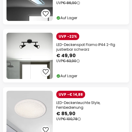
UVP
€ 86,90
Auf Lager
UVP -22%
LED-Deckenspot Flamo IP44 2-flg
justierbar schwarz
€ 49,90
UVP
€ 63,90
Auf Lager
UVP -€ 14,88
LED-Deckenleuchte Style,
Fernbedienung
€ 85,90
UVP
€ 100,78