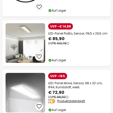
Auf Lager
UVP -€ 14,88
LED-Panel Piatto, Sensor, 119,5 x 29,5 cm
€ 85,90
UVP
€ 100,78
Auf Lager
UVP -16%
LED-Panel Move, Sensor, 98 x 20 cm,
IP44, Kunststoff, weiß
€ 72,90
UVP
€ 86,90
Produktdatenblatt
Auf Lager