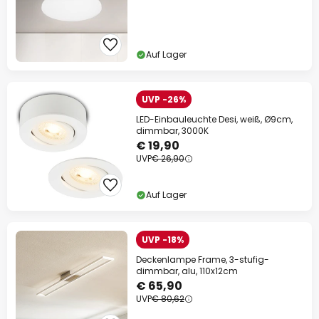
Auf Lager
UVP -26%
LED-Einbauleuchte Desi, weiß, Ø9cm,
dimmbar, 3000K
€ 19,90
UVP
€ 26,90
Auf Lager
UVP -18%
Deckenlampe Frame, 3-stufig-
dimmbar, alu, 110x12cm
€ 65,90
UVP
€ 80,62