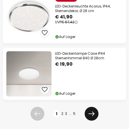
LED-Deckenleuchte Acorus, IP44,
Sternendekor, Ø 28 cm
€ 41,90
UVP
€ 57,42
Auf Lager
LED-Deckenlampe Case IP44
Sternenhimmel 840 Ø 28cm
€ 19,90
Auf Lager
Seite
1
2
3
...
5
Zurück
Weiter