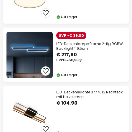
Auf Lager
UVP -€ 39,00
LED-Deckenlampe Frame 2-flg RGBW
Backlight 119,5cm
€ 217,90
UVP
€ 256,90
Auf Lager
LED-Deckenleuchte 3777015 Rechteck
mit Holzelement
€ 104,90