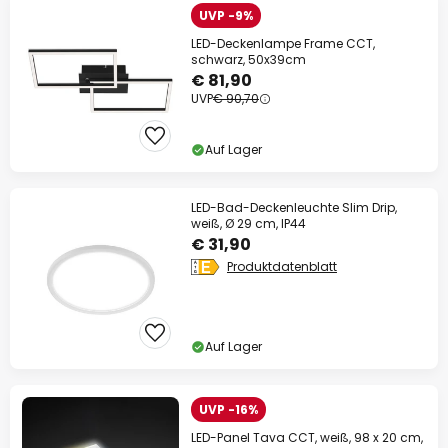
UVP -9%
LED-Deckenlampe Frame CCT,
schwarz, 50x39cm
€ 81,90
UVP
€ 90,70
Auf Lager
LED-Bad-Deckenleuchte Slim Drip,
weiß, Ø 29 cm, IP44
€ 31,90
Produktdatenblatt
Auf Lager
UVP -16%
LED-Panel Tava CCT, weiß, 98 x 20 cm,