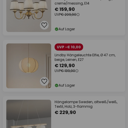
creme/messing, E14
€ 159,90
UVP
€ 209,90
Auf Lager
UVP -€ 10,00
Lindby Hängeleuchte Elfie, Ø 47 cm,
beige, Leinen, E27
€ 129,90
UVP
€ 139,90
Auf Lager
Hängelampe Sweden, altweiß/weiß,
Textil, Holz, 3-flammig
€ 229,90