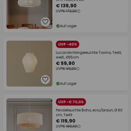
€ 139,90
UVP
€ 179,90
Auf Lager
UVP -40%
Lucande Hängeleuchte Tovina, Textil,
weiß, Ø35cm
€ 59,90
UVP
€ 99,90
Auf Lager
UVP -€ 70,00
Pendelleuchte Boho, ecru/braun, Ø 60
cm, Textil
€ 119,90
UVP
€ 189,90