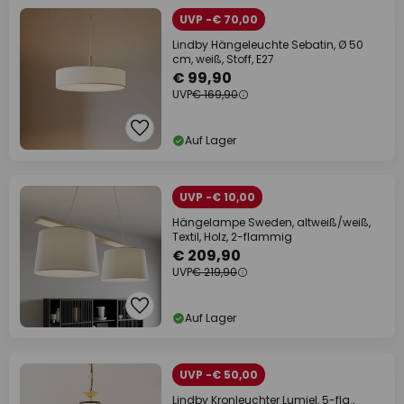
UVP -€ 70,00
Lindby Hängeleuchte Sebatin, Ø 50
cm, weiß, Stoff, E27
€ 99,90
UVP
€ 169,90
Auf Lager
UVP -€ 10,00
Hängelampe Sweden, altweiß/weiß,
Textil, Holz, 2-flammig
€ 209,90
UVP
€ 219,90
Auf Lager
UVP -€ 50,00
Lindby Kronleuchter Lumiel, 5-flg.,