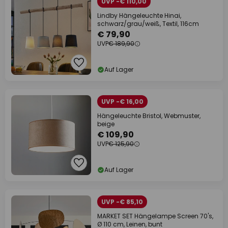
UVP -€ 110,00
Lindby Hängeleuchte Hinai,
schwarz/grau/weiß, Textil, 116cm
€ 79,90
UVP
€ 189,90
Auf Lager
UVP -€ 16,00
Hängeleuchte Bristol, Webmuster,
beige
€ 109,90
UVP
€ 125,90
Auf Lager
UVP -€ 85,10
MARKET SET Hängelampe Screen 70's,
Ø 110 cm, Leinen, bunt