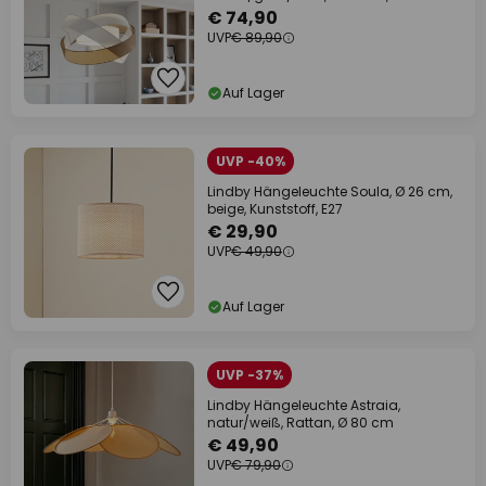
€ 74,90
UVP
€ 89,90
Auf Lager
UVP -40%
Lindby Hängeleuchte Soula, Ø 26 cm,
beige, Kunststoff, E27
€ 29,90
UVP
€ 49,90
Auf Lager
UVP -37%
Lindby Hängeleuchte Astraia,
natur/weiß, Rattan, Ø 80 cm
€ 49,90
UVP
€ 79,90