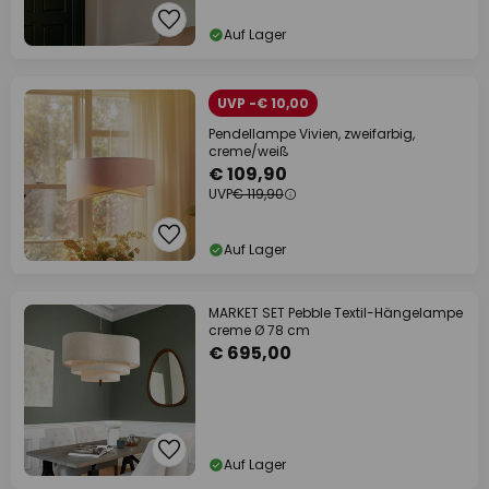
Auf Lager
UVP -€ 10,00
Pendellampe Vivien, zweifarbig,
creme/weiß
€ 109,90
UVP
€ 119,90
Auf Lager
MARKET SET Pebble Textil-Hängelampe
creme Ø 78 cm
€ 695,00
Auf Lager