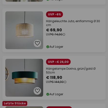
UVP -6%
Hängeleuchte Juta, einflammig Ø 30
cm
€ 69,90
UVP
€ 74,90
Auf Lager
UVP -€ 26,00
Hängelampe Dorina, grün/gold Ø
50cm
€ 118,90
UVP
€ 144,90
Auf Lager
Letzte Stücke