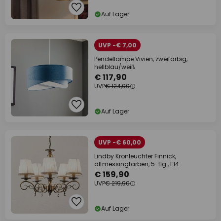
Auf Lager
UVP -€ 7,00
Pendellampe Vivien, zweifarbig,
hellblau/weiß
€ 117,90
UVP
€ 124,90
Auf Lager
UVP -€ 60,00
Lindby Kronleuchter Finnick,
altmessingfarben, 5-flg., E14
€ 159,90
UVP
€ 219,90
Auf Lager