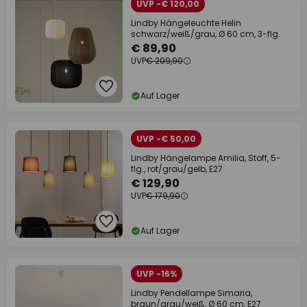
UVP -€ 120,00
Lindby Hängeleuchte Helin
schwarz/weiß/grau, Ø 60 cm, 3-flg.
€ 89,90
UVP
€ 209,90
Auf Lager
UVP -€ 50,00
Lindby Hängelampe Amilia, Stoff, 5-
flg., rot/grau/gelb, E27
€ 129,90
UVP
€ 179,90
Auf Lager
UVP -16%
Lindby Pendellampe Simaria,
braun/grau/weiß, Ø 60 cm, E27