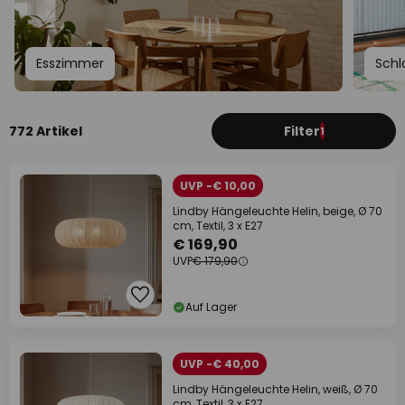
Esszimmer
Schl
772 Artikel
Filter
1
UVP -€ 10,00
Lindby Hängeleuchte Helin, beige, Ø 70
cm, Textil, 3 x E27
€ 169,90
UVP
€ 179,90
Auf Lager
UVP -€ 40,00
Lindby Hängeleuchte Helin, weiß, Ø 70
cm, Textil, 3 x E27