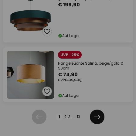
€ 199,90
Auf Lager
UVP -25%
Hängeleuchte Salina, beige/gold Ø
50cm
€ 74,90
UVP
€ 99,90
Auf Lager
Seite
1
2
3
...
13
Zurück
Weiter