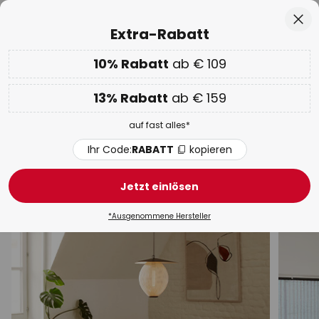
Europas größte Markenauswahl
Zum
Sch
Extra-Rabatt
Inhalt
springen
he
10% Rabatt
ab € 109
EXTRA 10% ab € 109 & 13% ab € 159
auf fast alles
Code:
RABATT
kopieren
13% Rabatt
ab € 159
WOW Week:
Bis zu -70%
auf fast alles*
Hängeleuchten & Pendelleuchten
Stoff / Textil
Ihr Code:
RABATT
kopieren
Modern
Designer
Rustikal
LED
Rattan & B
Jetzt einlösen
*Ausgenommene Hersteller