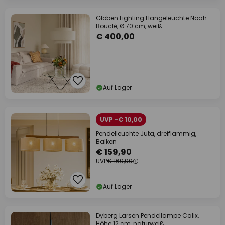
Globen Lighting Hängeleuchte Noah
Bouclé, Ø 70 cm, weiß
€ 400,00
Auf Lager
UVP -€ 10,00
Pendelleuchte Juta, dreiflammig,
Balken
€ 159,90
UVP
€ 169,90
Auf Lager
Dyberg Larsen Pendellampe Calix,
Höhe 12 cm, naturweiß