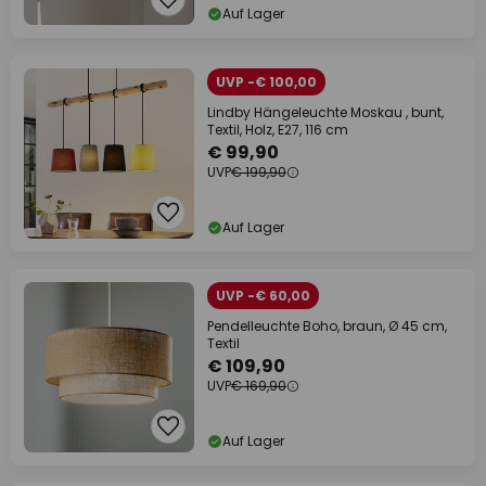
Auf Lager
UVP -€ 100,00
Lindby Hängeleuchte Moskau , bunt,
Textil, Holz, E27, 116 cm
€ 99,90
UVP
€ 199,90
Auf Lager
UVP -€ 60,00
Pendelleuchte Boho, braun, Ø 45 cm,
Textil
€ 109,90
UVP
€ 169,90
Auf Lager