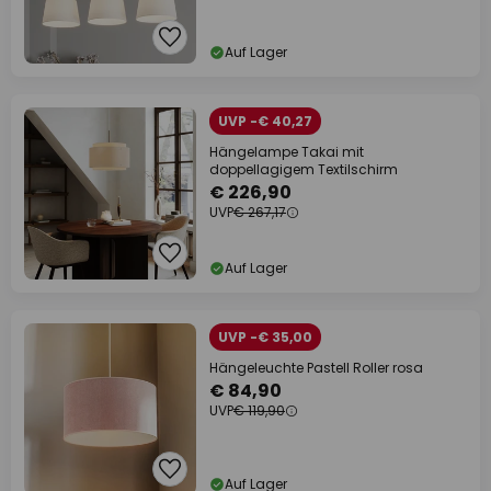
Auf Lager
UVP -€ 40,27
Hängelampe Takai mit
doppellagigem Textilschirm
€ 226,90
UVP
€ 267,17
Auf Lager
UVP -€ 35,00
Hängeleuchte Pastell Roller rosa
€ 84,90
UVP
€ 119,90
Auf Lager