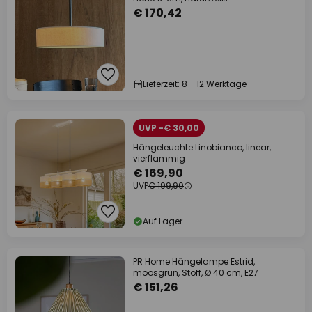
€ 170,42
Lieferzeit: 8 - 12 Werktage
UVP -€ 30,00
Hängeleuchte Linobianco, linear,
vierflammig
€ 169,90
UVP
€ 199,90
Auf Lager
PR Home Hängelampe Estrid,
moosgrün, Stoff, Ø 40 cm, E27
€ 151,26