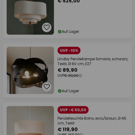
€ 525,00
Auf Lager
UVP -10%
Lindby Pendellampe Simaria, schwarz,
Textil, Ø 60 cm, E27
€ 89,90
UVP
€ 99,90
Auf Lager
UVP -€ 50,00
Pendelleuchte Boho, ecru/braun, Ø 45
cm, Textil
€ 119,90
UVP
€ 169,90