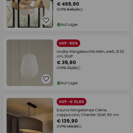
€ 459,90
UVP
€ 545,00
Auf Lager
UVP -50%
Lindby Hängeleuchte Helin, weiß, Ø 30
cm, Stoff
€ 39,90
UVP
€ 79,90
Auf Lager
UVP -€ 10,00
Euluna Hängelampe Celine,
cappuccino, Chenille-Stoff, 80 cm
€ 139,90
UVP
€ 149,90