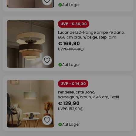
Auf Lager
UVP -€ 30,00
Lucande LED-Hängelampe Peldano,
Ø50 cm braun/beige, step-dim
€ 169,90
UVP
€ 199,90
Auf Lager
UVP -€ 14,00
Pendelleuchte Boho,
salbeigrün/braun, Ø 45 cm, Textil
€ 139,90
UVP
€ 153,90
Auf Lager