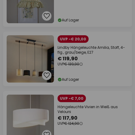
Auf Lager
UVP -€ 20,00
Lindby Hängeleuchte Amilia, Stoff, 4-
flg., grau/beige, E27
€ 119,90
UVP
€ 139,90
Auf Lager
UVP -€ 7,00
Hängeleuchte Vivien in Weiß aus
Velours
€ 117,90
UVP
€ 124,90