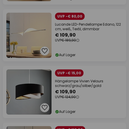
UVP -€ 80,00
Lucande LED-Pendellampe Edano, 122
cm, weiß, Textil, dimmbar
€ 109,90
UVP
€ 189,90
Auf Lager
UVP -€ 15,00
Hängelampe Vivien Velours
schwarz/grau/silber/gold
€ 109,90
UVP
€ 124,90
Auf Lager