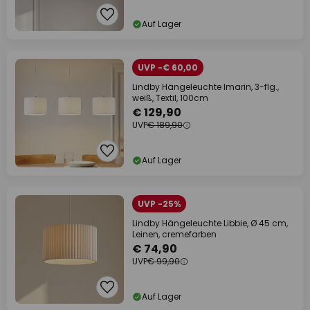
Auf Lager
UVP -€ 60,00
Lindby Hängeleuchte Imarin, 3-flg.,
weiß, Textil, 100cm
€ 129,90
UVP
€ 189,90
Auf Lager
UVP -25%
Lindby Hängeleuchte Libbie, Ø 45 cm,
Leinen, cremefarben
€ 74,90
UVP
€ 99,90
Auf Lager