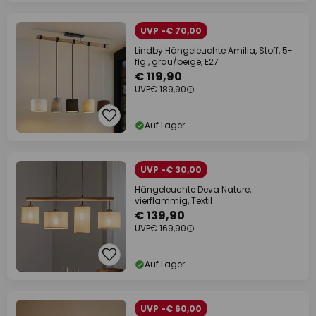
UVP -€ 70,00
Lindby Hängeleuchte Amilia, Stoff, 5-
flg., grau/beige, E27
€ 119,90
UVP
€ 189,90
Auf Lager
UVP -€ 30,00
Hängeleuchte Deva Nature,
vierflammig, Textil
€ 139,90
UVP
€ 169,90
Auf Lager
UVP -€ 60,00