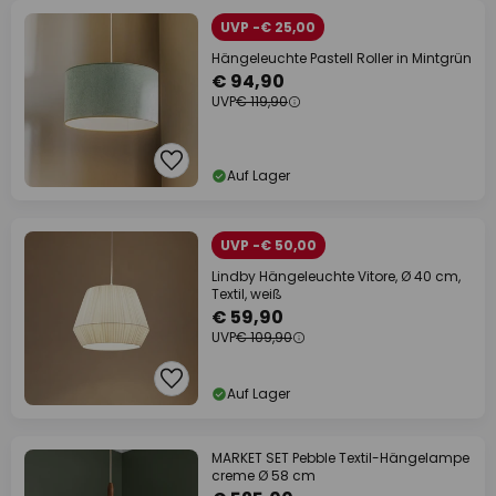
UVP -€ 25,00
Hängeleuchte Pastell Roller in Mintgrün
€ 94,90
UVP
€ 119,90
Auf Lager
UVP -€ 50,00
Lindby Hängeleuchte Vitore, Ø 40 cm,
Textil, weiß
€ 59,90
UVP
€ 109,90
Auf Lager
MARKET SET Pebble Textil-Hängelampe
creme Ø 58 cm