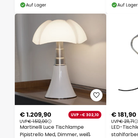
Auf Lager
Auf Lager
€ 1.209,90
€ 181,90
UVP -€ 302,10
UVP
€ 1.512,00
UVP
€ 211,71
Martinelli Luce Tischlampe
LED-Tischle
Pipistrello Med, Dimmer, weiß
stahlfarben