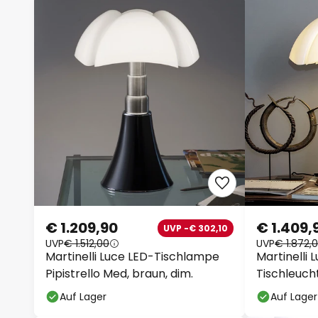
€ 1.209,90
€ 1.409,
UVP -€ 302,10
UVP
€ 1.512,00
UVP
€ 1.872,0
Martinelli Luce LED-Tischlampe
Martinelli L
Pipistrello Med, braun, dim.
Tischleuch
Auf Lager
Auf Lager