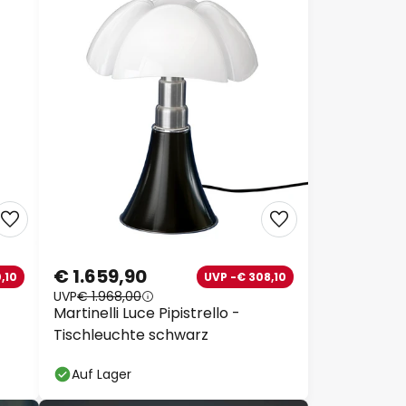
€ 1.659,90
10
UVP -€ 308,10
UVP
€ 1.968,00
Martinelli Luce Pipistrello -
Tischleuchte schwarz
Auf Lager