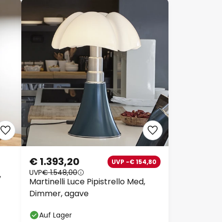
Schließen
tt
€ 1.393,20
UVP -€ 154,80
UVP
€ 1.548,00
Martinelli Luce Pipistrello Med,
109
Dimmer, agave
159
Auf Lager