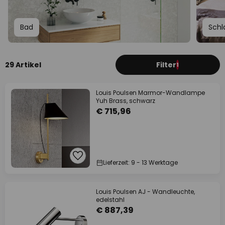
Bad
Schl
29 Artikel
Filter
1
Louis Poulsen Marmor-Wandlampe
Yuh Brass, schwarz
€ 715,96
Lieferzeit: 9 - 13 Werktage
Louis Poulsen AJ - Wandleuchte,
edelstahl
€ 887,39