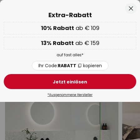
rfahrung
50 Tage Retoure
Zum
Sch
Extra-Rabatt
Inhalt
springen
he
10% Rabatt
ab € 109
EXTRA 10% ab € 109 & 13% ab € 159
auf fast alles
Code:
RABATT
kopieren
13% Rabatt
ab € 159
WOW Week:
Bis zu -70%
auf fast alles*
Louis Poulsen Wandleuchten
Ihr Code:
RABATT
kopieren
Industrial
Designer
LED
Messing & Gold
Fac
Jetzt einlösen
*Ausgenommene Hersteller