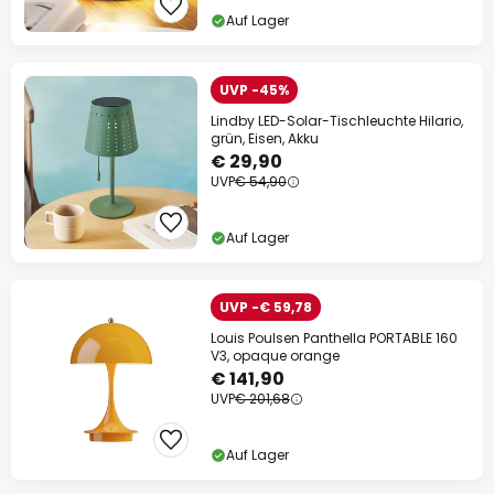
Auf Lager
UVP -45%
Lindby LED-Solar-Tischleuchte Hilario,
grün, Eisen, Akku
€ 29,90
UVP
€ 54,90
Auf Lager
UVP -€ 59,78
Louis Poulsen Panthella PORTABLE 160
V3, opaque orange
€ 141,90
UVP
€ 201,68
Auf Lager