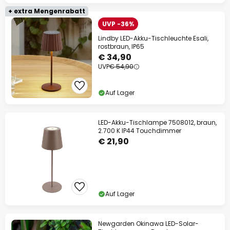
+ extra Mengenrabatt
UVP -36%
Lindby LED-Akku-Tischleuchte Esali,
rostbraun, IP65
€ 34,90
UVP
€ 54,90
Auf Lager
LED-Akku-Tischlampe 7508012, braun,
2.700 K IP44 Touchdimmer
€ 21,90
Auf Lager
Newgarden Okinawa LED-Solar-