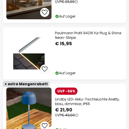
UVP
€ 29,90
Auf Lager
Paulmann Profil 94216 für Plug & Shine
Neon-Stripe
€ 15,95
Auf Lager
+ extra Mengenrabatt
UVP -56%
Lindby LED-Akku-Tischleuchte Arietty,
blau, dimmbar, IP65
€ 21,90
UVP
€ 49,90