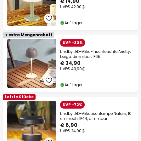
€ 14,90
UVP
€ 42,90
Auf Lager
+ extra Mengenrabatt
UVP -30%
Lindby LED-Akku-Tischleuchte Arietty,
beige, dimmbar, IP65
€ 34,90
UVP
€ 49,90
Auf Lager
Letzte Stücke
UVP -72%
Lindby LED-Akkutischlampe Nalani, 10
cm hoch, IP44, dimmbar
€ 6,90
UVP
€ 24,90