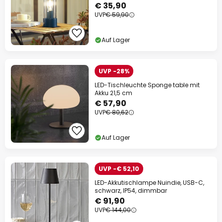
€ 35,90
UVP
€ 59,90
Auf Lager
UVP -28%
LED-Tischleuchte Sponge table mit
Akku 21,5 cm
€ 57,90
UVP
€ 80,62
Auf Lager
UVP -€ 52,10
LED-Akkutischlampe Nuindie, USB-C,
schwarz, IP54, dimmbar
€ 91,90
UVP
€ 144,00