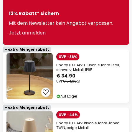
13% Rabatt* sichern
Mit dem Newsletter kein Angebot verpassen.
Jetzt anmelden
+ extra Mengenrabatt
UVP -36%
Lindby LED-Akku-Tischleuchte Esali,
schwarz, Metall, IP65
€ 34,90
UVP
€ 54,90
Auf Lager
+ extra Mengenrabatt
UVP -44%
Lindby LED-Akkutischleuchte Janea
TWIN, beige, Metall