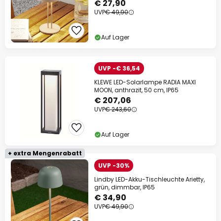
€ 27,90
UVP
€ 49,90
Auf Lager
UVP -€ 36,54
KLEWE LED-Solarlampe RADIA MAXI
MOON, anthrazit, 50 cm, IP65
€ 207,06
UVP
€ 243,60
Auf Lager
+ extra Mengenrabatt
UVP -30%
Lindby LED-Akku-Tischleuchte Arietty,
grün, dimmbar, IP65
€ 34,90
UVP
€ 49,90