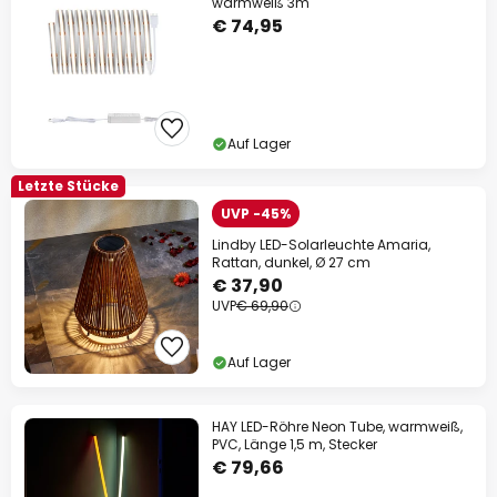
warmweiß 3m
€ 74,95
Auf Lager
Letzte Stücke
UVP -45%
Lindby LED-Solarleuchte Amaria,
Rattan, dunkel, Ø 27 cm
€ 37,90
UVP
€ 69,90
Auf Lager
HAY LED-Röhre Neon Tube, warmweiß,
PVC, Länge 1,5 m, Stecker
€ 79,66