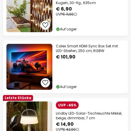
Kugeln, 30-flg., 635cm
€ 6,90
UVP
€ 11,90
Auf Lager
Calex Smart HDMI Sync Box Set mit
LED-Streifen, 250 cm, RGBW
€ 101,90
Auf Lager
Letzte Stücke
UVP -65%
Lindby LED-Solar-Tischleuchte Mikkel,
beige, dimmbar, 7 cm
€ 14,90
UVP
€ 42,90