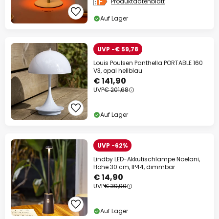
Produktdatenblatt
Auf Lager
UVP -€ 59,78
Louis Poulsen Panthella PORTABLE 160
V3, opal hellblau
€ 141,90
UVP
€ 201,68
Auf Lager
UVP -62%
Lindby LED-Akkutischlampe Noelani,
Höhe 30 cm, IP44, dimmbar
€ 14,90
UVP
€ 39,90
Auf Lager