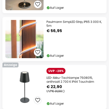
Auf Lager
Paulmann SimpLED Strip, IP65 3.000 K,
5m
€ 56,95
Auf Lager
Anzeige
UVP -28%
LED-Akku-Tischlampe 7508015,
anthrazit 2.700 K IP44 Touchdim
€ 22,90
UVP
€ 31,90
Auf Lager