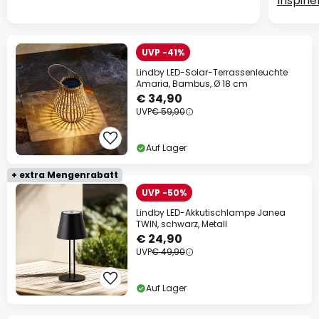
Inspiri
UVP -41%
Lindby LED-Solar-Terrassenleuchte
Amaria, Bambus, Ø 18 cm
€ 34,90
UVP
€ 59,90
Auf Lager
+ extra Mengenrabatt
UVP -50%
Lindby LED-Akkutischlampe Janea
TWIN, schwarz, Metall
€ 24,90
UVP
€ 49,90
Auf Lager