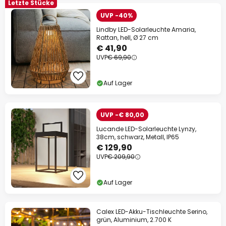
Letzte Stücke
UVP -40%
Lindby LED-Solarleuchte Amaria,
Rattan, hell, Ø 27 cm
€ 41,90
UVP
€ 69,90
Auf Lager
UVP -€ 80,00
Lucande LED-Solarleuchte Lynzy,
38cm, schwarz, Metall, IP65
€ 129,90
UVP
€ 209,90
Auf Lager
Calex LED-Akku-Tischleuchte Serino,
grün, Aluminium, 2.700 K