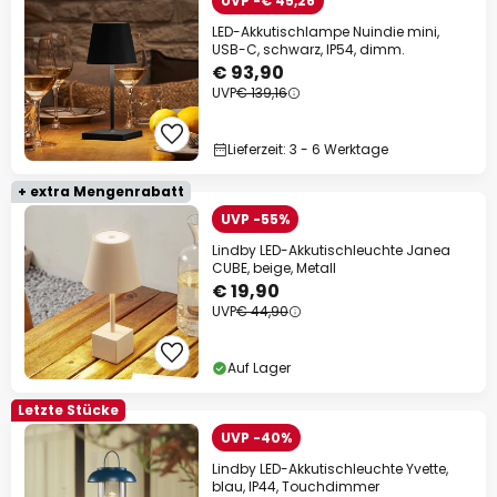
UVP -€ 45,26
LED-Akkutischlampe Nuindie mini,
USB-C, schwarz, IP54, dimm.
€ 93,90
UVP
€ 139,16
Lieferzeit: 3 - 6 Werktage
+ extra Mengenrabatt
UVP -55%
Lindby LED-Akkutischleuchte Janea
CUBE, beige, Metall
€ 19,90
UVP
€ 44,90
Auf Lager
Letzte Stücke
UVP -40%
Lindby LED-Akkutischleuchte Yvette,
blau, IP44, Touchdimmer