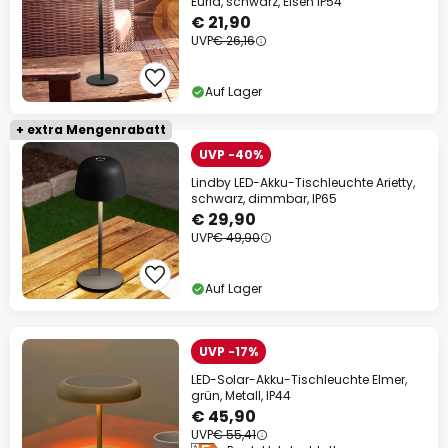
Euria, schwarz, Eisen IP54
€ 21,90
UVP
€ 26,16
Auf Lager
+ extra Mengenrabatt
UVP -40%
Lindby LED-Akku-Tischleuchte Arietty,
schwarz, dimmbar, IP65
€ 29,90
UVP
€ 49,90
Auf Lager
UVP -17%
LED-Solar-Akku-Tischleuchte Elmer,
grün, Metall, IP44
€ 45,90
UVP
€ 55,41