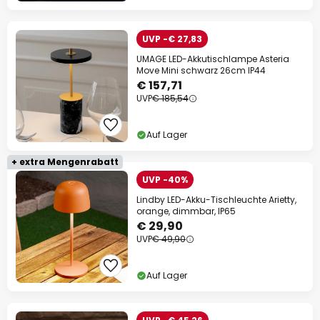
UVP -€ 27,83
UMAGE LED-Akkutischlampe Asteria
Move Mini schwarz 26cm IP44
€ 157,71
UVP
€ 185,54
Auf Lager
+ extra Mengenrabatt
UVP -40%
Lindby LED-Akku-Tischleuchte Arietty,
orange, dimmbar, IP65
€ 29,90
UVP
€ 49,90
Auf Lager