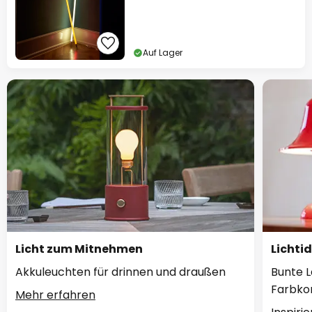
Auf Lager
Licht zum Mitnehmen
Lichti
Akkuleuchten für drinnen und draußen
Bunte L
Farbko
Mehr erfahren