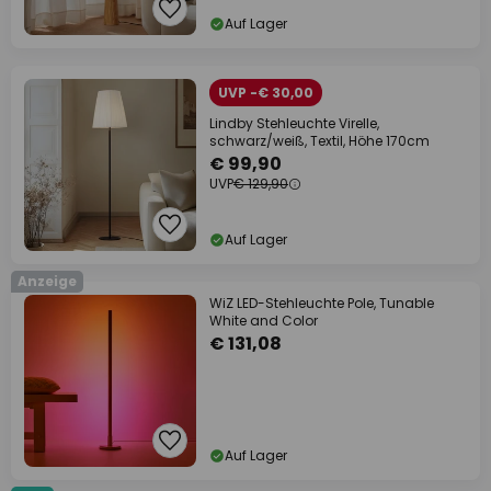
Auf Lager
UVP -€ 30,00
Lindby Stehleuchte Virelle,
schwarz/weiß, Textil, Höhe 170cm
€ 99,90
UVP
€ 129,90
Auf Lager
Anzeige
WiZ LED-Stehleuchte Pole, Tunable
White and Color
€ 131,08
Auf Lager