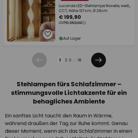
Lucande LED-Stehlampe Novelle, weiß,
CCT, Höhe 137cm, Ø 29cm
€ 199,90
UVP
€ 259,90
Auf Lager
Seite
1
2
3
...
18
Zurück
Weiter
Stehlampen fürs Schlafzimmer –
stimmungsvolle Lichtakzente für ein
behagliches Ambiente
Ein sanftes Licht taucht den Raum in Wärme,
während draußen der Tag zur Ruhe kommt. Genau
dieser Moment, wenn sich das Schlafzimmer in einen