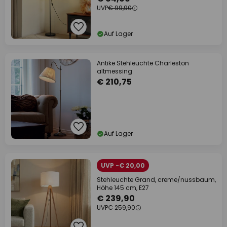
UVP
€ 99,90
Auf Lager
Antike Stehleuchte Charleston
altmessing
€ 210,75
Auf Lager
UVP -€ 20,00
Stehleuchte Grand, creme/nussbaum,
Höhe 145 cm, E27
€ 239,90
UVP
€ 259,90