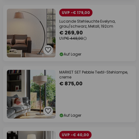
UVP -€ 179,00
Lucande Stehleuchte Evelyna,
grau/schwarz, Metall, 192cm
€ 269,90
UVP
€ 448,90
Auf Lager
MARKET SET Pebble Textil-Stehlampe,
creme
€ 875,00
Auf Lager
UVP -€ 40,00