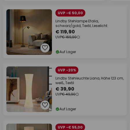
UVP -€ 50,00
Lindby Stehlampe Efalia,
schwarz/gold, Textil, Leselicht
€ 119,90
UVP
€ 169,90
Auf Lager
UVP -20%
Lindby Stehleuchte Liana, Höhe 123 cm,
weiß, Textil
€ 39,90
UVP
€ 49,90
Auf Lager
UVP -€ 55,00