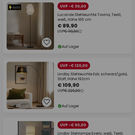
UVP -€ 30,00
Lucande Stehleuchte Tovina, Textil,
weiß, Höhe 165 cm
€ 89,90
UVP
€ 119,90
Auf Lager
UVP -€ 120,00
Lindby Stehleuchte Esti, schwarz/gold,
Stoff, Höhe 192cm
€ 109,90
UVP
€ 229,90
Auf Lager
UVP -€ 90,00
Lindby Stehlampe Everly, weiß, Textil,