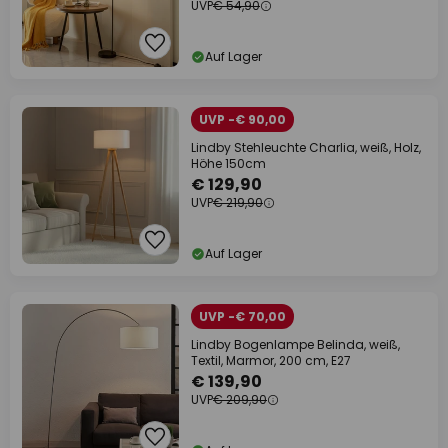
UVP
€ 54,90
Auf Lager
UVP -€ 90,00
Lindby Stehleuchte Charlia, weiß, Holz,
Höhe 150cm
€ 129,90
UVP
€ 219,90
Auf Lager
UVP -€ 70,00
Lindby Bogenlampe Belinda, weiß,
Textil, Marmor, 200 cm, E27
€ 139,90
UVP
€ 209,90