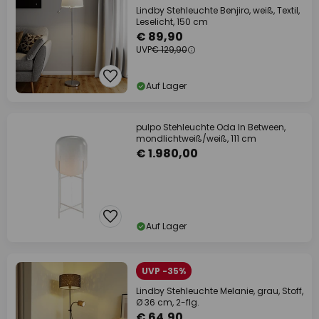
Lindby Stehleuchte Benjiro, weiß, Textil,
Leselicht, 150 cm
€ 89,90
UVP
€ 129,90
Auf Lager
pulpo Stehleuchte Oda In Between,
mondlichtweiß/weiß, 111 cm
€ 1.980,00
Auf Lager
UVP -35%
Lindby Stehleuchte Melanie, grau, Stoff,
Ø 36 cm, 2-flg.
€ 64,90