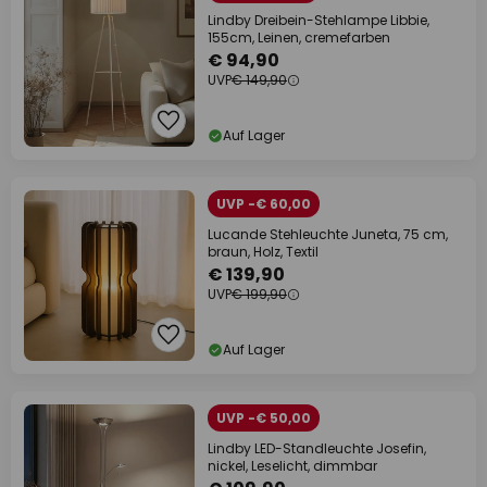
Lindby Dreibein-Stehlampe Libbie,
155cm, Leinen, cremefarben
€ 94,90
UVP
€ 149,90
Auf Lager
UVP -€ 60,00
Lucande Stehleuchte Juneta, 75 cm,
braun, Holz, Textil
€ 139,90
UVP
€ 199,90
Auf Lager
UVP -€ 50,00
Lindby LED-Standleuchte Josefin,
nickel, Leselicht, dimmbar