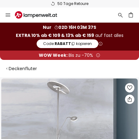
50 Tage Retoure
Zum
Inhalt
springen
he
Nur
02D 16H 03M 36S
EXTRA 10% ab € 109 & 13% ab € 159
auf fast alles
Code:
RABATT
kopieren
WOW Week:
Bis zu -70%
Deckenfluter
Zum
Ende
der
Bildgalerie
springen