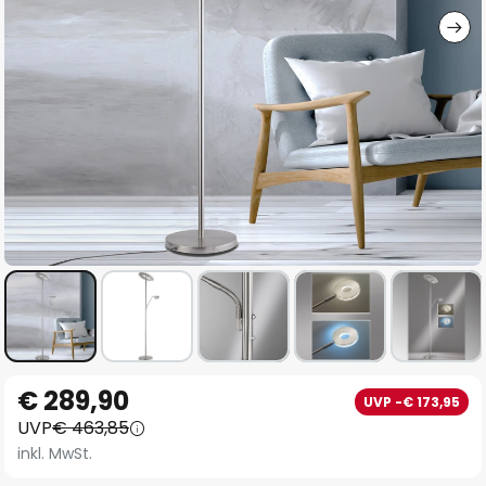
Zum
€ 289,90
UVP -€ 173,95
Anfang
UVP
€ 463,85
der
inkl. MwSt.
Bildgalerie