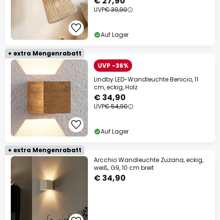
€ 27,90
UVP
€ 39,90
Auf Lager
+ extra Mengenrabatt
UVP -36%
Lindby LED-Wandleuchte Benicio, 11
cm, eckig, Holz
€ 34,90
UVP
€ 54,90
Auf Lager
+ extra Mengenrabatt
Arcchio Wandleuchte Zuzana, eckig,
weiß, G9, 10 cm breit
€ 34,90