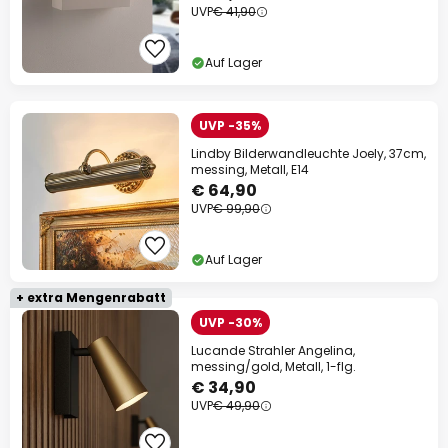
UVP
€ 41,90
Auf Lager
UVP -35%
Lindby Bilderwandleuchte Joely, 37cm,
messing, Metall, E14
€ 64,90
UVP
€ 99,90
Auf Lager
+ extra Mengenrabatt
UVP -30%
Lucande Strahler Angelina,
messing/gold, Metall, 1-flg.
€ 34,90
UVP
€ 49,90