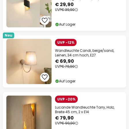
€ 29,90
UVP
€ 39,90
Auf Lager
Neu
UVP -12%
Wandleuchte Candi, beige/sand,
Leinen, 34 cm hoch, E27
€ 69,90
UVP
€ 79,90
Auf Lager
UVP -20%
Lucande Wandleuchte Tarry, Holz,
Breite 45 cm, 2 x E14
€ 79,90
UVP
€ 99,90