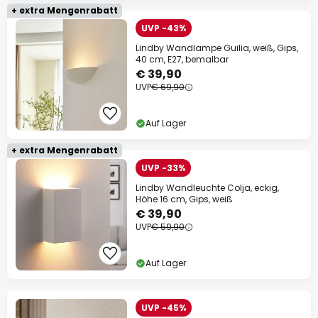
+ extra Mengenrabatt
UVP -43%
Lindby Wandlampe Guilia, weiß, Gips,
40 cm, E27, bemalbar
€ 39,90
UVP
€ 69,90
Auf Lager
+ extra Mengenrabatt
UVP -33%
Lindby Wandleuchte Colja, eckig,
Höhe 16 cm, Gips, weiß
€ 39,90
UVP
€ 59,90
Auf Lager
UVP -45%