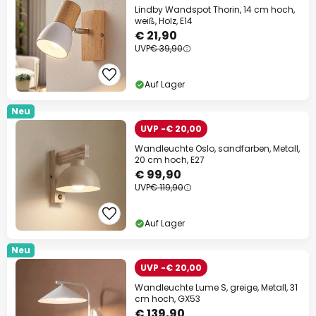
Lindby Wandspot Thorin, 14 cm hoch,
weiß, Holz, E14
€ 21,90
UVP
€ 39,90
Auf Lager
Neu
UVP -€ 20,00
Wandleuchte Oslo, sandfarben, Metall,
20 cm hoch, E27
€ 99,90
UVP
€ 119,90
Auf Lager
Neu
UVP -€ 20,00
Wandleuchte Lume S, greige, Metall, 31
cm hoch, GX53
€ 139,90