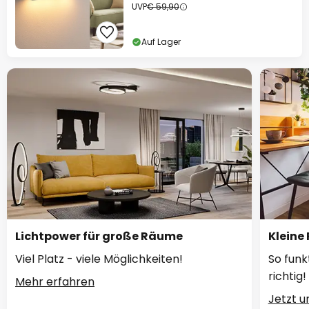
UVP
€ 59,90
Auf Lager
Lichtpower für große Räume
Kleine
Viel Platz - viele Möglichkeiten!
So funk
richtig!
Mehr erfahren
Jetzt 