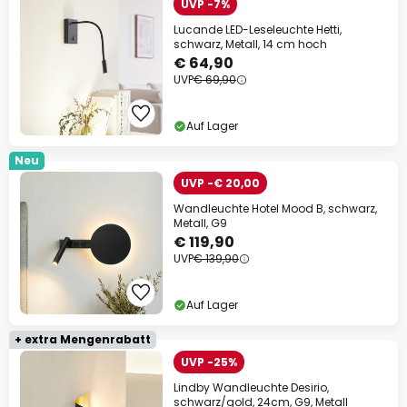
UVP -7%
Lucande LED-Leseleuchte Hetti,
schwarz, Metall, 14 cm hoch
€ 64,90
UVP
€ 69,90
Auf Lager
Neu
UVP -€ 20,00
Wandleuchte Hotel Mood B, schwarz,
Metall, G9
€ 119,90
UVP
€ 139,90
Auf Lager
+ extra Mengenrabatt
UVP -25%
Lindby Wandleuchte Desirio,
schwarz/gold, 24cm, G9, Metall