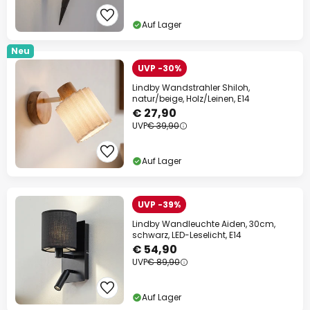
Auf Lager
Neu
UVP -30%
Lindby Wandstrahler Shiloh,
natur/beige, Holz/Leinen, E14
€ 27,90
UVP
€ 39,90
Auf Lager
UVP -39%
Lindby Wandleuchte Aiden, 30cm,
schwarz, LED-Leselicht, E14
€ 54,90
UVP
€ 89,90
Auf Lager