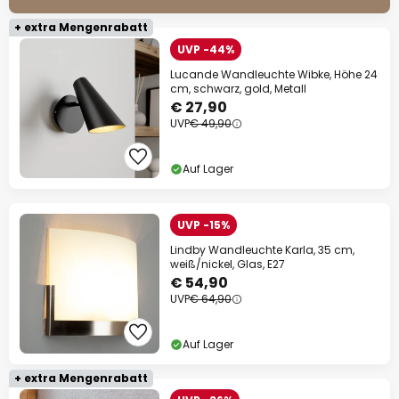
+ extra Mengenrabatt
UVP -44%
Lucande Wandleuchte Wibke, Höhe 24
cm, schwarz, gold, Metall
€ 27,90
UVP
€ 49,90
Auf Lager
UVP -15%
Lindby Wandleuchte Karla, 35 cm,
weiß/nickel, Glas, E27
€ 54,90
UVP
€ 64,90
Auf Lager
+ extra Mengenrabatt