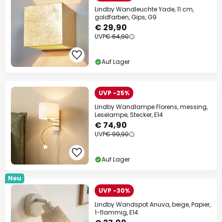
Lindby Wandleuchte Yade, 11 cm,
goldfarben, Gips, G9
€ 29,90
UVP
€ 64,90
Auf Lager
UVP -25%
Lindby Wandlampe Florens, messing,
Leselampe, Stecker, E14
€ 74,90
UVP
€ 99,90
Auf Lager
Neu
UVP -30%
Lindby Wandspot Anuva, beige, Papier,
1-flammig, E14