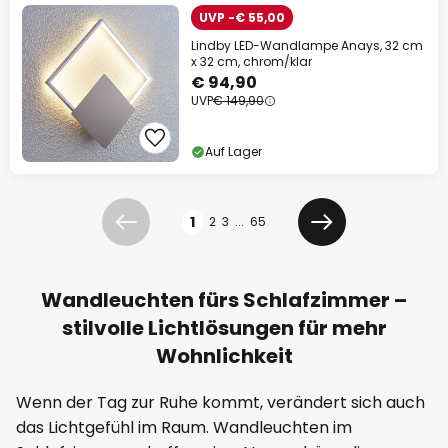
UVP -€ 55,00
Lindby LED-Wandlampe Anays, 32 cm
x 32 cm, chrom/klar
€ 94,90
UVP
€ 149,90
Auf Lager
Seite
1
2
3
...
65
Zurück
Weiter
Wandleuchten fürs Schlafzimmer –
stilvolle Lichtlösungen für mehr
Wohnlichkeit
Wenn der Tag zur Ruhe kommt, verändert sich auch
das Lichtgefühl im Raum. Wandleuchten im