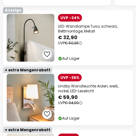
Anzeige
UVP -34%
LED-Wandlampe Tuso, schwarz,
Bettmontage, Metall
€ 32,90
UVP
€ 50,36
Auf Lager
+ extra Mengenrabatt
UVP -36%
Lindby Wandleuchte Aiden, weiß,
nickel, LED-Leselicht
€ 59,90
UVP
€ 94,90
Auf Lager
+ extra Mengenrabatt