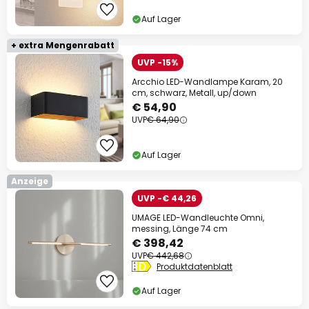
Auf Lager
+ extra Mengenrabatt
UVP -15%
Arcchio LED-Wandlampe Karam, 20
cm, schwarz, Metall, up/down
€ 54,90
UVP
€ 64,90
Auf Lager
Anzeige
UVP -€ 44,26
UMAGE LED-Wandleuchte Omni,
messing, Länge 74 cm
€ 398,42
UVP
€ 442,68
Produktdatenblatt
Auf Lager