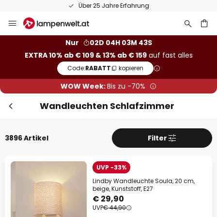
50 Tage Retoure
Zum
Sch
Extra-Rabatt
Inhalt
springen
he
Nur
02D 04H 03M 41S
10% Rabatt
ab € 109
EXTRA 10% ab € 109 & 13% ab € 159
auf fast alles
13% Rabatt
ab € 159
Code:
RABATT
kopieren
WOW Week:
Bis zu -70%
auf fast alles*
Ihr Code:
RABATT
kopieren
Wandleuchten Schlafzimmer
Jetzt einlösen
3896 Artikel
Filter
*Ausgenommene Hersteller
UVP -33%
Lindby Wandleuchte Soula, 20 cm,
beige, Kunststoff, E27
€ 29,90
UVP
€ 44,90