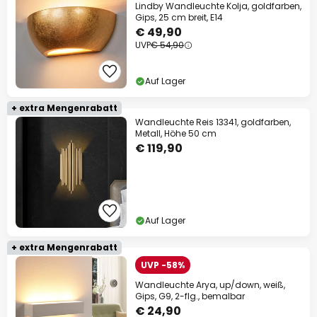
Lindby Wandleuchte Kolja, goldfarben,
Gips, 25 cm breit, E14
€ 49,90
UVP
€ 54,90
Auf Lager
+ extra Mengenrabatt
Wandleuchte Reis 13341, goldfarben,
Metall, Höhe 50 cm
€ 119,90
Auf Lager
+ extra Mengenrabatt
UVP -58%
Wandleuchte Arya, up/down, weiß,
Gips, G9, 2-flg., bemalbar
€ 24,90