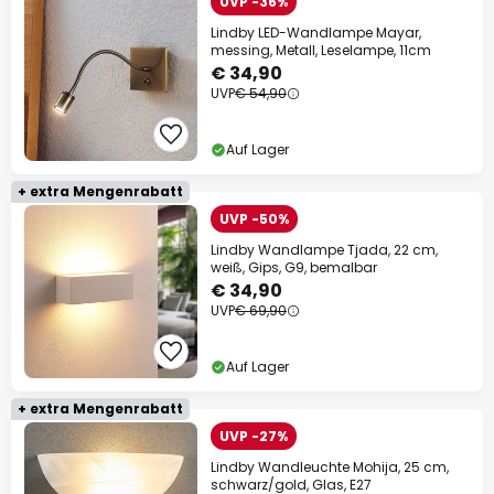
UVP -36%
Lindby LED-Wandlampe Mayar,
messing, Metall, Leselampe, 11cm
€ 34,90
UVP
€ 54,90
Auf Lager
+ extra Mengenrabatt
UVP -50%
Lindby Wandlampe Tjada, 22 cm,
weiß, Gips, G9, bemalbar
€ 34,90
UVP
€ 69,90
Auf Lager
+ extra Mengenrabatt
UVP -27%
Lindby Wandleuchte Mohija, 25 cm,
schwarz/gold, Glas, E27