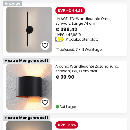
Anzeige
UVP -€ 44,26
UMAGE LED-Wandleuchte Omni,
schwarz, Länge 74 cm
€ 398,42
UVP
€ 442,68
Produktdatenblatt
Lieferzeit: 7 - 11 Werktage
+ extra Mengenrabatt
Arcchio Wandleuchte Zuzana, rund,
schwarz, G9, 13 cm breit
€ 39,90
Auf Lager
+ extra Mengenrabatt
UVP -33%