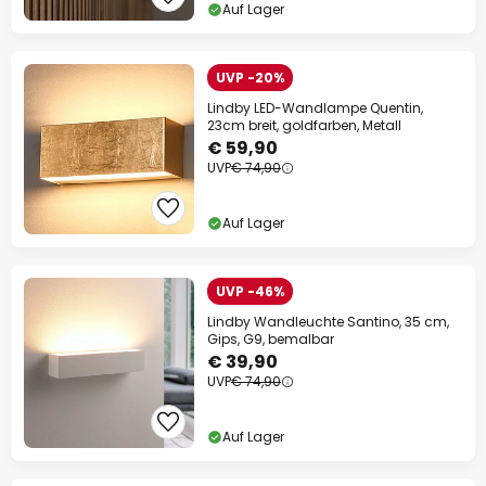
Auf Lager
UVP -20%
Lindby LED-Wandlampe Quentin,
23cm breit, goldfarben, Metall
€ 59,90
UVP
€ 74,90
Auf Lager
UVP -46%
Lindby Wandleuchte Santino, 35 cm,
Gips, G9, bemalbar
€ 39,90
UVP
€ 74,90
Auf Lager