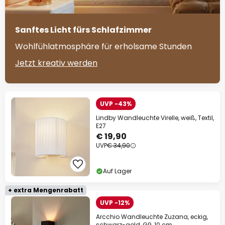
Sanftes Licht fürs Schlafzimmer
Wohlfühlatmosphäre für erholsame Stunden
Jetzt kreativ werden
UVP -43%
Lindby Wandleuchte Virelle, weiß, Textil,
E27
€ 19,90
UVP
€ 34,90
Auf Lager
+ extra Mengenrabatt
UVP -12%
Arcchio Wandleuchte Zuzana, eckig,
schwarz-gold, G9, 10 cm