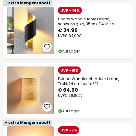
+ extra Mengenrabatt
UVP -46%
Lindby Wandleuchte Desirio,
schwarz/gold, 35cm, E14, Metall
€ 34,90
UVP
€ 64,90
Auf Lager
UVP -18%
Euluna Wandleuchte Jute, braun,
Textil, 24 cm hoch, E27
€ 64,90
UVP
€ 79,90
Auf Lager
+ extra Mengenrabatt
UVP -9%