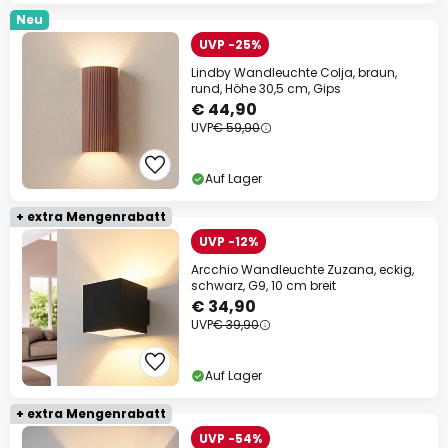
Neu
UVP -25%
Lindby Wandleuchte Colja, braun,
rund, Höhe 30,5 cm, Gips
€ 44,90
UVP
€ 59,90
Auf Lager
+ extra Mengenrabatt
UVP -12%
Arcchio Wandleuchte Zuzana, eckig,
schwarz, G9, 10 cm breit
€ 34,90
UVP
€ 39,90
Auf Lager
+ extra Mengenrabatt
UVP -54%