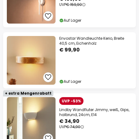
UVP
€ 159,90
Auf Lager
Envostar Wandleuchte Kerio, Breite
40,5 cm, Eichenholz
€ 99,90
Auf Lager
+ extra Mengenrabatt
UVP -53%
Lindby Wandfluter Jimmy, weiß, Gips,
halbrund, 24cm, E14
€ 34,90
UVP
€ 74,90