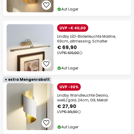
Auf Lager
UVP -€ 40,00
Lindby LED-Bilderleuchte Mailine,
69cm, altmessing, Schalter
€ 69,90
UVP
€ 109,90
Auf Lager
+ extra Mengenrabatt
UVP -30%
Lindby Wandleuchte Desirio,
weiß/gold, 24cm, G9, Metall
€ 27,90
UVP
€ 39,90
Auf Lager