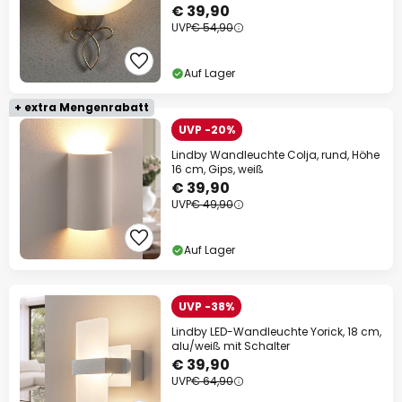
€ 39,90
UVP
€ 54,90
Auf Lager
+ extra Mengenrabatt
UVP -20%
Lindby Wandleuchte Colja, rund, Höhe
16 cm, Gips, weiß
€ 39,90
UVP
€ 49,90
Auf Lager
UVP -38%
Lindby LED-Wandleuchte Yorick, 18 cm,
alu/weiß mit Schalter
€ 39,90
UVP
€ 64,90