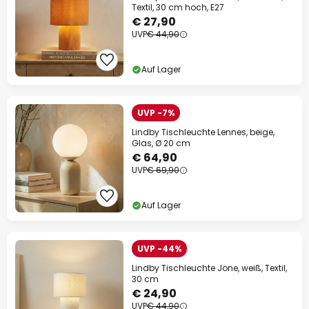
Textil, 30 cm hoch, E27
€ 27,90
UVP
€ 44,90
Auf Lager
UVP -7%
Lindby Tischleuchte Lennes, beige,
Glas, Ø 20 cm
€ 64,90
UVP
€ 69,90
Auf Lager
UVP -44%
Lindby Tischleuchte Jone, weiß, Textil,
30 cm
€ 24,90
UVP
€ 44,90