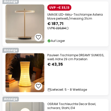
Anzeige
UVP -€ 33,13
UMAGE LED-Akku-Tischlampe Asteria
Move perlweiß/messing 31cm
€ 187,71
UVP
€ 220,84
Auf Lager
Anzeige
Pauleen Tischlampe DREAMY SUNKISS,
weiß Höhe 29 cm Porzellan
€ 43,35
Lieferzeit: 5 - 8 Werktage
Anzeige
OSRAM Tischleuchte Decor Bowl,
schwarz, Stahl, E14