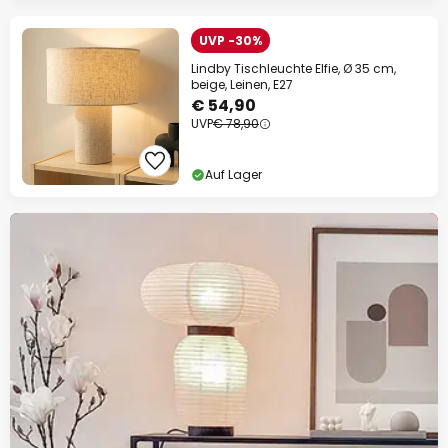
UVP -30%
Lindby Tischleuchte Elfie, Ø 35 cm,
beige, Leinen, E27
€ 54,90
UVP
€ 78,90
Auf Lager