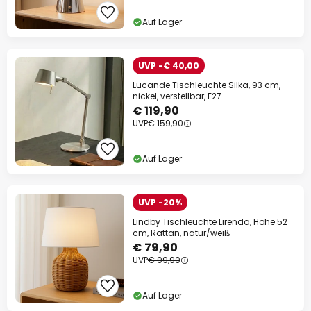
Auf Lager
UVP -€ 40,00
Lucande Tischleuchte Silka, 93 cm,
nickel, verstellbar, E27
€ 119,90
UVP
€ 159,90
Auf Lager
UVP -20%
Lindby Tischleuchte Lirenda, Höhe 52
cm, Rattan, natur/weiß
€ 79,90
UVP
€ 99,90
Auf Lager