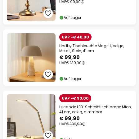
UVP
€ 99,90
Auf Lager
UVP -€ 40,00
Lindby Tischleuchte Magritt, beige,
Metall, Stein, 41 cm
€ 99,90
UVP
€ 139,90
Auf Lager
UVP -€ 90,00
Lucande LED-Schreibtischlampe Mion,
41 cm, eckig, dimmbar
€ 99,90
UVP
€ 189,90