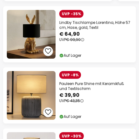
UVP -35%
Lindby Tischlampe Lorentina, Höhe 57
cm, Hase, gold, Textil
€ 64,90
UVP
€ 99,90
Auf Lager
UVP -8%
Pauleen Pure Shine mit Keramikfuß
und Textilschirm
€ 39,90
UVP
€ 43,35
Auf Lager
UVP -30%