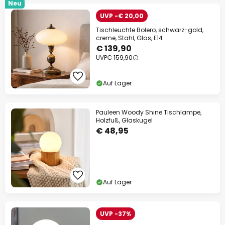
Neu
UVP -€ 20,00
Tischleuchte Bolero, schwarz-gold,
creme, Stahl, Glas, E14
€ 139,90
UVP
€ 159,90
Auf Lager
Pauleen Woody Shine Tischlampe,
Holzfuß, Glaskugel
€ 48,95
Auf Lager
UVP -37%