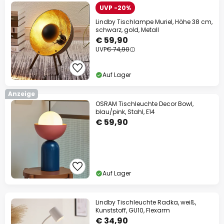
UVP -20%
Lindby Tischlampe Muriel, Höhe 38 cm,
schwarz, gold, Metall
€ 59,90
UVP
€ 74,90
Auf Lager
Anzeige
OSRAM Tischleuchte Decor Bowl,
blau/pink, Stahl, E14
€ 59,90
Auf Lager
Lindby Tischleuchte Radka, weiß,
Kunststoff, GU10, Flexarm
€ 34,90