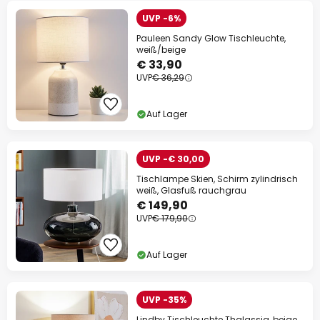
UVP -6%
Pauleen Sandy Glow Tischleuchte,
weiß/beige
€ 33,90
UVP
€ 36,29
Auf Lager
UVP -€ 30,00
Tischlampe Skien, Schirm zylindrisch
weiß, Glasfuß rauchgrau
€ 149,90
UVP
€ 179,90
Auf Lager
UVP -35%
Lindby Tischleuchte Thalassia, beige,