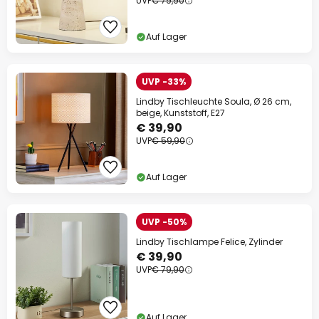
UVP
€ 79,90
Auf Lager
UVP -33%
Lindby Tischleuchte Soula, Ø 26 cm,
beige, Kunststoff, E27
€ 39,90
UVP
€ 59,90
Auf Lager
UVP -50%
Lindby Tischlampe Felice, Zylinder
€ 39,90
UVP
€ 79,90
Auf Lager