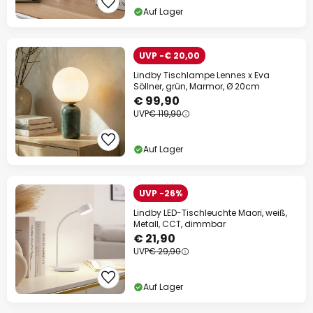
Auf Lager
UVP -€ 20,00
Lindby Tischlampe Lennes x Eva
Söllner, grün, Marmor, Ø 20cm
€ 99,90
UVP
€ 119,90
Auf Lager
UVP -26%
Lindby LED-Tischleuchte Maori, weiß,
Metall, CCT, dimmbar
€ 21,90
UVP
€ 29,90
Auf Lager