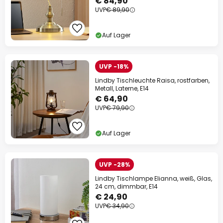
€ 84,90
UVP
€ 89,90
Auf Lager
UVP -18%
Lindby Tischleuchte Raisa, rostfarben,
Metall, Laterne, E14
€ 64,90
UVP
€ 79,90
Auf Lager
UVP -28%
Lindby Tischlampe Elianna, weiß, Glas,
24 cm, dimmbar, E14
€ 24,90
UVP
€ 34,90