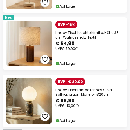
Auf Lager
Neu
UVP -18%
Lindby Tischleuchte Kimiko, Höhe 38
cm, Walnussholz, Textil
€ 64,90
UVP
€ 79,90
Auf Lager
UVP -€ 20,00
Lindby Tischlampe Lennes x Eva
Söllner, braun, Marmor, Ø20cm
€ 99,90
UVP
€ 119,90
Auf Lager