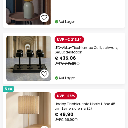
Auf Lager
UVP -€ 213,14
LED-Akku-Tischlampe Quill, schwarz,
6er, Ladestation
€ 435,06
UVP
€ 648,20
Auf Lager
Neu
UVP -28%
Lindby Tischleuchte Libbie, Höhe 45
cm, Leinen, creme, E27
€ 49,90
UVP
€ 69,90