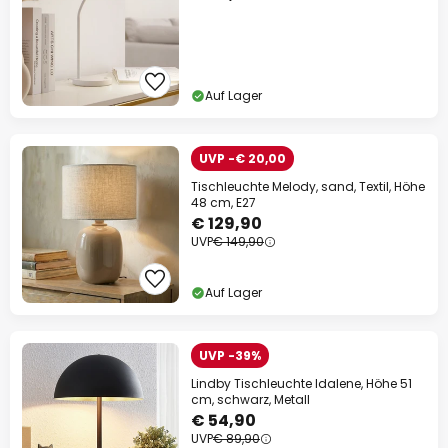
Auf Lager
UVP -€ 20,00
Tischleuchte Melody, sand, Textil, Höhe
48 cm, E27
€ 129,90
UVP
€ 149,90
Auf Lager
UVP -39%
Lindby Tischleuchte Idalene, Höhe 51
cm, schwarz, Metall
€ 54,90
UVP
€ 89,90