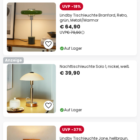
UVP -18%
Lindby Tischleuchte Branford, Retro,
grün, Metall/Marmor
€ 64,90
UVP
€ 79,90
Auf Lager
Anzeige
Nachttischleuchte Solo 1, nickel, weiß
€ 39,90
Auf Lager
UVP -37%
Lindby Tischleuchte Jone, hellbraun,