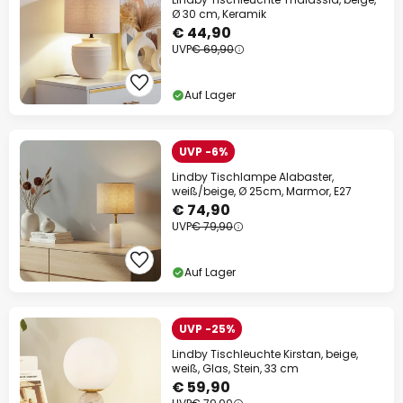
Ø 30 cm, Keramik
€ 44,90
UVP
€ 69,90
Auf Lager
UVP -6%
Lindby Tischlampe Alabaster,
weiß/beige, Ø 25cm, Marmor, E27
€ 74,90
UVP
€ 79,90
Auf Lager
UVP -25%
Lindby Tischleuchte Kirstan, beige,
weiß, Glas, Stein, 33 cm
€ 59,90