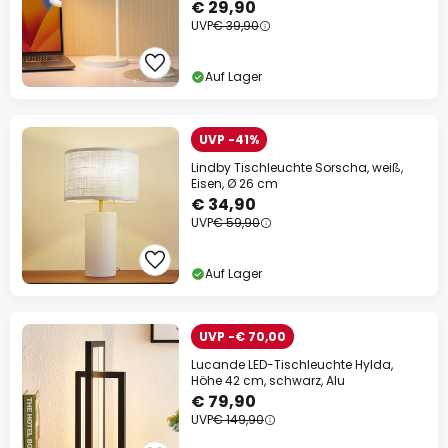
€ 29,90
UVP
€ 39,90
Auf Lager
UVP -41%
Lindby Tischleuchte Sorscha, weiß,
Eisen, Ø 26 cm
€ 34,90
UVP
€ 59,90
Auf Lager
UVP -€ 70,00
Lucande LED-Tischleuchte Hylda,
Höhe 42 cm, schwarz, Alu
€ 79,90
UVP
€ 149,90