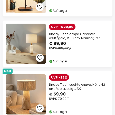
Auf Lager
UVP -€ 20,00
Lindby Tischlampe Alabaster,
weiß/gold, Ø 30 cm, Marmor, E27
€ 89,90
UVP
€ 109,90
Auf Lager
Neu
UVP -25%
Lindby Tischleuchte Anuva, Höhe 42
cm, Papier, beige, E27
€ 59,90
UVP
€ 79,90
Auf Lager