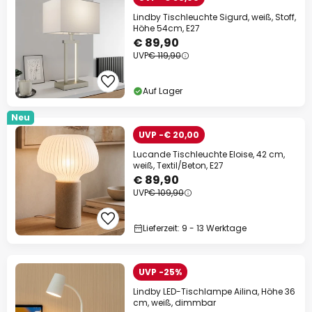
Lindby Tischleuchte Sigurd, weiß, Stoff,
Höhe 54cm, E27
€ 89,90
UVP
€ 119,90
Auf Lager
Neu
UVP -€ 20,00
Lucande Tischleuchte Eloise, 42 cm,
weiß, Textil/Beton, E27
€ 89,90
UVP
€ 109,90
Lieferzeit: 9 - 13 Werktage
UVP -25%
Lindby LED-Tischlampe Ailina, Höhe 36
cm, weiß, dimmbar