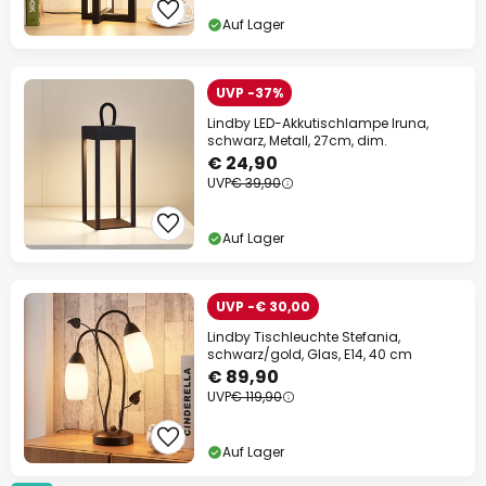
Auf Lager
UVP -37%
Lindby LED-Akkutischlampe Iruna,
schwarz, Metall, 27cm, dim.
€ 24,90
UVP
€ 39,90
Auf Lager
UVP -€ 30,00
Lindby Tischleuchte Stefania,
schwarz/gold, Glas, E14, 40 cm
€ 89,90
UVP
€ 119,90
Auf Lager