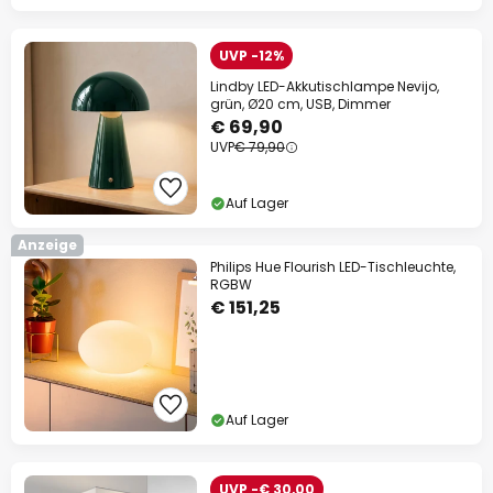
UVP -12%
Lindby LED-Akkutischlampe Nevijo,
grün, Ø20 cm, USB, Dimmer
€ 69,90
UVP
€ 79,90
Auf Lager
Anzeige
Philips Hue Flourish LED-Tischleuchte,
RGBW
€ 151,25
Auf Lager
UVP -€ 30,00