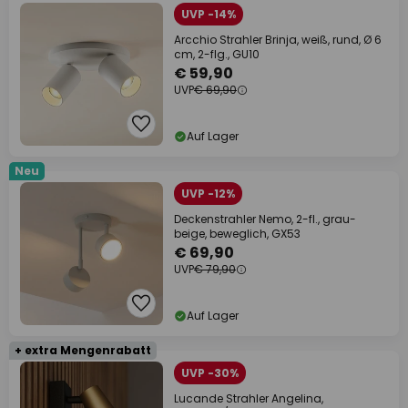
UVP -14%
Arcchio Strahler Brinja, weiß, rund, Ø 6
cm, 2-flg., GU10
€ 59,90
UVP
€ 69,90
Auf Lager
Neu
UVP -12%
Deckenstrahler Nemo, 2-fl., grau-
beige, beweglich, GX53
€ 69,90
UVP
€ 79,90
Auf Lager
+ extra Mengenrabatt
UVP -30%
Lucande Strahler Angelina,