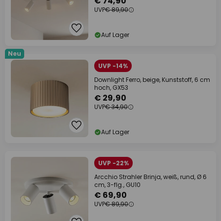
€ 74,90
UVP
€ 89,90
Auf Lager
Neu
UVP -14%
Downlight Ferro, beige, Kunststoff, 6 cm
hoch, GX53
€ 29,90
UVP
€ 34,90
Auf Lager
UVP -22%
Arcchio Strahler Brinja, weiß, rund, Ø 6
cm, 3-flg., GU10
€ 69,90
UVP
€ 89,90