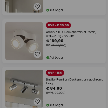
Auf Lager
UVP -€ 30,00
Arcchio LED-Deckenstrahler Rotari,
weiß, 2-flg., 2270lm
€ 169,90
UVP
€ 199,90
Auf Lager
UVP -15%
Lindby Remilan Deckenstrahler, chrom,
lang
€ 84,90
UVP
€ 99,90
Auf Lager