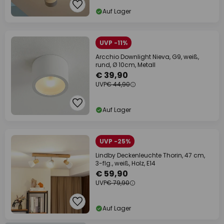
Auf Lager
UVP -11%
Arcchio Downlight Nieva, G9, weiß,
rund, Ø 10cm, Metall
€ 39,90
UVP
€ 44,90
Auf Lager
UVP -25%
Lindby Deckenleuchte Thorin, 47 cm,
3-flg., weiß, Holz, E14
€ 59,90
UVP
€ 79,90
Auf Lager