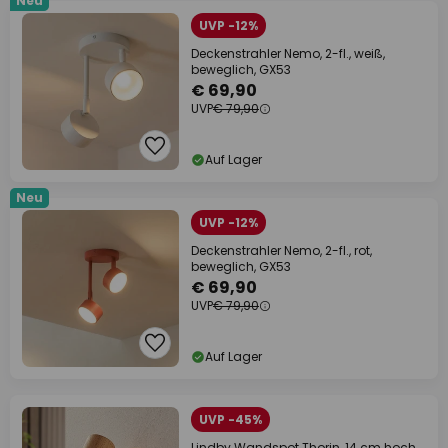
Neu
UVP -12%
Deckenstrahler Nemo, 2-fl., weiß,
beweglich, GX53
€ 69,90
UVP
€ 79,90
Auf Lager
Neu
UVP -12%
Deckenstrahler Nemo, 2-fl., rot,
beweglich, GX53
€ 69,90
UVP
€ 79,90
Auf Lager
UVP -45%
Lindby Wandspot Thorin, 14 cm hoch,