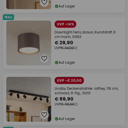
Auf Lager
Neu
UVP -14%
Downlight Ferro, braun, Kunststoff, 6
cm hoch, GX53
€ 29,90
UVP
€ 34,90
Auf Lager
UVP -€ 20,00
Lindby Deckenstrahler Joffrey, 116 cm,
schwarz, 6-flg., GU10
€ 99,90
UVP
€ 119,90
Auf Lager