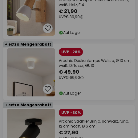
weiß, Holz, E14
€ 21,90
UVP
€ 39,90
Auf Lager
+ extra Mengenrabatt
UVP -28%
Arcchio Deckenlampe Walisa, Ø 10 cm,
weiß, Diffusor, GU10
€ 49,90
UVP
€ 69,90
Auf Lager
+ extra Mengenrabatt
UVP -30%
Arcchio Strahler Brinja, schwarz, rund,
12 cm hoch, Ø 6 cm
€ 27,90