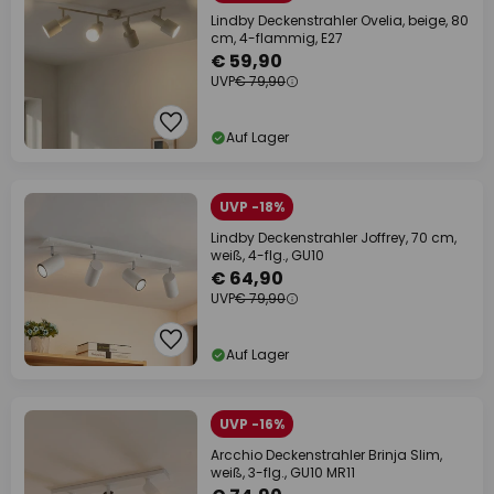
Lindby Deckenstrahler Ovelia, beige, 80
cm, 4-flammig, E27
€ 59,90
UVP
€ 79,90
Auf Lager
UVP -18%
Lindby Deckenstrahler Joffrey, 70 cm,
weiß, 4-flg., GU10
€ 64,90
UVP
€ 79,90
Auf Lager
UVP -16%
Arcchio Deckenstrahler Brinja Slim,
weiß, 3-flg., GU10 MR11