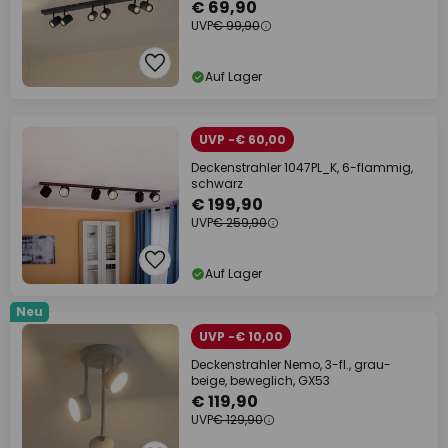
€ 69,90
UVP
€ 99,90
Auf Lager
UVP -€ 60,00
Deckenstrahler 1047PL_K, 6-flammig,
schwarz
€ 199,90
UVP
€ 259,90
Auf Lager
Neu
UVP -€ 10,00
Deckenstrahler Nemo, 3-fl., grau-
beige, beweglich, GX53
€ 119,90
UVP
€ 129,90