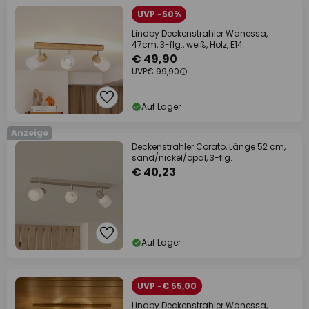
UVP -50%
Lindby Deckenstrahler Wanessa,
47cm, 3-flg., weiß, Holz, E14
€ 49,90
UVP
€ 99,90
Auf Lager
Anzeige
Deckenstrahler Corato, Länge 52 cm,
sand/nickel/opal, 3-flg.
€ 40,23
Auf Lager
UVP -€ 55,00
Lindby Deckenstrahler Wanessa,