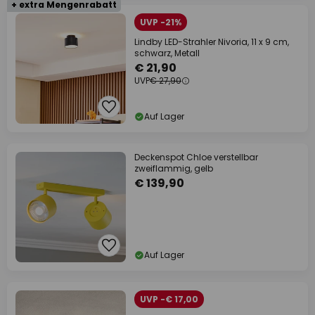
+ extra Mengenrabatt
UVP -21%
Lindby LED-Strahler Nivoria, 11 x 9 cm,
schwarz, Metall
€ 21,90
UVP
€ 27,90
Auf Lager
Deckenspot Chloe verstellbar
zweiflammig, gelb
€ 139,90
Auf Lager
UVP -€ 17,00