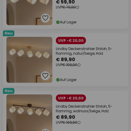
€ 59,90
UVP
€ 79,90
Auf Lager
Neu
UVP -€ 20,00
Lindby Deckenstrahler Shiloh, 5-
flammig, natur/beige, Holz
€ 89,90
UVP
€ 109,90
Auf Lager
Neu
UVP -€ 20,00
Lindby Deckenstrahler Shiloh, 5-
flammig, walnuss/beige, Holz
€ 89,90
UVP
€ 109,90