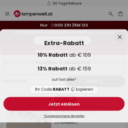
50 Tage Retoure
Zum
Sch
Extra-Rabatt
Inhalt
springen
he
10% Rabatt
ab € 109
Nur
00D 21H 35M 11S
EXTRA 10% ab € 109 & 13% ab € 159
auf fast alles
13% Rabatt
ab € 159
Code:
RABATT
kopieren
auf fast alles*
WOW Week:
Bis zu -70%
Ihr Code:
RABATT
kopieren
Strahler & Spots Flur
Jetzt einlösen
1685 Artikel
Filter
*Ausgenommene Hersteller
UVP -10%
Lindby Deckenstrahler Bravius,
schwarz, 6-flammig, Eisen
€ 89,90
UVP
€ 99,90