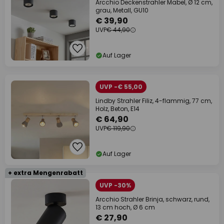
Arcchio Deckenstrahler Mabel, Ø 12 cm,
grau, Metall, GU10
€ 39,90
UVP
€ 44,90
Auf Lager
UVP -€ 55,00
Lindby Strahler Filiz, 4-flammig, 77 cm,
Holz, Beton, E14
€ 64,90
UVP
€ 119,90
Auf Lager
+ extra Mengenrabatt
UVP -30%
Arcchio Strahler Brinja, schwarz, rund,
13 cm hoch, Ø 6 cm
€ 27,90