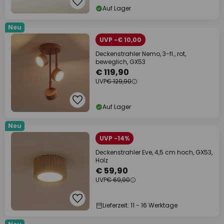
Auf Lager
Neu
UVP -€ 10,00
Deckenstrahler Nemo, 3-fl., rot,
beweglich, GX53
€ 119,90
UVP
€ 129,90
Auf Lager
Neu
UVP -14%
Deckenstrahler Eve, 4,5 cm hoch, GX53,
Holz
€ 59,90
UVP
€ 69,90
Lieferzeit: 11 - 16 Werktage