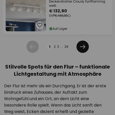
Deckenstrahler Cloudy fünfflammig
weiß
€ 132,90
UVP
€ 149,90
Auf Lager
Seite
1
2
3
...
29
Zurück
Weiter
Stilvolle Spots für den Flur – funktionale
Lichtgestaltung mit Atmosphäre
Der Flur ist mehr als ein Durchgang. Er ist der erste
Eindruck eines Zuhauses, der Auftakt zum
Wohngefühl und ein Ort, an dem Licht eine
besondere Rolle spielt. Wenn das Licht sanft den
Weg weist, Ecken dezent erhellt und gezielte