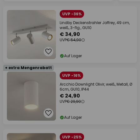
UVP -36%
Lindby Deckenstrahler Joffrey, 49 cm,
weiß, 3-flg., GU10
€ 34,90
UVP
€ 54,90
Auf Lager
+ extra Mengenrabatt
UVP -16%
Arcchio Downlight Olivir, weiß, Metall, Ø
6cm, GU10, IP44
€ 24,90
UVP
€ 29,90
Auf Lager
UVP -25%