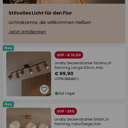
Stilvolles Licht für den Flur
Lichtakzente, die willkommen heißen
Jetzt entdecken
Neu
UVP -€ 10,00
Lindby Deckenstrahler Stralino, 6-
flammig, Länge 102cm, Holz
€ 99,90
UVP
€ 109,90
Auf Lager
Neu
UVP -25%
Lindby Deckenstrahler Shiloh, 3-
flammig, natur/beige, Holz