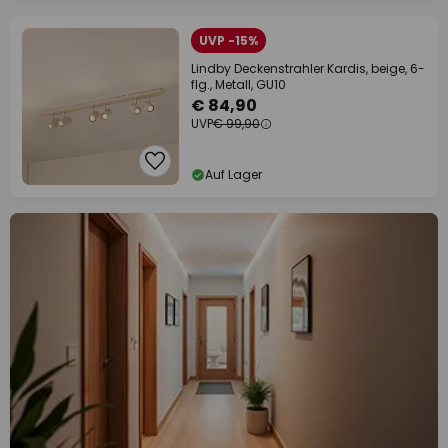
UVP -15%
Lindby Deckenstrahler Kardis, beige, 6-
flg., Metall, GU10
€ 84,90
UVP
€ 99,90
Auf Lager