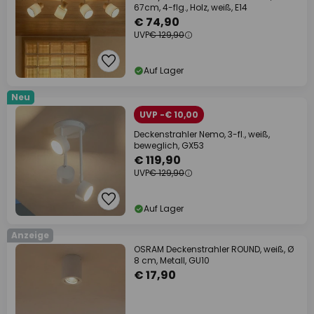
67cm, 4-flg., Holz, weiß, E14
€ 74,90
UVP
€ 129,90
Auf Lager
Neu
UVP -€ 10,00
Deckenstrahler Nemo, 3-fl., weiß,
beweglich, GX53
€ 119,90
UVP
€ 129,90
Auf Lager
Anzeige
OSRAM Deckenstrahler ROUND, weiß, Ø
8 cm, Metall, GU10
€ 17,90