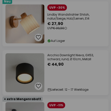
Neu
UVP -30%
Lindby Wandstrahler Shiloh,
natur/beige, Holz/Leinen, E14
€ 27,90
UVP
€ 39,90
Auf Lager
Arcchio Downlight Nieva, GX53,
schwarz, rund, Ø 10cm, Metall
€ 44,90
Lieferzeit: 12 - 17 Werktage
+ extra Mengenrabatt
UVP -11%