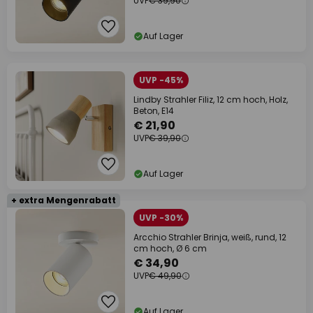
UVP
€ 39,90
Auf Lager
UVP -45%
Lindby Strahler Filiz, 12 cm hoch, Holz,
Beton, E14
€ 21,90
UVP
€ 39,90
Auf Lager
+ extra Mengenrabatt
UVP -30%
Arcchio Strahler Brinja, weiß, rund, 12
cm hoch, Ø 6 cm
€ 34,90
UVP
€ 49,90
Auf Lager