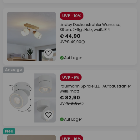
UVP -10%
Lindby Deckenstrahler Wanessa,
39cm, 2-flg., Holz, weiß, E14
€ 44,90
UVP
€ 49,90
Auf Lager
Anzeige
UVP -9%
Paulmann Spircle LED-Aufbaustrahler
weiß matt
€ 82,90
UVP
€ 91,95
Auf Lager
Neu
UVP -16%