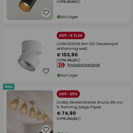
UVP
€ 39,90
Auf Lager
UVP -€ 11,30
LOOM DESIGN Aim LED-Deckenspot
einflammig weiß
€ 103,90
UVP
€ 115,20
Produktdatenblatt
Auf Lager
Neu
UVP -25%
Lindby Deckenstrahler Anuva, 86 cm,
5-flammig, beige, Papier
€ 74,90
UVP
€ 99,90