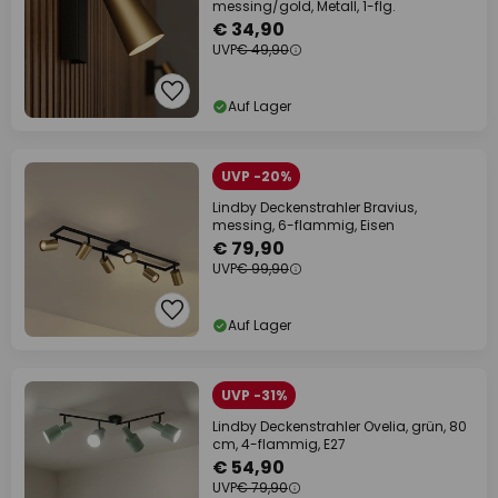
messing/gold, Metall, 1-flg.
€ 34,90
UVP
€ 49,90
Auf Lager
UVP -20%
Lindby Deckenstrahler Bravius,
messing, 6-flammig, Eisen
€ 79,90
UVP
€ 99,90
Auf Lager
UVP -31%
Lindby Deckenstrahler Ovelia, grün, 80
cm, 4-flammig, E27
€ 54,90
UVP
€ 79,90