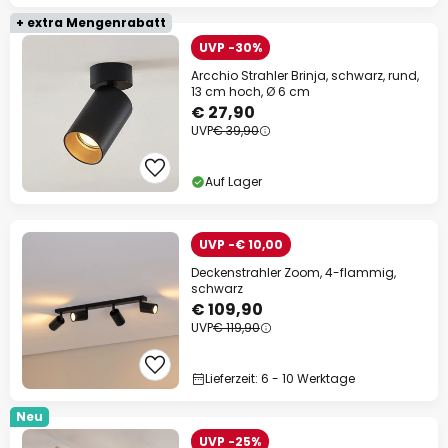
+ extra Mengenrabatt
UVP -30%
Arcchio Strahler Brinja, schwarz, rund,
13 cm hoch, Ø 6 cm
€ 27,90
UVP
€ 39,90
Auf Lager
UVP -€ 10,00
Deckenstrahler Zoom, 4-flammig,
schwarz
€ 109,90
UVP
€ 119,90
Lieferzeit: 6 - 10 Werktage
Neu
UVP -25%