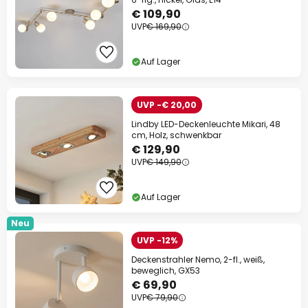
€ 109,90
UVP
€ 169,90
Auf Lager
UVP -€ 20,00
Lindby LED-Deckenleuchte Mikari, 48
cm, Holz, schwenkbar
€ 129,90
UVP
€ 149,90
Auf Lager
Neu
UVP -12%
Deckenstrahler Nemo, 2-fl., weiß,
beweglich, GX53
€ 69,90
UVP
€ 79,90