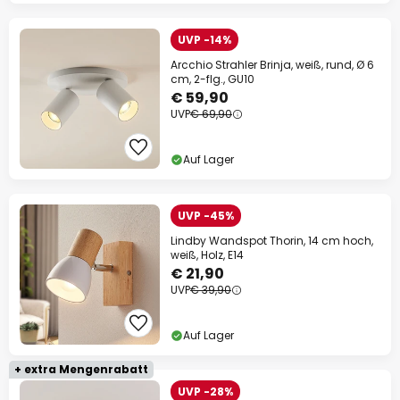
UVP -14%
Arcchio Strahler Brinja, weiß, rund, Ø 6
cm, 2-flg., GU10
€ 59,90
UVP
€ 69,90
Auf Lager
UVP -45%
Lindby Wandspot Thorin, 14 cm hoch,
weiß, Holz, E14
€ 21,90
UVP
€ 39,90
Auf Lager
+ extra Mengenrabatt
UVP -28%