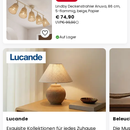
Lindby Deckenstrahler Anuva, 86 cm,
5-flammig, beige, Papier
€ 74,90
UVP
€ 99,90
Auf Lager
Lucande
Beleuc
Exquisite Kollektionen für jedes Zuhause
Die Mus