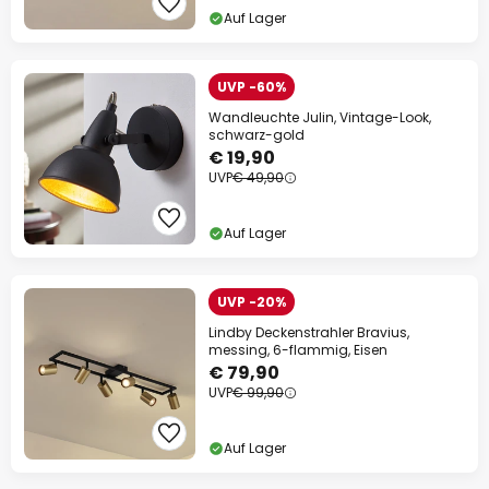
Auf Lager
UVP -60%
Wandleuchte Julin, Vintage-Look,
schwarz-gold
€ 19,90
UVP
€ 49,90
Auf Lager
UVP -20%
Lindby Deckenstrahler Bravius,
messing, 6-flammig, Eisen
€ 79,90
UVP
€ 99,90
Auf Lager