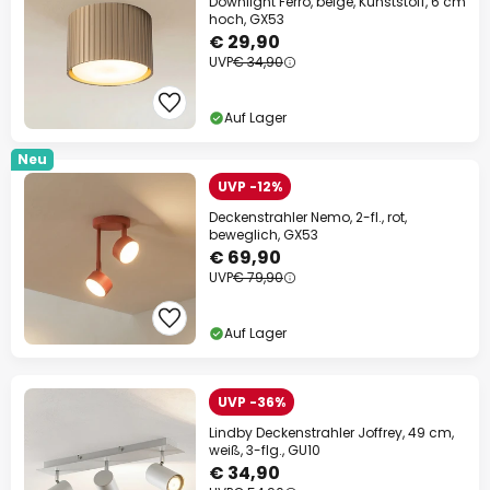
Downlight Ferro, beige, Kunststoff, 6 cm
hoch, GX53
€ 29,90
UVP
€ 34,90
Auf Lager
Neu
UVP -12%
Deckenstrahler Nemo, 2-fl., rot,
beweglich, GX53
€ 69,90
UVP
€ 79,90
Auf Lager
UVP -36%
Lindby Deckenstrahler Joffrey, 49 cm,
weiß, 3-flg., GU10
€ 34,90