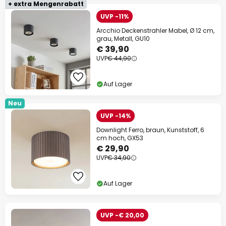
+ extra Mengenrabatt
UVP -11%
Arcchio Deckenstrahler Mabel, Ø 12 cm,
grau, Metall, GU10
€ 39,90
UVP
€ 44,90
Auf Lager
Neu
UVP -14%
Downlight Ferro, braun, Kunststoff, 6
cm hoch, GX53
€ 29,90
UVP
€ 34,90
Auf Lager
UVP -€ 20,00