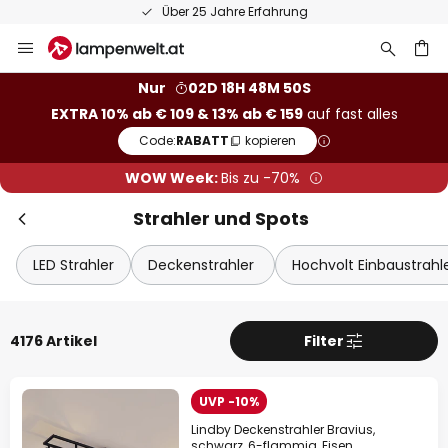
50 Tage Retoure
Zum
Inhalt
springen
he
Nur
02D 18H 48M 49S
EXTRA 10% ab € 109 & 13% ab € 159
auf fast alles
Code:
RABATT
kopieren
WOW Week:
Bis zu -70%
Strahler und Spots
LED Strahler
Deckenstrahler
Hochvolt Einbaustrahl
4176 Artikel
Filter
UVP -10%
Lindby Deckenstrahler Bravius,
schwarz, 6-flammig, Eisen