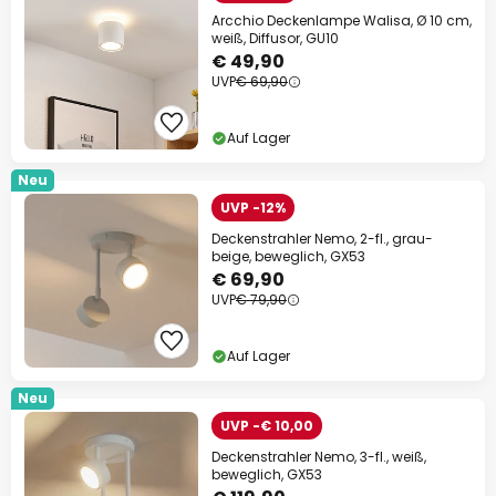
Arcchio Deckenlampe Walisa, Ø 10 cm,
weiß, Diffusor, GU10
€ 49,90
UVP
€ 69,90
Auf Lager
Neu
UVP -12%
Deckenstrahler Nemo, 2-fl., grau-
beige, beweglich, GX53
€ 69,90
UVP
€ 79,90
Auf Lager
Neu
UVP -€ 10,00
Deckenstrahler Nemo, 3-fl., weiß,
beweglich, GX53