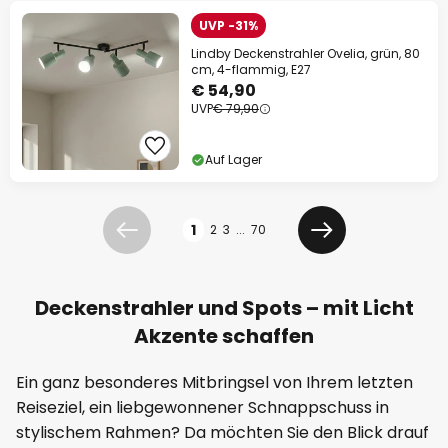
UVP -31%
Lindby Deckenstrahler Ovelia, grün, 80
cm, 4-flammig, E27
€ 54,90
UVP
€ 79,90
Auf Lager
Seite
1
2
3
...
70
Zurück
Weiter
Deckenstrahler und Spots – mit Licht
Akzente schaffen
Ein ganz besonderes Mitbringsel von Ihrem letzten
Reiseziel, ein liebgewonnener Schnappschuss in
stylischem Rahmen? Da möchten Sie den Blick drauf