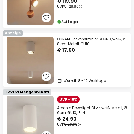
€ 119,90
UVP
€ 129,90
Auf Lager
Anzeige
OSRAM Deckenstrahler ROUND, weiß, Ø
8 cm, Metall, GU10
€ 17,90
Lieferzeit: 8 - 12 Werktage
+ extra Mengenrabatt
UVP -16%
Arcchio Downlight Olivir, weiß, Metall, Ø
6cm, GU10, IP44
€ 24,90
UVP
€ 29,90