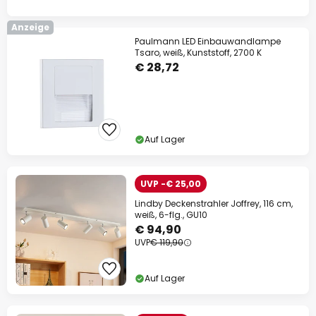
Anzeige
Paulmann LED Einbauwandlampe
Tsaro, weiß, Kunststoff, 2700 K
€ 28,72
Auf Lager
UVP -€ 25,00
Lindby Deckenstrahler Joffrey, 116 cm,
weiß, 6-flg., GU10
€ 94,90
UVP
€ 119,90
Auf Lager