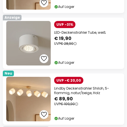
Auf Lager
Anzeige
UVP -31%
LED-Deckenstrahler Tube, weiß
€ 19,90
UVP
€ 28,90
Auf Lager
Neu
UVP -€ 20,00
Lindby Deckenstrahler Shiloh, 5-
flammig, natur/beige, Holz
€ 89,90
UVP
€ 109,90
Auf Lager