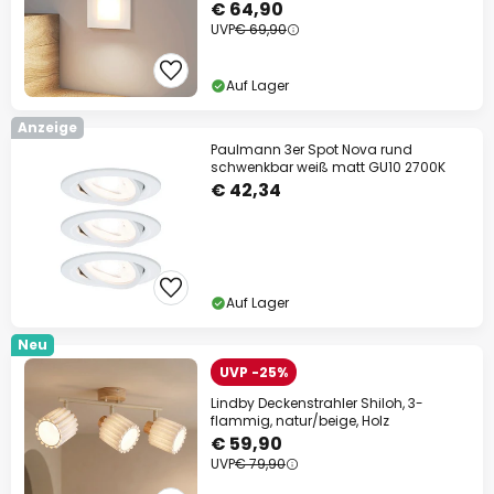
€ 64,90
UVP
€ 69,90
Auf Lager
Anzeige
Paulmann 3er Spot Nova rund
schwenkbar weiß matt GU10 2700K
€ 42,34
Auf Lager
Neu
UVP -25%
Lindby Deckenstrahler Shiloh, 3-
flammig, natur/beige, Holz
€ 59,90
UVP
€ 79,90