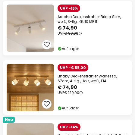
UVP -16%
Arcchio Deckenstrahler Brinja Slim,
weiß, 3-flg., GU10 MR11
€ 74,90
UVP
€ 89,90
Auf Lager
UVP -€ 55,00
Lindby Deckenstrahler Wanessa,
67cm, 4-flg., Holz, weiß, E14
€ 74,90
UVP
€ 129,90
Auf Lager
Neu
UVP -14%