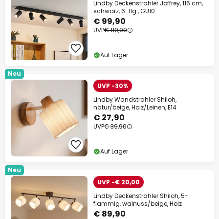
Lindby Deckenstrahler Joffrey, 116 cm,
schwarz, 6-flg., GU10
€ 99,90
UVP
€ 119,90
Auf Lager
Neu
UVP -30%
Lindby Wandstrahler Shiloh,
natur/beige, Holz/Leinen, E14
€ 27,90
UVP
€ 39,90
Auf Lager
Neu
UVP -€ 20,00
Lindby Deckenstrahler Shiloh, 5-
flammig, walnuss/beige, Holz
€ 89,90