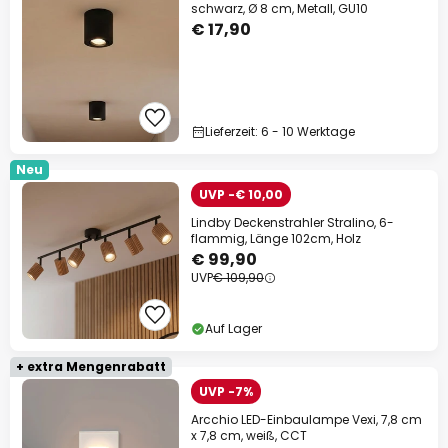
schwarz, Ø 8 cm, Metall, GU10
€ 17,90
Lieferzeit: 6 - 10 Werktage
Neu
UVP -€ 10,00
Lindby Deckenstrahler Stralino, 6-
flammig, Länge 102cm, Holz
€ 99,90
UVP
€ 109,90
Auf Lager
+ extra Mengenrabatt
UVP -7%
Arcchio LED-Einbaulampe Vexi, 7,8 cm
x 7,8 cm, weiß, CCT