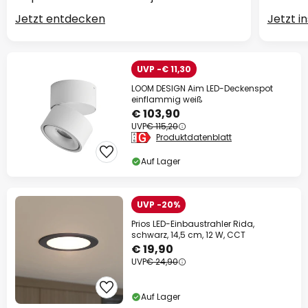
Jetzt entdecken
Jetzt i
UVP -€ 11,30
LOOM DESIGN Aim LED-Deckenspot
einflammig weiß
€ 103,90
UVP
€ 115,20
Produktdatenblatt
Auf Lager
UVP -20%
Prios LED-Einbaustrahler Rida,
schwarz, 14,5 cm, 12 W, CCT
€ 19,90
UVP
€ 24,90
Auf Lager