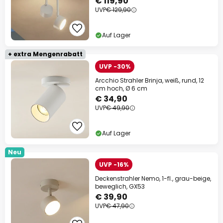
€ 119,90
UVP
€ 129,90
Auf Lager
+ extra Mengenrabatt
UVP -30%
Arcchio Strahler Brinja, weiß, rund, 12
cm hoch, Ø 6 cm
€ 34,90
UVP
€ 49,90
Auf Lager
Neu
UVP -16%
Deckenstrahler Nemo, 1-fl., grau-beige,
beweglich, GX53
€ 39,90
UVP
€ 47,90