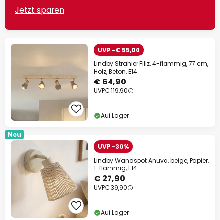
Jetzt sparen
UVP -€ 55,00
Lindby Strahler Filiz, 4-flammig, 77 cm,
Holz, Beton, E14
€ 64,90
UVP
€ 119,90
Auf Lager
Neu
UVP -30%
Lindby Wandspot Anuva, beige, Papier,
1-flammig, E14
€ 27,90
UVP
€ 39,90
Auf Lager