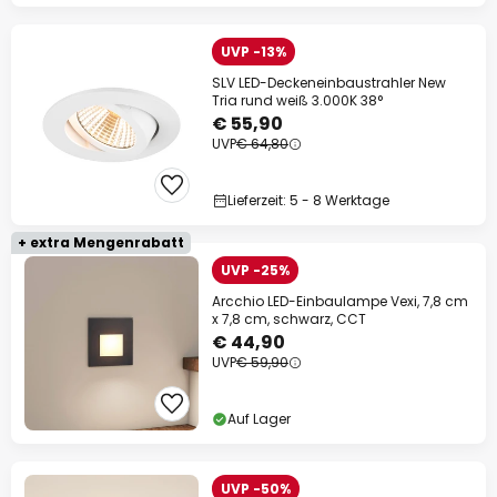
UVP -13%
SLV LED-Deckeneinbaustrahler New
Tria rund weiß 3.000K 38°
€ 55,90
UVP
€ 64,80
Lieferzeit: 5 - 8 Werktage
+ extra Mengenrabatt
UVP -25%
Arcchio LED-Einbaulampe Vexi, 7,8 cm
x 7,8 cm, schwarz, CCT
€ 44,90
UVP
€ 59,90
Auf Lager
UVP -50%