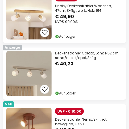
Lindby Deckenstrahler Wanessa,
47cm, 3-flg., weiß, Holz, E14
€ 49,90
UVP
€ 99,90
Auf Lager
Anzeige
Deckenstrahler Corato, Länge 52 cm,
sand/nickel/opal, 3-flg.
€ 40,23
Auf Lager
Neu
UVP -€ 10,00
Deckenstrahler Nemo, 3-fl., rot,
beweglich, GX53