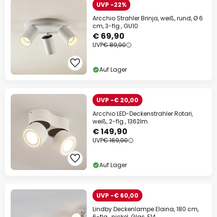
UVP -22%
Arcchio Strahler Brinja, weiß, rund, Ø 6
cm, 3-flg., GU10
€ 69,90
UVP
€ 89,90
Auf Lager
UVP -€ 20,00
Arcchio LED-Deckenstrahler Rotari,
weiß, 2-flg., 1362lm
€ 149,90
UVP
€ 169,90
Auf Lager
UVP -€ 60,00
Lindby Deckenlampe Elaina, 180 cm,
6-flg., nickel, Glas, E14