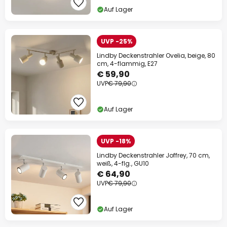
Auf Lager
UVP -25%
Lindby Deckenstrahler Ovelia, beige, 80
cm, 4-flammig, E27
€ 59,90
UVP
€ 79,90
Auf Lager
UVP -18%
Lindby Deckenstrahler Joffrey, 70 cm,
weiß, 4-flg., GU10
€ 64,90
UVP
€ 79,90
Auf Lager