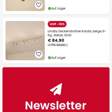
Auf Lager
UVP -15%
Lindby Deckenstrahler Kardis, beige, 6-
flg., Metall, GU10
€ 84,90
UVP
€ 99,90
Auf Lager