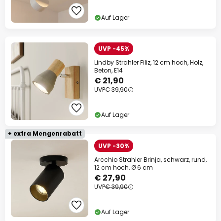
Auf Lager
UVP -45%
Lindby Strahler Filiz, 12 cm hoch, Holz,
Beton, E14
€ 21,90
UVP
€ 39,90
Auf Lager
+ extra Mengenrabatt
UVP -30%
Arcchio Strahler Brinja, schwarz, rund,
12 cm hoch, Ø 6 cm
€ 27,90
UVP
€ 39,90
Auf Lager