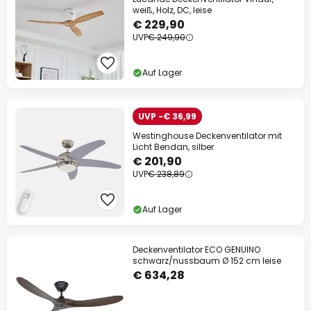
weiß, Holz, DC, leise
€ 229,90
UVP
€ 249,90
Auf Lager
UVP -€ 36,99
Westinghouse Deckenventilator mit
Licht Bendan, silber
€ 201,90
UVP
€ 238,89
Auf Lager
Deckenventilator ECO GENUINO
schwarz/nussbaum Ø 152 cm leise
€ 634,28