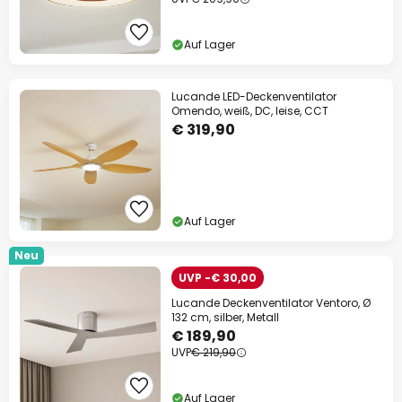
Auf Lager
Lucande LED-Deckenventilator
Omendo, weiß, DC, leise, CCT
€ 319,90
Auf Lager
Neu
UVP -€ 30,00
Lucande Deckenventilator Ventoro, Ø
132 cm, silber, Metall
€ 189,90
UVP
€ 219,90
Auf Lager