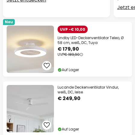
Jetzt 
Neu
UVP -€ 10,00
Lindby LED-Deckenventilator Teleo, Ø
58 cm, weiß, DC, Tuya
€ 179,90
UVP
€ 189,90
Auf Lager
Lucande Deckenventilator Vindur,
weiß, DC, leise
€ 249,90
Auf Lager