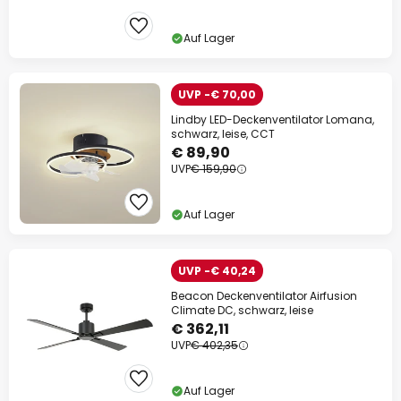
Auf Lager
UVP -€ 70,00
Lindby LED-Deckenventilator Lomana,
schwarz, leise, CCT
€ 89,90
UVP
€ 159,90
Auf Lager
UVP -€ 40,24
Beacon Deckenventilator Airfusion
Climate DC, schwarz, leise
€ 362,11
UVP
€ 402,35
Auf Lager