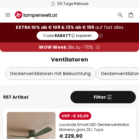
50 Tage Retoure
Zum
Sch
Extra-Rabatt
Inhalt
springen
he
10% Rabatt
ab € 109
EXTRA 10% ab € 109 & 13% ab € 159
auf fast alles
Code:
RABATT
kopieren
13% Rabatt
ab € 159
WOW Week:
Bis zu -70%
auf fast alles*
Ventilatoren
Ihr Code:
RABATT
kopieren
Deckenventilatoren mit Beleuchtung
Deckenventilato
Jetzt einlösen
*Ausgenommene Hersteller
557 Artikel
Filter
UVP -€ 20,00
Lucande Smart LED-Deckenventilator
Moneno, grün, DC, Tuya
€ 229,90