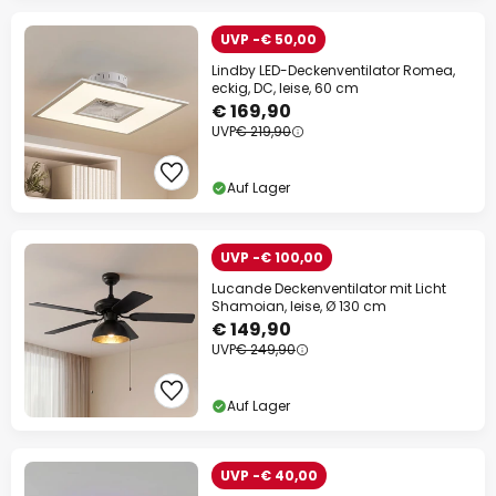
UVP -€ 50,00
Lindby LED-Deckenventilator Romea,
eckig, DC, leise, 60 cm
€ 169,90
UVP
€ 219,90
Auf Lager
UVP -€ 100,00
Lucande Deckenventilator mit Licht
Shamoian, leise, Ø 130 cm
€ 149,90
UVP
€ 249,90
Auf Lager
UVP -€ 40,00