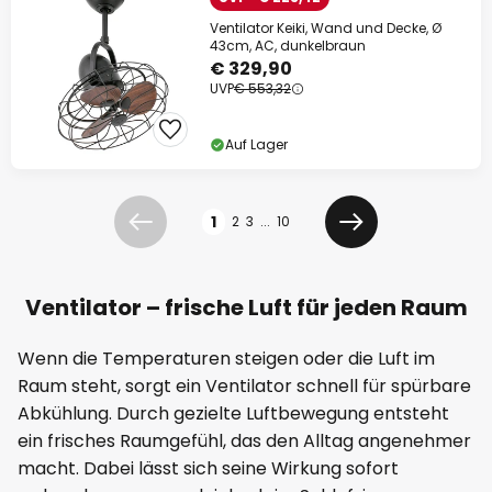
Ventilator Keiki, Wand und Decke, Ø
43cm, AC, dunkelbraun
€ 329,90
UVP
€ 553,32
Auf Lager
Seite
1
2
3
...
10
Zurück
Weiter
Ventilator – frische Luft für jeden Raum
Wenn die Temperaturen steigen oder die Luft im
Raum steht, sorgt ein Ventilator schnell für spürbare
Abkühlung. Durch gezielte Luftbewegung entsteht
ein frisches Raumgefühl, das den Alltag angenehmer
macht. Dabei lässt sich seine Wirkung sofort