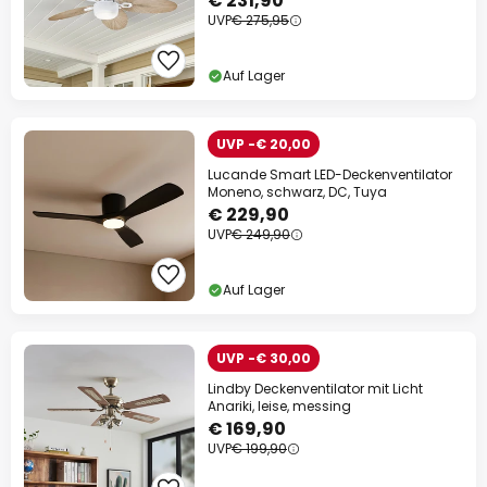
€ 231,90
UVP
€ 275,95
Auf Lager
UVP -€ 20,00
Lucande Smart LED-Deckenventilator
Moneno, schwarz, DC, Tuya
€ 229,90
UVP
€ 249,90
Auf Lager
UVP -€ 30,00
Lindby Deckenventilator mit Licht
Anariki, leise, messing
€ 169,90
UVP
€ 199,90