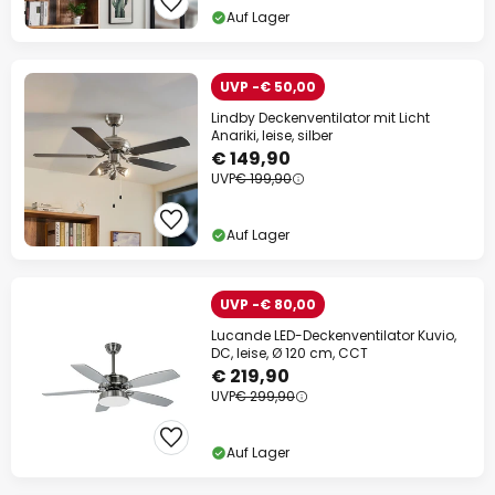
Auf Lager
UVP -€ 50,00
Lindby Deckenventilator mit Licht
Anariki, leise, silber
€ 149,90
UVP
€ 199,90
Auf Lager
UVP -€ 80,00
Lucande LED-Deckenventilator Kuvio,
DC, leise, Ø 120 cm, CCT
€ 219,90
UVP
€ 299,90
Auf Lager