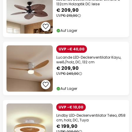
132cm Holzoptik DC leise
€ 209,90
UVP
€ 219,90
Auf Lager
UVP -€ 40,00
Lucande LED-Deckenventilator Kayu,
weiß/holz, DC, 132 cm
€ 209,90
UVP
€ 249,90
Auf Lager
UVP -€ 10,00
Lindby LED-Deckenventilator Teleo, Ø58
cm, holz, DC, Tuya
€ 199,90
UVP
€ 209,90