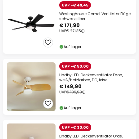
UVP -€ 49,45
Westinghouse Comet Ventilator Flügel
schwarzsilber
€ 171,90
UVP
€ 221,35
Auf Lager
UVP -€ 50,00
Lindby LED-Deckenventilator Enon,
weiß/holzfarben, DC, leise
€ 149,90
UVP
€ 199,90
Auf Lager
UVP -€ 30,00
Lindby LED-Deckenventilator Oras,