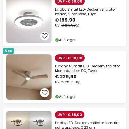
UVP -€ 60,00
Lindby Smart LED-Deckenventilator
Paavo, silber, leise, Tuya
€ 159,90
UVP
€ 219,90
Auf Lager
Neu
UVP -€ 30,00
Lucande Smart LED-Deckenventilator
Moneno, silber, DC, Tuya
€ 229,90
UVP
€ 259,90
Auf Lager
UVP -€ 85,00
Lindby LED-Deckenventilator Lomata,
schwarz, leise, Ø 23 cm