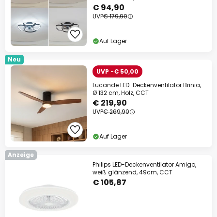
€ 94,90
UVP
€ 179,90
Auf Lager
Neu
UVP -€ 50,00
Lucande LED-Deckenventilator Brinia,
Ø 132 cm, Holz, CCT
€ 219,90
UVP
€ 269,90
Auf Lager
Anzeige
Philips LED-Deckenventilator Amigo,
weiß glänzend, 49cm, CCT
€ 105,87