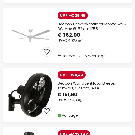
UVP -€ 39,45
Beacon Deckenventilator Monza weiß
DC leise Ø 152 cm IP55
€ 362,90
UVP
€ 402,35
Lieferzeit: 2 - 5 Werktage
UVP -€ 8,43
Beacon Wandventilator Breeze,
schwarz, Ø 41 cm, leise
€ 151,90
UVP
€ 160,33
Auf Lager
UVP -€ 223,42