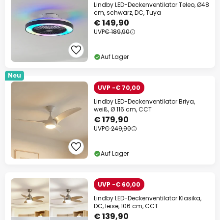
Lindby LED-Deckenventilator Teleo, Ø48
cm, schwarz, DC, Tuya
€ 149,90
UVP
€ 189,90
Auf Lager
Neu
UVP -€ 70,00
Lindby LED-Deckenventilator Briya,
weiß, Ø 116 cm, CCT
€ 179,90
UVP
€ 249,90
Auf Lager
UVP -€ 60,00
Lindby LED-Deckenventilator Klasika,
DC, leise, 106 cm, CCT
€ 139,90