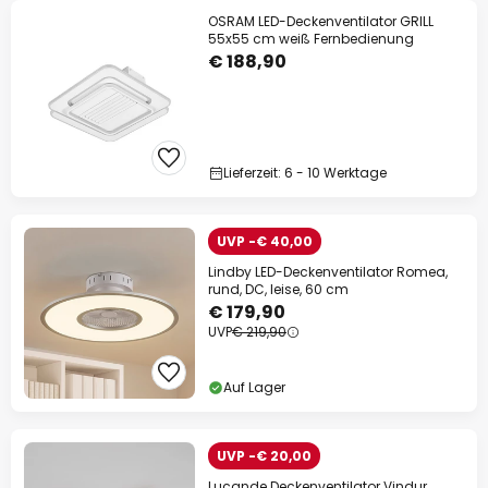
OSRAM LED-Deckenventilator GRILL
55x55 cm weiß Fernbedienung
€ 188,90
Lieferzeit: 6 - 10 Werktage
UVP -€ 40,00
Lindby LED-Deckenventilator Romea,
rund, DC, leise, 60 cm
€ 179,90
UVP
€ 219,90
Auf Lager
UVP -€ 20,00
Lucande Deckenventilator Vindur,