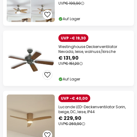
UVP
€ 199,90
Auf Lager
UVP -€ 19,30
Westinghouse Deckenventilator
Nevada, leise, walnuss/kirsche
€ 131,90
UVP
€ 151,20
Auf Lager
UVP -€ 40,00
Lucande LED-Deckenventilator Sorin,
beige, DC, leise, IP44
€ 229,90
UVP
€ 269,90