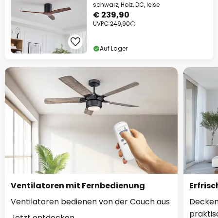
schwarz, Holz, DC, leise
€ 239,90
UVP
€ 249,90
Auf Lager
Ventilatoren mit Fernbedienung
Erfris
Ventilatoren bedienen von der Couch aus
Deckenv
praktis
Jetzt entdecken