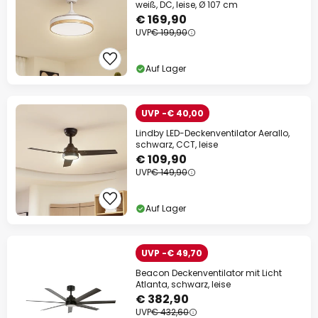
weiß, DC, leise, Ø 107 cm
€ 169,90
UVP
€ 199,90
Auf Lager
UVP -€ 40,00
Lindby LED-Deckenventilator Aerallo,
schwarz, CCT, leise
€ 109,90
UVP
€ 149,90
Auf Lager
UVP -€ 49,70
Beacon Deckenventilator mit Licht
Atlanta, schwarz, leise
€ 382,90
UVP
€ 432,60