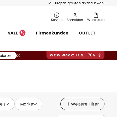
Europas größte Markenauswahl
Service
Anmelden
Warenkorb
SALE
Firmenkunden
OUTLET
WOW Week:
Bis zu -70%
pieren
eis
Marke
Weitere Filter