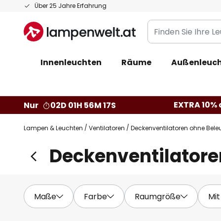
Zum
Über 25 Jahre Erfahrung
Inhalt
Finden
springen
Sie
Ihre
Innenleuchten
Räume
Außenleuc
Leuchte...
EXTRA 10% a
Nur
02D 01H 56M 16S
Lampen & Leuchten
Ventilatoren
Deckenventilatoren ohne Bel
Deckenventilatore
Maße
Farbe
Raumgröße
Mit