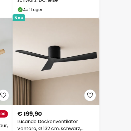
schwarz, DC, leise
Auf Lager
Neu
€ 199,90
,00
Lucande Deckenventilator
dur,
Ventoro, Ø 132 cm, schwarz,