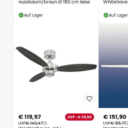
nussbaum/braun Ø 180 cm leise
Whitehaven,
cm
Auf Lager
Auf Lager
€ 119,57
€ 151,90
UVP -€ 29,90
UVP
€ 149,47
UVP
€ 155,71