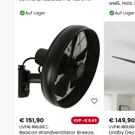
weiß, Holz, 
leise
Auf Lager
Auf Lager
€ 151,90
€ 149,90
UVP -€ 8,43
UVP
€ 160,33
UVP
€ 189,90
Beacon Wandventilator Breeze,
Lindby Dec