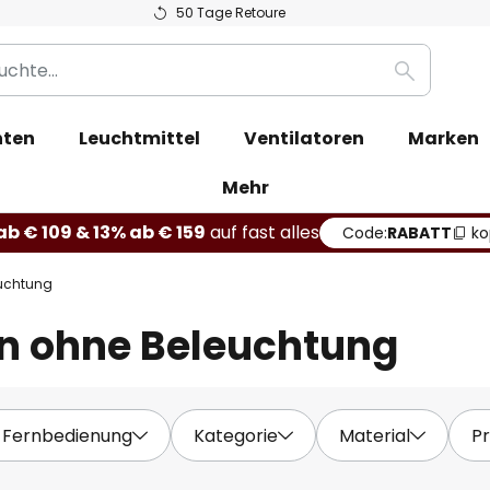
50 Tage Retoure
Suche
hten
Leuchtmittel
Ventilatoren
Marken
Mehr
b € 109 & 13% ab € 159
auf fast alles
Code:
RABATT
ko
euchtung
n ohne Beleuchtung
 Fernbedienung
Kategorie
Material
Pr