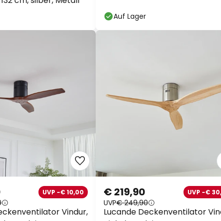
132 cm, silber, Metall
Auf Lager
0
€ 219,90
UVP -€ 10,00
UVP -€ 30
0
UVP
€ 249,90
ckenventilator Vindur,
Lucande Deckenventilator Vin