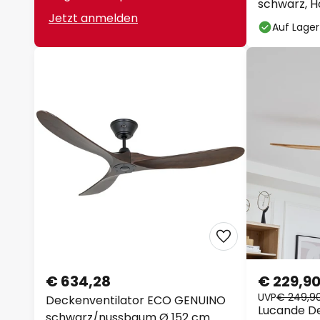
schwarz, Ho
Jetzt anmelden
Auf Lager
€ 634,28
€ 229,9
UVP
€ 249,9
Deckenventilator ECO GENUINO
Lucande De
schwarz/nussbaum Ø 152 cm