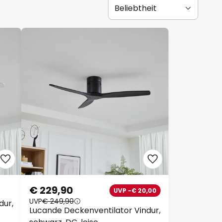
€ 229,90
UVP -€ 20,00
UVP
€ 249,90
dur,
Lucande Deckenventilator Vindur,