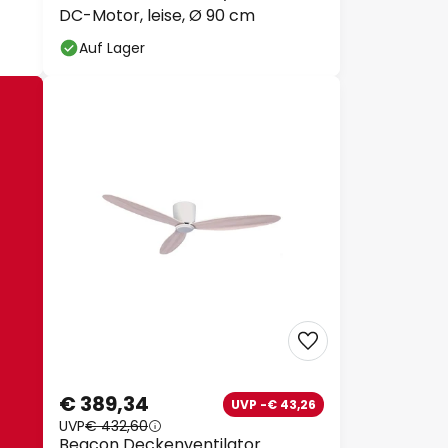
DC-Motor, leise, Ø 90 cm
Auf Lager
€ 389,34
UVP -€ 43,26
UVP
€ 432,60
Beacon Deckenventilator