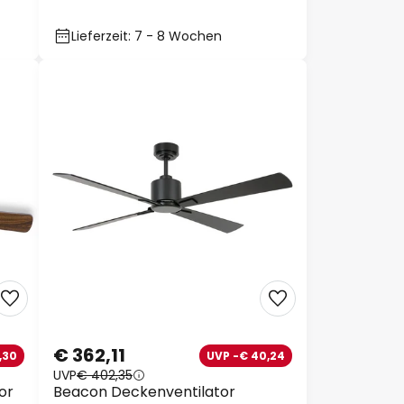
Metall
Lieferzeit: 7 - 8 Wochen
€ 362,11
,30
UVP -€ 40,24
UVP
€ 402,35
or
Beacon Deckenventilator