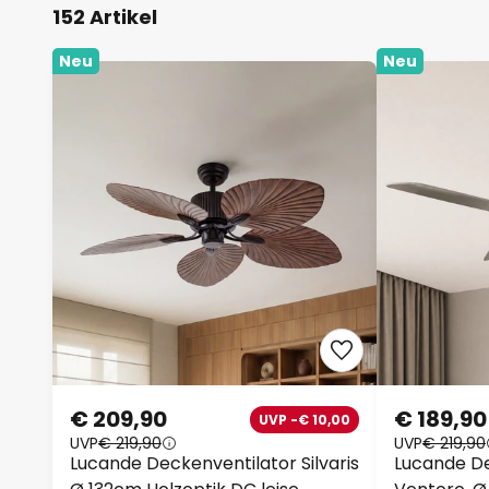
152 Artikel
Neu
Neu
€ 209,90
€ 189,90
UVP -€ 10,00
UVP
€ 219,90
UVP
€ 219,90
Lucande Deckenventilator Silvaris
Lucande De