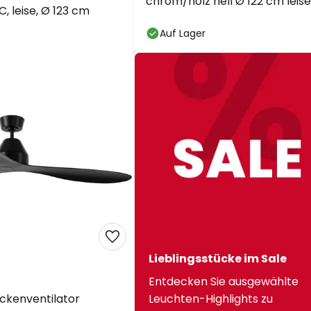
chrom/holz hell Ø 122 cm leise
, leise, Ø 123 cm
Auf Lager
Lieblingsstücke im Sale
6
Entdecken Sie ausgewählte
ckenventilator
Leuchten-Highlights zu