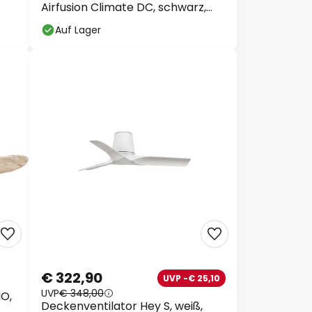
Airfusion Climate DC, schwarz,
leise
Auf Lager
€ 322,90
UVP -€ 25,10
UVP
€ 348,00
O,
Deckenventilator Hey S, weiß,