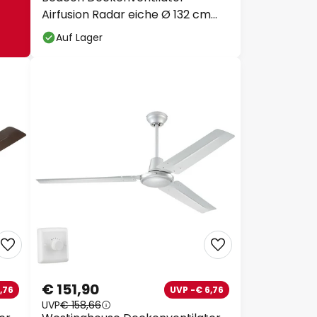
Airfusion Radar eiche Ø 132 cm
leise
Auf Lager
€ 151,90
,76
UVP -€ 6,76
UVP
€ 158,66