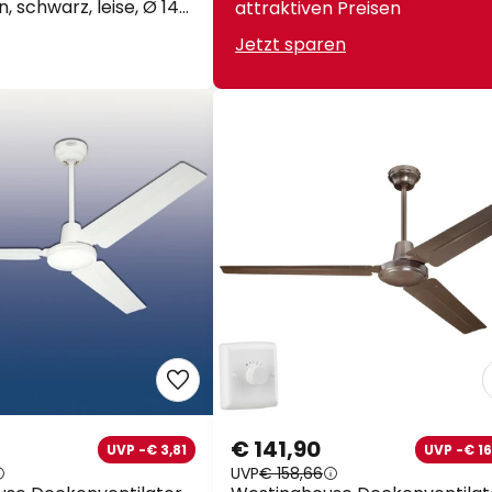
 schwarz, leise, Ø 142
attraktiven Preisen
Jetzt sparen
€ 141,90
UVP -€ 3,81
UVP -€ 16
UVP
€ 158,66