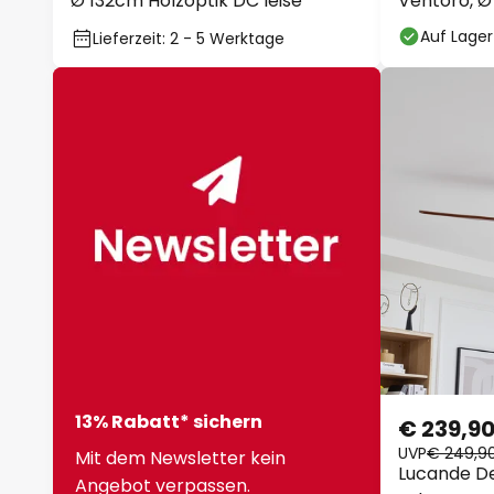
Ø 132cm Holzoptik DC leise
Ventoro, Ø 
Auf Lager
Lieferzeit: 2 - 5 Werktage
13% Rabatt* sichern
€ 239,9
UVP
€ 249,9
Mit dem Newsletter kein
Lucande De
Angebot verpassen.