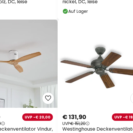
lz, DC, leise
nickel, DC, leise
Auf Lager
0
€ 131,90
UVP -€ 20,00
UVP -€ 19
0
UVP
€ 151,20
ckenventilator Vindur,
Westinghouse Deckenventilat