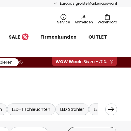
Europas größte Markenauswahl
Service
Anmelden
Warenkorb
SALE
Firmenkunden
OUTLET
WOW Week:
Bis zu -70%
ieren
n
LED-Tischleuchten
LED Strahler
LED Einbaustrahler