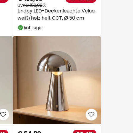
UVP
€ 159,90
Lindby LED-Deckenleuchte
Velua, weiß/holz hell, CCT, Ø 50
cm
Auf Lager
€ 64,90
5%
UVP -27%