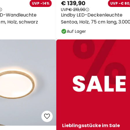
€ 139,90
UVP -14%
UVP -€ 80,
auf fast alles*
UVP
€ 219,90
ED-Wandleuchte
Lindby LED-Deckenleuchte
cm, Holz, schwarz
Sentoa, Holz, 75 cm lang, 3.000
Ihr Code:
RABATT
kopi
Auf Lager
Jetzt einlösen
*Ausgenommene Hersteller
Lieblingsstücke im Sale