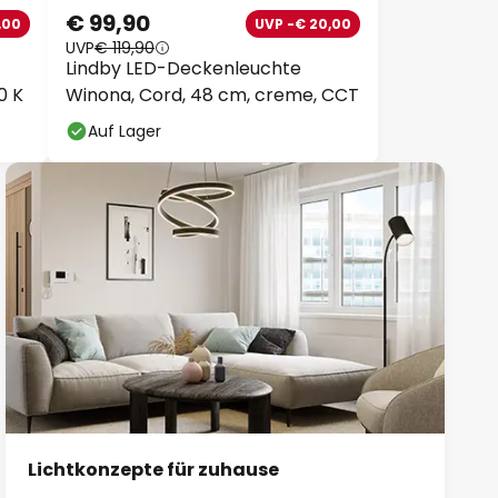
€ 99,90
00
UVP -€ 20,00
UVP
€ 119,90
Lindby LED-Deckenleuchte
0 K
Winona, Cord, 48 cm, creme,
CCT
Auf Lager
Lichtkonzepte für zuhause
Maximaler Wohnkomfort in jedem Raum.