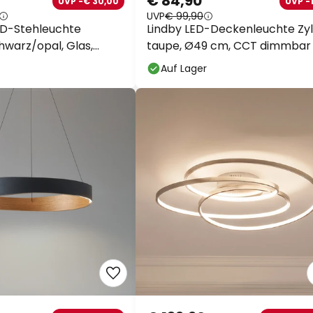
UVP
€ 99,90
D-Stehleuchte
Lindby LED-Deckenleuchte Zylo
hwarz/opal, Glas,
taupe, Ø49 cm, CCT dimmbar
Auf Lager
€ 139,90
UVP -€ 40,00
UVP -€ 60,