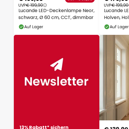
UVP
€ 199,90
UVP
€ 199,90
Lucande LED-Deckenlampe
Lucande LE
Neor, schwarz, Ø 60 cm, CCT,
Holven, Hol
dimmbar
Auf Lager
Auf Lager
13% Rabatt* sichern
€ 139,90