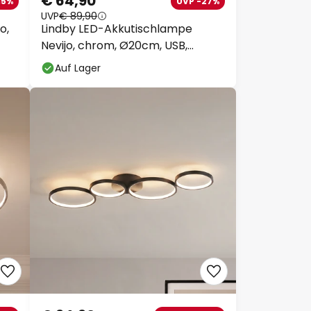
UVP
€ 89,90
,
Lindby LED-Akkutischlampe
Nevijo, chrom, Ø20cm, USB,
Dimmer
Auf Lager
€ 94,90
00
UVP -€ 55,00