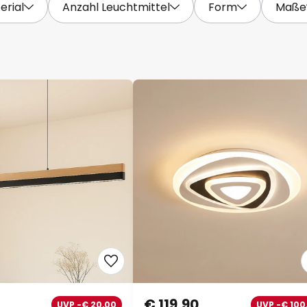
erial
Anzahl Leuchtmittel
Form
Maße
€ 119,90
UVP -€ 20,00
UVP -€ 100,