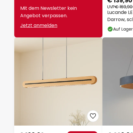
UVP
€ 169,90
Mit dem Newsletter kein
Lucande LE
Angebot verpassen.
Darrow, sc
Jetzt anmelden
dimmbar
Auf Lager
€ 169,90
€ 209,90
UVP -€ 50,00