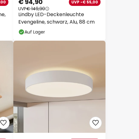
UVP
€ 149,90
e,
Lindby LED-Deckenleuchte
Evengeline, schwarz, Alu, 88 cm
Auf Lager
Schließen
tt
109
159