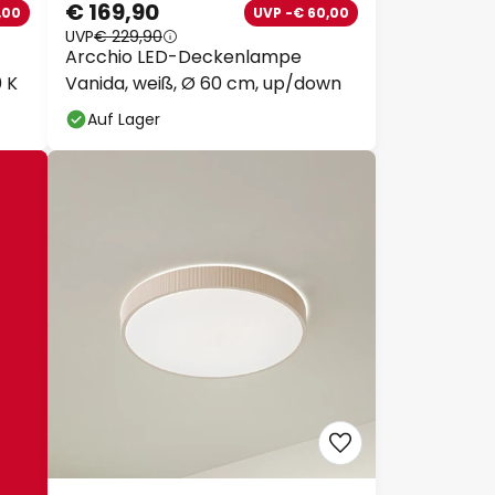
€ 169,90
00
UVP -€ 60,00
UVP
€ 229,90
Arcchio LED-Deckenlampe
 K
Vanida, weiß, Ø 60 cm, up/down
eren
Auf Lager