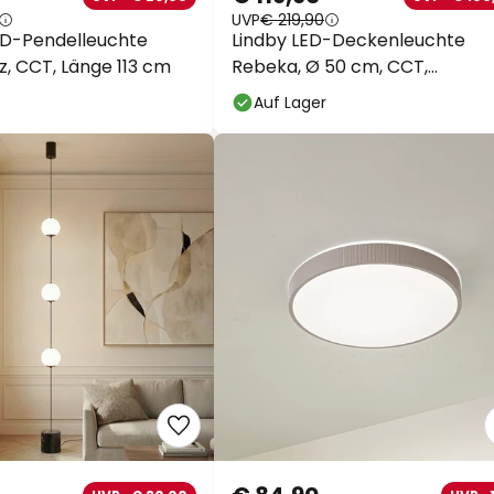
UVP
€ 219,90
D-Pendelleuchte
Lindby LED-Deckenleuchte
z, CCT, Länge 113 cm
Rebeka, Ø 50 cm, CCT,
Fernbedienung
Auf Lager
€ 84,90
UVP -€ 30,00
UVP -1