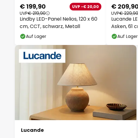
€ 199,90
€ 209,90
UVP -€ 20,00
UVP
€ 219,90
UVP
€ 229,90
Lindby LED-Panel Nelios, 120 x 60
Lucande L
cm, CCT, schwarz, Metall
Asken, 61 
Auf Lager
Auf Lager
Lucande
Exquisite Kollektionen für jedes Zuhause