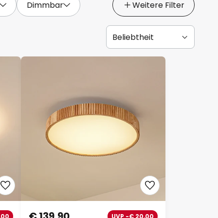
Dimmbar
Weitere Filter
€ 139,90
00
UVP -€ 20,00