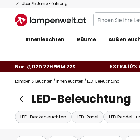
Zum
Über 25 Jahre Erfahrung
Inhalt
Finden
springen
Sie
Ihre
Innenleuchten
Räume
Außenleuch
Leuchte...
EXTRA 10% a
Nur
02D 22H 56M 20S
Lampen & Leuchten
Innenleuchten
LED-Beleuchtung
LED-Beleuchtung
LED-Deckenleuchten
LED-Panel
LED Pendel- 