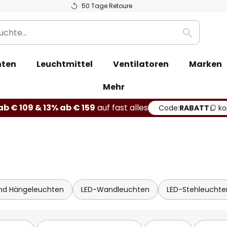
50 Tage Retoure
Suche
ten
Leuchtmittel
Ventilatoren
Marken
Mehr
b € 109 & 13% ab € 159
auf fast alles
Code:
RABATT
kop
und Hängeleuchten
LED-Wandleuchten
LED-Stehleuchte