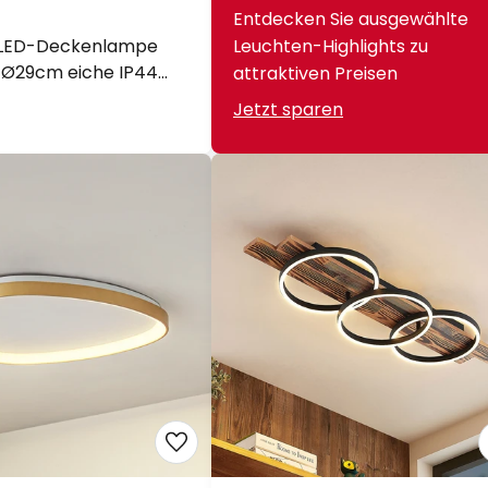
Entdecken Sie ausgewählte
LED-Deckenlampe
Leuchten-Highlights zu
e Ø29cm eiche IP44
attraktiven Preisen
Jetzt sparen