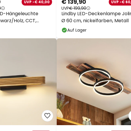
0
UVP
€ 199,90
ED-Hängeleuchte
Lindby LED-Deckenlampe Jolin
warz/Holz, CCT,
Ø 60 cm, nickelfarben, Metall
Auf Lager
Extra-Raba
10% Rabatt
ab € 
13% Rabatt
ab € 