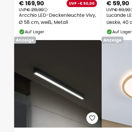
€ 169,90
€ 59,90
UVP -€ 50,00
UVP
€ 219,90
UVP
€ 69,90
Arcchio LED-Deckenleuchte Vivy,
Lucande L
Ø 58 cm, weiß, Metall
Lieske, 40 
Auf Lager
Auf Lager
Anzeige
Anzeige