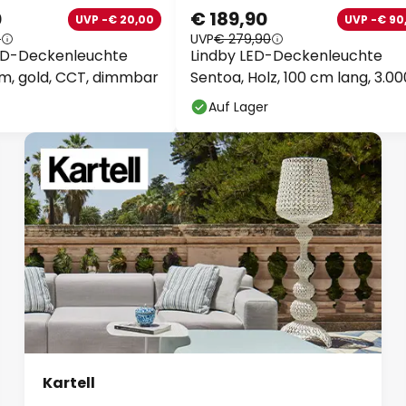
€ 189,90
UVP -€ 20,00
UVP -€ 90,
UVP
€ 279,90
ED-Deckenleuchte
Lindby LED-Deckenleuchte
cm, gold, CCT, dimmbar
Sentoa, Holz, 100 cm lang, 3.00
Auf Lager
Kartell
Neue Lieblingsstücke entdecken