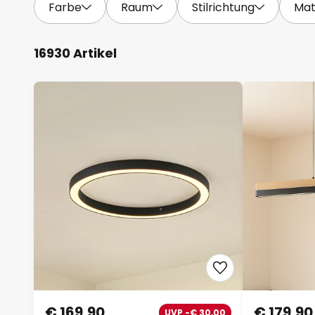
Farbe
Raum
Stilrichtung
Mat
16930 Artikel
€ 169,90
€ 179,90
UVP -€ 30,00