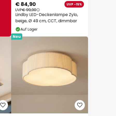
€ 84,90
UVP -15%
UVP
€ 99,90
Lindby LED-Deckenlampe Zylo,
beige, Ø 49 cm, CCT, dimmbar
Auf Lager
Neu