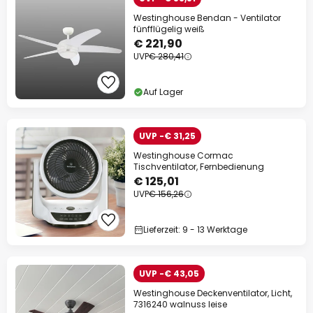
Westinghouse Bendan - Ventilator
fünfflügelig weiß
€ 221,90
UVP
€ 280,41
Auf Lager
UVP -€ 31,25
Westinghouse Cormac
Tischventilator, Fernbedienung
€ 125,01
UVP
€ 156,26
Lieferzeit: 9 - 13 Werktage
UVP -€ 43,05
Westinghouse Deckenventilator, Licht,
7316240 walnuss leise