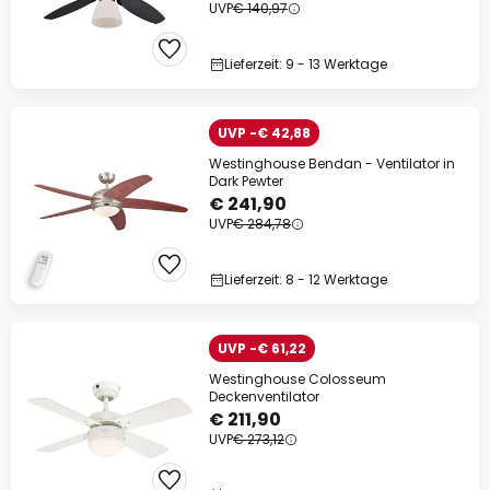
UVP
€ 140,97
Lieferzeit: 9 - 13 Werktage
UVP -€ 42,88
Westinghouse Bendan - Ventilator in
Dark Pewter
€ 241,90
UVP
€ 284,78
Lieferzeit: 8 - 12 Werktage
UVP -€ 61,22
Westinghouse Colosseum
Deckenventilator
€ 211,90
UVP
€ 273,12