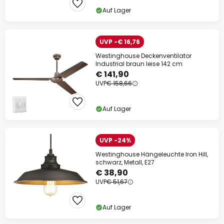
Auf Lager
UVP -€ 16,76
Westinghouse Deckenventilator
Industrial braun leise 142 cm
€ 141,90
UVP
€ 158,66
Auf Lager
UVP -24%
Westinghouse Hängeleuchte Iron Hill,
schwarz, Metall, E27
€ 38,90
UVP
€ 51,67
Auf Lager