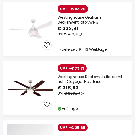
UVP -€ 83,20
Westinghouse Graham
Deckenventilator, weiß
€ 332,81
UVP
€ 416,01
Lieferzeit: 9 - 13 Werktage
UVP -€ 79,71
Westinghouse Deckenventilator mit
Licht Cayuga, Holz, leise
€ 318,83
UVP
€ 398,54
Auf Lager
UVP -€ 25,85