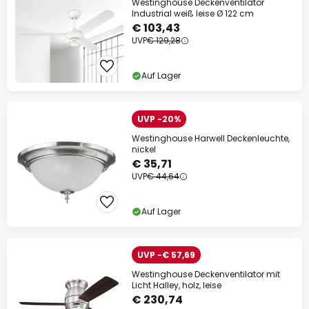
Westinghouse Deckenventilator
Industrial weiß leise Ø 122 cm
€ 103,43
UVP
€ 129,28
Auf Lager
UVP -20%
Westinghouse Harwell Deckenleuchte,
nickel
€ 35,71
UVP
€ 44,64
Auf Lager
UVP -€ 57,69
Westinghouse Deckenventilator mit
Licht Halley, holz, leise
€ 230,74