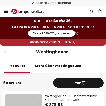
50 Tage Retoure
Zum
Inhalt
springen
he
Nur
01D 16H 16M 35S
EXTRA 10% ab € 109 & 13% ab € 159
auf fast alles
Code:
RABATT
kopieren
WOW Week:
Bis zu -70%
Westinghouse
Sch
Extra-Rabatt
Produkte
Mehr über Westinghouse
10% Rabatt
ab € 109
184 Artikel
Filter
13% Rabatt
ab € 159
auf fast alles*
Westinghouse LED-Deckenventilator
Carla, leise, 117 cm, weiß
Ihr Code:
RABATT
kopieren
€ 378,98