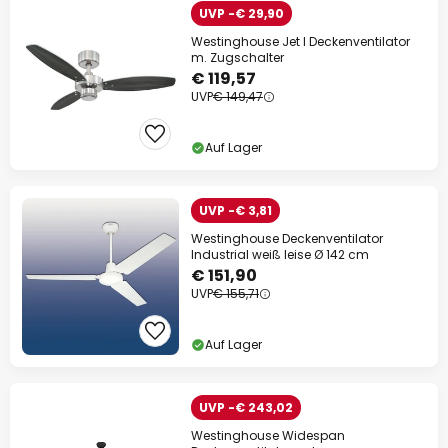
UVP -€ 29,90
Westinghouse Jet I Deckenventilator
m. Zugschalter
€ 119,57
UVP
€ 149,47
Auf Lager
UVP -€ 3,81
Westinghouse Deckenventilator
Industrial weiß leise Ø 142 cm
€ 151,90
UVP
€ 155,71
Auf Lager
UVP -€ 243,02
Westinghouse Widespan