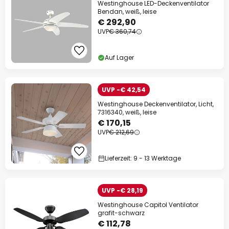
Westinghouse LED-Deckenventilator
Bendan, weiß, leise
€ 292,90
UVP
€ 360,74
Auf Lager
UVP -€ 42,54
Westinghouse Deckenventilator, Licht,
7316340, weiß, leise
€ 170,15
UVP
€ 212,69
Lieferzeit: 9 - 13 Werktage
UVP -€ 28,19
Westinghouse Capitol Ventilator
grafit-schwarz
€ 112,78