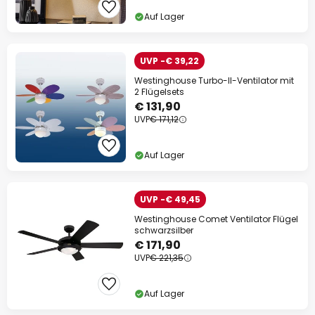
Auf Lager
UVP -€ 39,22
Westinghouse Turbo-II-Ventilator mit
2 Flügelsets
€ 131,90
UVP
€ 171,12
Auf Lager
UVP -€ 49,45
Westinghouse Comet Ventilator Flügel
schwarzsilber
€ 171,90
UVP
€ 221,35
Auf Lager