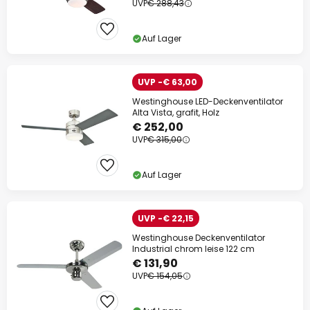
UVP
€ 288,43
Auf Lager
UVP -€ 63,00
Westinghouse LED-Deckenventilator
Alta Vista, grafit, Holz
€ 252,00
UVP
€ 315,00
Auf Lager
UVP -€ 22,15
Westinghouse Deckenventilator
Industrial chrom leise 122 cm
€ 131,90
UVP
€ 154,05