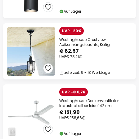
Auf Lager
UVP -20%
Westinghouse Crestview
Außenhängeleuchte, Käfig
€ 62,57
UVP
€ 78,21
Lieferzeit: 9 - 13 Werktage
UVP -€ 6,76
Westinghouse Deckenventilator
Industrial silber leise 142 cm
€ 151,90
UVP
€ 158,66
Auf Lager