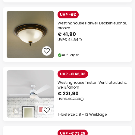
UVP -6%
Westinghouse Harwell Deckenleuchte,
bronze
€ 41,90
UVP
€ 44,64
Auf Lager
UVP -€ 66,08
Westinghouse Tristan Ventilator, Licht,
weiß/ahorn
€ 231,90
UVP
€ 297,98
Lieferzeit: 8 - 12 Werktage
UVP -€ 73,25