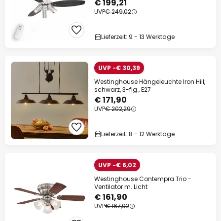
€ 199,21
UVP
€ 249,02
Lieferzeit: 9 - 13 Werktage
UVP -€ 30,39
Westinghouse Hängeleuchte Iron Hill,
schwarz, 3-flg., E27
€ 171,90
UVP
€ 202,29
Lieferzeit: 8 - 12 Werktage
UVP -€ 6,02
Westinghouse Contempra Trio -
Ventilator m. Licht
€ 161,90
UVP
€ 167,92