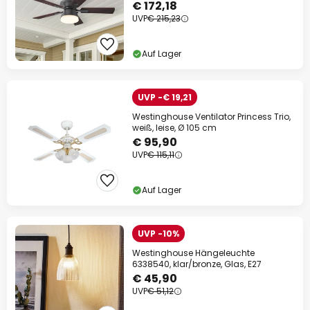
€ 172,18
UVP
€ 215,23
Auf Lager
UVP -€ 19,21
Westinghouse Ventilator Princess Trio,
weiß, leise, Ø 105 cm
€ 95,90
UVP
€ 115,11
Auf Lager
UVP -10%
Westinghouse Hängeleuchte
6338540, klar/bronze, Glas, E27
€ 45,90
UVP
€ 51,12