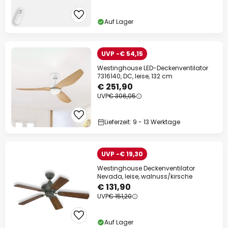
Auf Lager
UVP -€ 54,15
Westinghouse LED-Deckenventilator
7316140, DC, leise, 132 cm
€ 251,90
UVP
€ 306,05
Lieferzeit: 9 - 13 Werktage
UVP -€ 19,30
Westinghouse Deckenventilator
Nevada, leise, walnuss/kirsche
€ 131,90
UVP
€ 151,20
Auf Lager