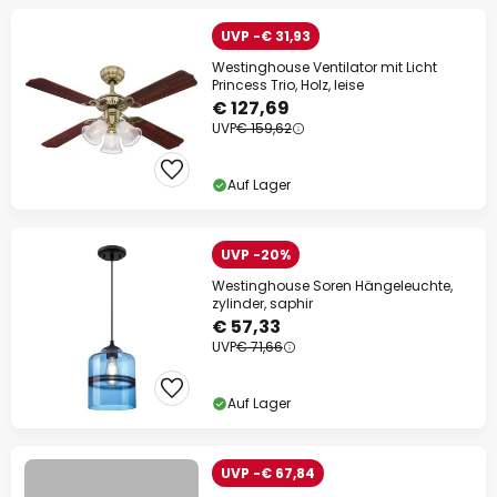
UVP -€ 31,93
Westinghouse Ventilator mit Licht
Princess Trio, Holz, leise
€ 127,69
UVP
€ 159,62
Auf Lager
UVP -20%
Westinghouse Soren Hängeleuchte,
zylinder, saphir
€ 57,33
UVP
€ 71,66
Auf Lager
UVP -€ 67,84