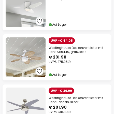
Jetzt einlösen
*Ausgenommene Hersteller
Auf Lager
UVP -€ 44,05
Westinghouse Deckenventilator mit
Licht 7316440, grau, leise
€ 231,90
UVP
€ 275,95
Auf Lager
UVP -€ 36,99
Westinghouse Deckenventilator mit
Licht Bendan, silber
€ 201,90
UVP
€ 238,89