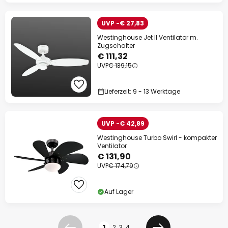
UVP -€ 27,83
Westinghouse Jet II Ventilator m.
Zugschalter
€ 111,32
UVP
€ 139,15
Lieferzeit: 9 - 13 Werktage
UVP -€ 42,89
Westinghouse Turbo Swirl - kompakter
Ventilator
€ 131,90
UVP
€ 174,79
Auf Lager
Seite
1
2
3
4