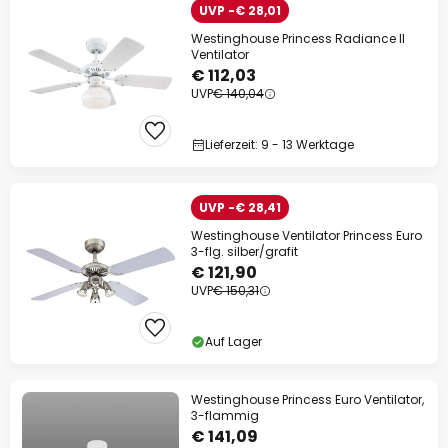
UVP -€ 28,01
Westinghouse Princess Radiance II
Ventilator
€ 112,03
UVP
€ 140,04
Lieferzeit: 9 - 13 Werktage
UVP -€ 28,41
Westinghouse Ventilator Princess Euro
3-flg. silber/grafit
€ 121,90
UVP
€ 150,31
Auf Lager
Westinghouse Princess Euro Ventilator,
3-flammig
€ 141,09