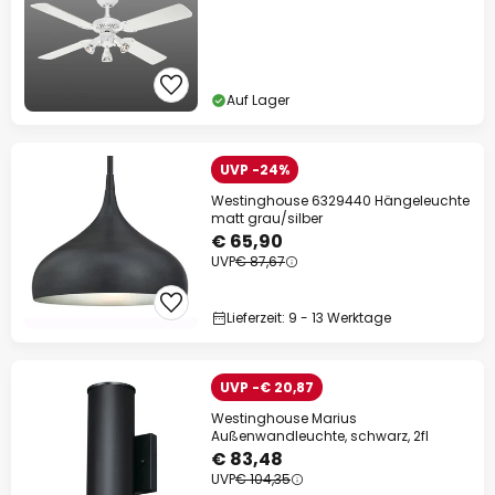
Auf Lager
UVP -24%
Westinghouse 6329440 Hängeleuchte
matt grau/silber
€ 65,90
UVP
€ 87,67
Lieferzeit: 9 - 13 Werktage
UVP -€ 20,87
Westinghouse Marius
Außenwandleuchte, schwarz, 2fl
€ 83,48
UVP
€ 104,35