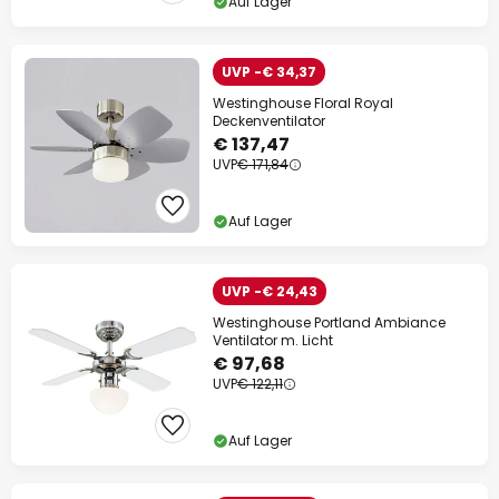
Auf Lager
UVP -€ 34,37
Westinghouse Floral Royal
Deckenventilator
€ 137,47
UVP
€ 171,84
Auf Lager
UVP -€ 24,43
Westinghouse Portland Ambiance
Ventilator m. Licht
€ 97,68
UVP
€ 122,11
Auf Lager