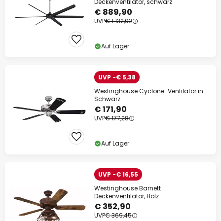
Deckenventilator, schwarz
€ 889,90
UVP
€ 1.132,92
Auf Lager
UVP -€ 5,38
Westinghouse Cyclone-Ventilator in
Schwarz
€ 171,90
UVP
€ 177,28
Auf Lager
UVP -€ 16,55
Westinghouse Barnett
Deckenventilator, Holz
€ 352,90
UVP
€ 369,45