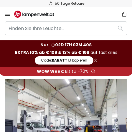
50 Tage Retoure
Zum
Inhalt
Finden
springen
he
Such
Sie
Ihre
Nur
02D 17H 03M 39S
Leuchte...
EXTRA 10% ab € 109 & 13% ab € 159
auf fast alles
Code:
RABATT
kopieren
WOW Week:
Bis zu -70%