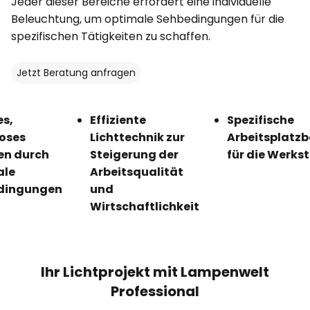
Jeder dieser Bereiche erfordert eine individuelle
Beleuchtung, um optimale Sehbedingungen für die
spezifischen Tätigkeiten zu schaffen.
Jetzt Beratung anfragen
es,
Effiziente
Spezifische
loses
Lichttechnik zur
Arbeitsplatz
en durch
Steigerung der
für die Werks
ale
Arbeitsqualität
dingungen
und
Wirtschaftlichkeit
Ihr Lichtprojekt mit Lampenwelt
Professional