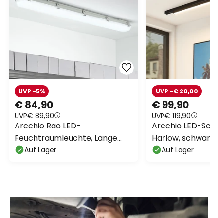
UVP -5%
UVP -€ 20,00
€ 84,90
€ 99,90
UVP
€ 89,90
UVP
€ 119,90
Arcchio Rao LED-
Arcchio LED-Sch
Feuchtraumleuchte, Länge
Harlow, schwarz, 
121,5 cm
3.000K
Auf Lager
Auf Lager