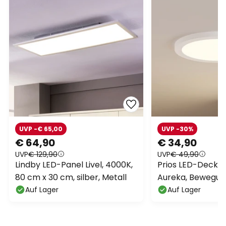
UVP -€ 65,00
UVP -30%
€ 64,90
€ 34,90
UVP
€ 129,90
UVP
€ 49,90
Lindby LED-Panel Livel, 4000K,
Prios LED-Deck
80 cm x 30 cm, silber, Metall
Aureka, Bewegun
33 cm, weiß
Auf Lager
Auf Lager