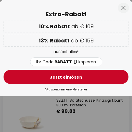
50 Tage Retoure
Zum
Sch
Extra-Rabatt
Inhalt
springen
he
10% Rabatt
ab € 109
EXTRA 10% ab € 109 & 13% ab € 159
auf fast alles
13% Rabatt
ab € 159
Code:
RABATT
kopieren
auf fast alles*
WOW Week:
Bis zu -70%
Ihr Code:
RABATT
kopieren
Tabletts & Schalen
Jetzt einlösen
37 Artikel
Filter
*Ausgenommene Hersteller
SELETTI Salatschüssel Kintsugi 1, bunt,
300 ml, Porzellan
€ 99,82