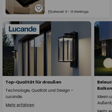
Lieferzeit: 9 - 13 Werktage
Top-Qualität für draußen
Beleuc
Balko
Technologie, Qualität und Design –
Lucande.
Ideen u
Außenb
Mehr erfahren
Mehr e