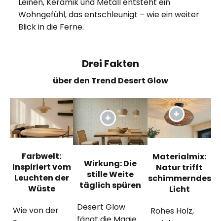
Leinen, Keramik und Metall entsteht ein
Wohngefühl, das entschleunigt – wie ein weiter
Blick in die Ferne.
Drei Fakten
über den Trend Desert Glow
Farbwelt:
Materialmix:
Wirkung: Die
Inspiriert vom
Natur trifft
stille Weite
Leuchten der
schimmerndes
täglich spüren
Wüste
Licht
Desert Glow
Wie von der
Rohes Holz,
fängt die Magie