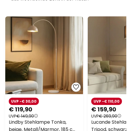
UVP -€ 30,00
UVP -€ 110,00
€ 119,90
€ 159,90
UVP
€ 149,90
UVP
€ 269,90
Lindby Stehlampe Tonka,
Lucande Stehlam
beige, Metall/Marmor, 185 cm,
Tripod, schwarz, 