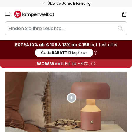
50 Tage Retoure
Zum
Inhalt
Finden
springen
he
Such
Sie
Ihre
EXTRA 10% ab € 109 & 13% ab € 159
auf fast alles
Leuchte...
Code:
RABATT
kopieren
WOW Week:
Bis zu -70%