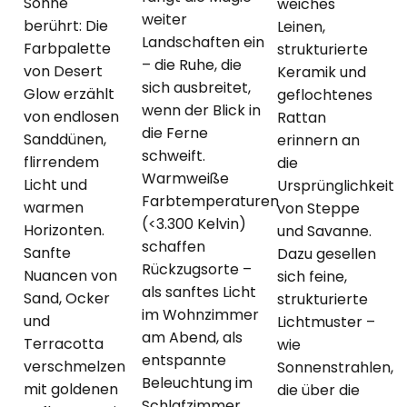
Sonne
weiches
weiter
berührt: Die
Leinen,
Landschaften ein
Farbpalette
strukturierte
– die Ruhe, die
von Desert
Keramik und
sich ausbreitet,
Glow erzählt
geflochtenes
wenn der Blick in
von endlosen
Rattan
die Ferne
Sanddünen,
erinnern an
schweift.
flirrendem
die
Warmweiße
Licht und
Ursprünglichkeit
Farbtemperaturen
warmen
von Steppe
(<3.300 Kelvin)
Horizonten.
und Savanne.
schaffen
Sanfte
Dazu gesellen
Rückzugsorte –
Nuancen von
sich feine,
als sanftes Licht
Sand, Ocker
strukturierte
im Wohnzimmer
und
Lichtmuster –
am Abend, als
Terracotta
wie
entspannte
verschmelzen
Sonnenstrahlen,
Beleuchtung im
mit goldenen
die über die
Schlafzimmer