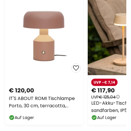
UVP -€ 7,14
€ 120,00
€ 117,90
UVP
€ 125,04
IT'S ABOUT ROMI Tischlampe
LED-Akku-Tischl
Porto, 30 cm, terracotta,
sandfarben, IP54
Metall
CCT, RGB
Auf Lager
Auf Lager