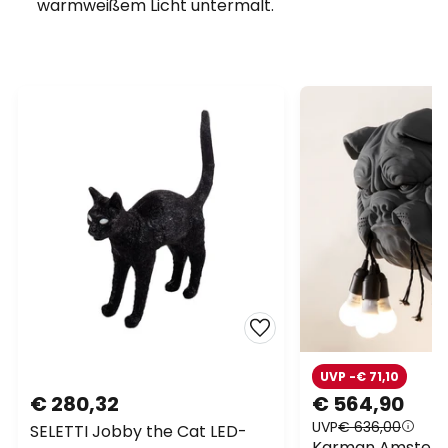
warmweißem Licht untermalt.
UVP -€ 71,10
€ 280,32
€ 564,90
UVP
€ 636,00
SELETTI Jobby the Cat LED-
Karman Amster