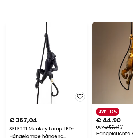
UVP -19%
€ 367,04
€ 44,90
UVP
€ 55,41
SELETTI Monkey Lamp LED-
Hängeleuchte Ex
Hängelampe hängend