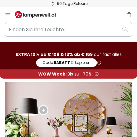
50 Tage Retoure
Zum
Inhalt
Finden
springen
he
Such
Sie
Ihre
Leuchte...
EXTRA 10% ab € 109 & 13% ab € 159
auf fast alles
Code:
RABATT
kopieren
WOW Week:
Bis zu -70%