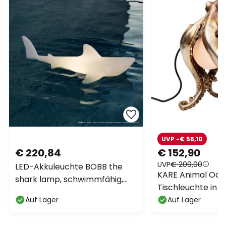
UVP -€ 56,10
€ 220,84
€ 152,90
UVP
€ 209,00
LED-Akkuleuchte BOBB the
KARE Animal Oct
shark lamp, schwimmfähig,
Tischleuchte in G
RGBW
Auf Lager
Auf Lager