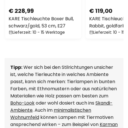
€ 228,99
€ 119,00
KARE Tischleuchte Boxer Bull,
KARE Tischleuch
schwarz/gold, 53 cm, E27
Rabbit, goldfarbe
Lieferzeit: 10 - 15 Werktage
Lieferzeit: 10 - 1
hoch, E27
Tipp:
Wer sich bei den Stilrichtungen unsicher
ist, welche Tierleuchte in welches Ambiente
passt, kann sich merken: Tierlampen in bunten
Farben, mit Ethnomustern oder aus natürlichen
Materialien wie Holz passen am besten zum
Boho-Look
oder wohl dosiert auch ins
Skandi-
Ambiente
. Auch im
minimalistischen
Wohnumfeld
können Lampen mit Tiermotiven
ansprechend wirken – zum Beispiel von
Karman