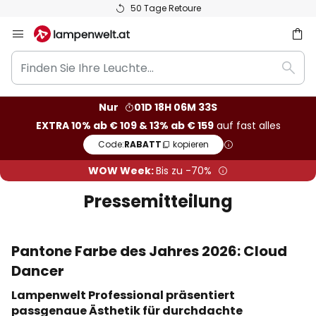
50 Tage Retoure
Zum
Inhalt
Finden
springen
he
Such
Sie
Ihre
Nur
01D 18H 06M 32S
Leuchte...
EXTRA 10% ab € 109 & 13% ab € 159
auf fast alles
Code:
RABATT
kopieren
WOW Week:
Bis zu -70%
Pressemitteilung
Pantone Farbe des Jahres 2026: Cloud
Dancer
Lampenwelt Professional präsentiert
passgenaue Ästhetik für durchdachte