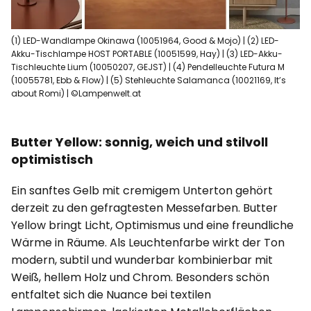
(1) LED-Wandlampe Okinawa (10051964, Good & Mojo) | (2) LED-
Akku-Tischlampe HOST PORTABLE (10051599, Hay) | (3) LED-Akku-
Tischleuchte Lium (10050207, GEJST) | (4) Pendelleuchte Futura M
(10055781, Ebb & Flow) | (5) Stehleuchte Salamanca (10021169, It’s
about Romi) | ©Lampenwelt.at
Butter Yellow: sonnig, weich und stilvoll
optimistisch
Ein sanftes Gelb mit cremigem Unterton gehört
derzeit zu den gefragtesten Messefarben. Butter
Yellow bringt Licht, Optimismus und eine freundliche
Wärme in Räume. Als Leuchtenfarbe wirkt der Ton
modern, subtil und wunderbar kombinierbar mit
Weiß, hellem Holz und Chrom. Besonders schön
entfaltet sich die Nuance bei textilen