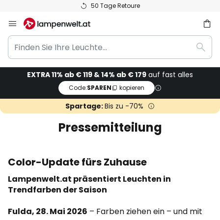
50 Tage Retoure
Zum
Inhalt
Finden
springen
he
Such
Sie
Ihre
EXTRA 11% ab € 119 & 14% ab € 179
auf fast alles
Leuchte...
Code:
SPAREN
kopieren
Spartage:
Bis zu -70%
Pressemitteilung
Color-Update fürs Zuhause
Lampenwelt.at präsentiert Leuchten in
Trendfarben der Saison
Fulda, 28. Mai 2026
– Farben ziehen ein – und mit