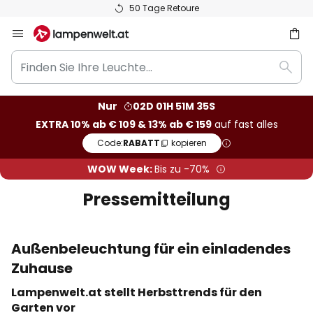
50 Tage Retoure
Zum
Inhalt
Finden
springen
he
Such
Sie
Ihre
Nur
02D 01H 51M 34S
Leuchte...
EXTRA 10% ab € 109 & 13% ab € 159
auf fast alles
Code:
RABATT
kopieren
WOW Week:
Bis zu -70%
Pressemitteilung
Außenbeleuchtung für ein einladendes
Zuhause
Lampenwelt.at stellt Herbsttrends für den
Garten vor