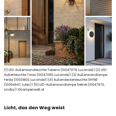
(1) LED-Außenwandleuchte Tabena (10047079, Lucande) | (2) LED-
Außenleuchte Toras (10047083, Lucande) | (3) Außenwandlampe
Ferda (10031803, Lucande) | (4) Außendeckenleuchte SHYNE
(10054647, Lutec) | (5) LED-Außenwandlampe Selinel (10047670,
Lindby) | ©Lampenwelt.at
Licht, das den Weg weist