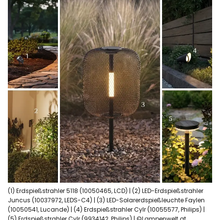
(1) Erdspießstrahler 5118 (10050465, LCD) | (2) LED-Erdspießstrahler
Juncus (10037972, LEDS-C4) | (3) LED-Solarerdspießleuchte Faylen
(10050541, Lucande) | (4) Erdspießstrahler Cylr (10055577, Philips) |
(5) Erdspießstrahler Cylr (9934142, Philips) | ©Lampenwelt.at