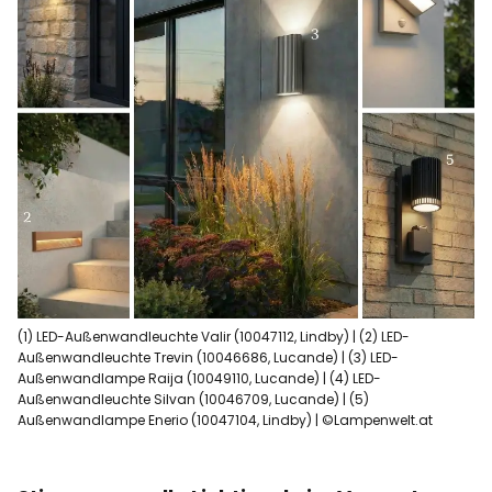
(1) LED-Außenwandleuchte Valir (10047112, Lindby) | (2) LED-
Außenwandleuchte Trevin (10046686, Lucande) | (3) LED-
Außenwandlampe Raija (10049110, Lucande) | (4) LED-
Außenwandleuchte Silvan (10046709, Lucande) | (5)
Außenwandlampe Enerio (10047104, Lindby) | ©Lampenwelt.at