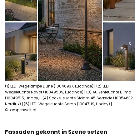
(1) LED-Wegelampe Elune (10046937, Lucande) | (2) LED-
Wegeleuchte Navor (10049509, Lucande) | (3) Außenleuchte Bilma
(10049515, Lindby) | (4) Sockelleuchte Sidara 45 Seaside (10054632,
Nordlux) | (5) LED-Wegeleuchte Soran (10047119, Lindby) |
©Lampenwelt.at
Fassaden gekonnt in Szene setzen