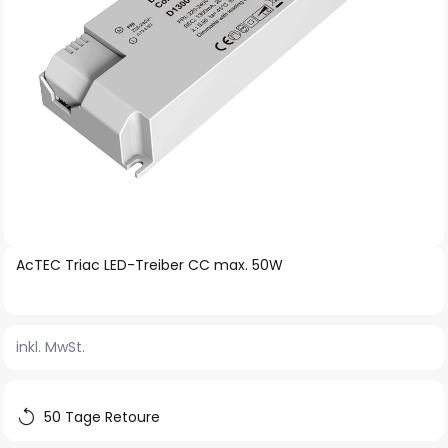
Zum
AcTEC Triac LED-Treiber CC max. 50W
Anfang
der
Bildgalerie
inkl. MwSt.
springen
50 Tage Retoure