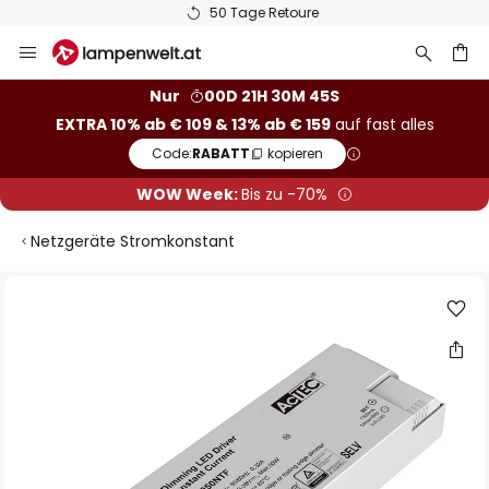
50 Tage Retoure
Zum
Inhalt
springen
he
Nur
00D 21H 30M 44S
EXTRA 10% ab € 109 & 13% ab € 159
auf fast alles
Code:
RABATT
kopieren
WOW Week:
Bis zu -70%
Netzgeräte Stromkonstant
Zum
Ende
der
Bildgalerie
springen