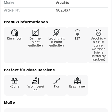
Marke:
Arcchio
Artikel Nr.:
9626167
Produktinformationen
Dimmbar
Dimmer
Leuchtmitt
E27
Arcchio –
nicht
el nicht
bis zu 5
enthalten
enthalten
Jahre
Garantie
(siehe
Herstellera
ngaben)
Perfekt für diese Bereiche
Küche
Wohnberei
Flur
Esszimmer
ch
Maße