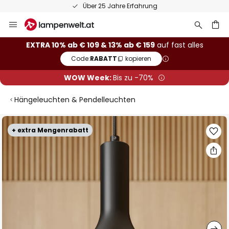
Über 25 Jahre Erfahrung
Zum
Inhalt
springen
he
EXTRA 10% ab € 109 & 13% ab € 159
auf fast alles
Code:
RABATT
kopieren
WOW Week:
Bis zu -70%
Hängeleuchten & Pendelleuchten
Zum
+ extra Mengenrabatt
Ende
der
Bildgalerie
springen