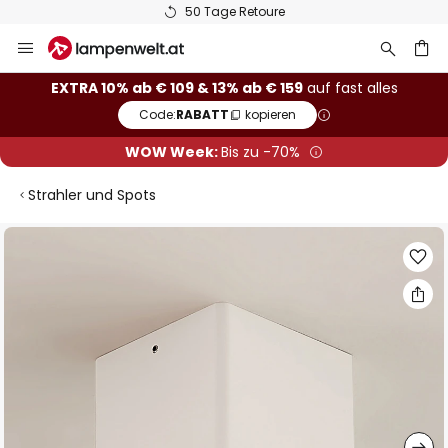
50 Tage Retoure
Zum
Inhalt
springen
he
EXTRA 10% ab € 109 & 13% ab € 159
auf fast alles
Code:
RABATT
kopieren
WOW Week:
Bis zu -70%
Strahler und Spots
Zum
Ende
der
Bildgalerie
springen