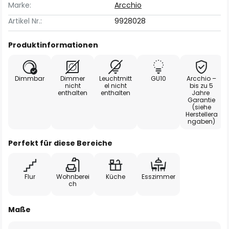
Marke:
Arcchio
Artikel Nr.:
9928028
Produktinformationen
Dimmbar
Dimmer
Leuchtmitt
GU10
Arcchio –
nicht
el nicht
bis zu 5
enthalten
enthalten
Jahre
Garantie
(siehe
Herstellera
ngaben)
Perfekt für diese Bereiche
Flur
Wohnberei
Küche
Esszimmer
ch
Maße