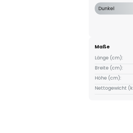
lt die Wahl auf Vinca, dann
Dunkel
er für eine gute Ausleuchtung
Arbeitszimmer oder den
t.
Maße
Länge (cm):
Breite (cm):
Höhe (cm):
Nettogewicht (k