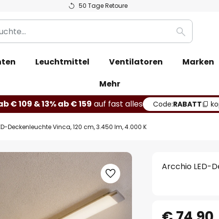
50 Tage Retoure
Suche
hten
Leuchtmittel
Ventilatoren
Marken
Mehr
b € 109 & 13% ab € 159
auf fast alles
Code:
RABATT
ko
ED-Deckenleuchte Vinca, 120 cm, 3.450 lm, 4.000 K
Arcchio LED-De
€ 74,90