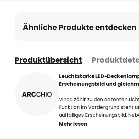
Anfang
der
Bildgalerie
Ähnliche Produkte entdecken
springen
Produktübersicht
Produktdeta
Leuchtstarke LED-Deckenlamp
Erscheinungsbild und gleichm
Vinca zählt zu den dezenten Lich
Funktion im Vordergrund steht un
auffälliges Erscheinungsbild. Ne
es möglich macht, dass das Licht
Mehr lesen
besteht die LED-Deckenlampe au
Aluminiumgehäuse, das den Diffus