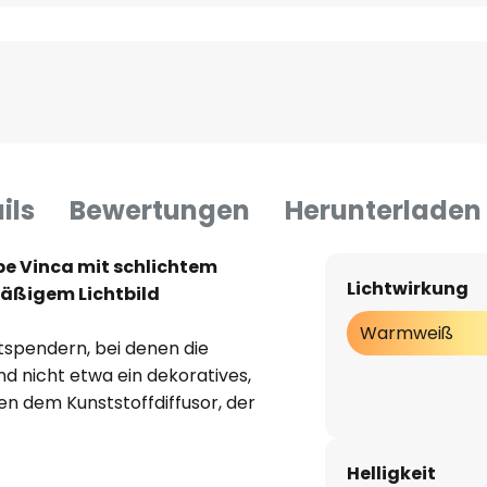
ils
Bewertungen
Herunterladen
e Vinca mit schlichtem
Lichtwirkung
äßigem Lichtbild
Warmweiß
tspendern, bei denen die
d nicht etwa ein dekoratives,
ben dem Kunststoffdiffusor, der
 weich in den Raum scheint,
s einem lackierten
Helligkeit
or und die hellen,