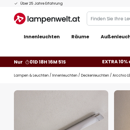
Zum
Über 25 Jahre Erfahrung
Inhalt
Finden
springen
Sie
Ihre
Innenleuchten
Räume
Außenleuc
Leuchte...
EXTRA 10% a
Nur
01D 18H 16M 50S
Lampen & Leuchten
Innenleuchten
Deckenleuchten
Arcchio L
Zum
Ende
der
Bildgalerie
springen