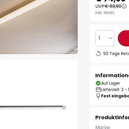
UVP
€ 89,90
inkl. MwSt.
1
50 Tage Ret
Information
Auf Lager
Lieferzeit: 2 
Fest eingeb
Produktinf
Marke: