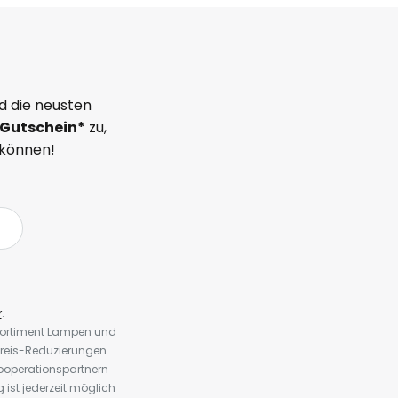
d die neusten
Gutschein*
zu,
 können!
r
.
 Sortiment Lampen und
preis-Reduzierungen
ooperationspartnern
st jederzeit möglich