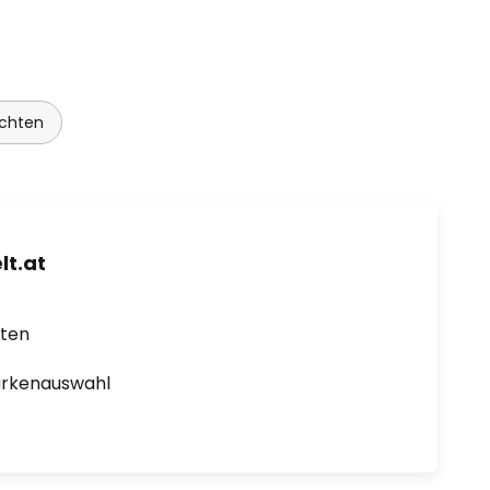
uchten
t.at
rten
arkenauswahl