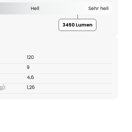
Hell
Sehr hell
3450 Lumen
120
9
4,6
g):
1,26