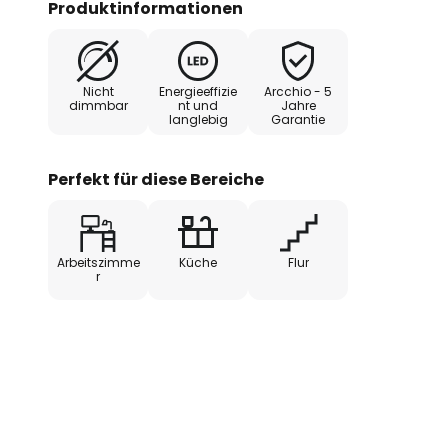
Produktinformationen
energieeffizienten LEDs fasst. Fäl
erhält man einen Lichtspender, d
sorgt und daher bestens in ein 
Nicht
Energieeffizie
Arcchio - 5
Arbeitsbereich in der Küche pass
dimmbar
nt und
Jahre
langlebig
Garantie
Perfekt für diese Bereiche
Arbeitszimme
Küche
Flur
r