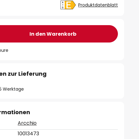
Produktdatenblatt
In den Warenkorb
oure
en zur Lieferung
- 5 Werktage
ormationen
Arcchio
10013473