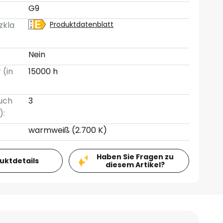
G9
zkla
Produktdatenblatt
Nein
 (in
15000 h
uch
3
):
warmweiß (2.700 K)
Haben Sie Fragen zu
duktdetails
diesem Artikel?