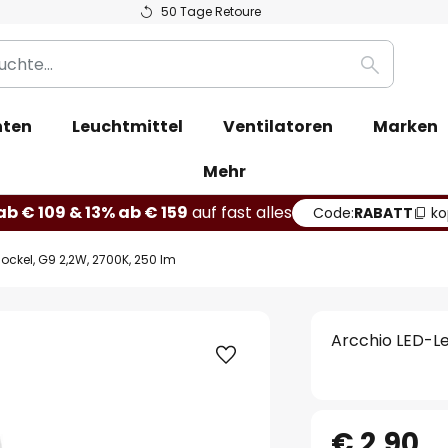
50 Tage Retoure
Suche
hten
Leuchtmittel
Ventilatoren
Marken
Mehr
b € 109 & 13% ab € 159
auf fast alles
Code:
RABATT
ko
sockel, G9 2,2W, 2700K, 250 lm
Arcchio LED-Le
€ 2,90