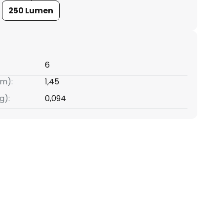
250 Lumen
6
m):
1,45
g):
0,094