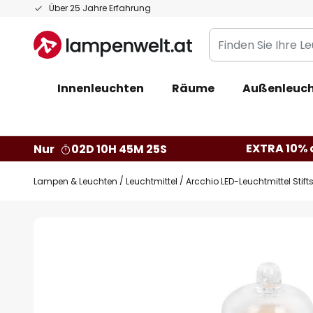
Zum
Über 25 Jahre Erfahrung
Inhalt
Finden
springen
Sie
Ihre
Innenleuchten
Räume
Außenleuc
Leuchte...
EXTRA 10% a
Nur
02D 10H 45M 24S
Lampen & Leuchten
Leuchtmittel
Arcchio LED-Leuchtmittel Stift
Zum
Ende
der
Bildgalerie
springen