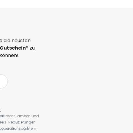
d die neusten
Gutschein*
zu,
 können!
r
.
 Sortiment Lampen und
preis-Reduzierungen
ooperationspartnern