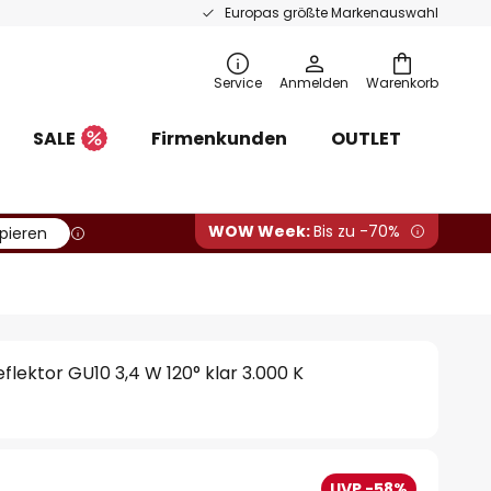
Europas größte Markenauswahl
Service
Anmelden
Warenkorb
SALE
Firmenkunden
OUTLET
WOW Week:
Bis zu -70%
pieren
flektor GU10 3,4 W 120° klar 3.000 K
UVP -58%