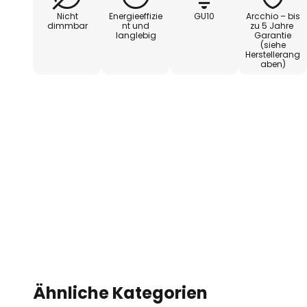
Nicht
Energieeffizie
GU10
Arcchio – bis
dimmbar
nt und
zu 5 Jahre
langlebig
Garantie
(siehe
Herstellerang
aben)
Ähnliche Kategorien