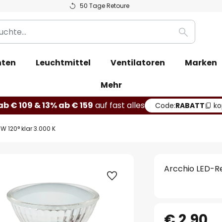
50 Tage Retoure
Suche
hten
Leuchtmittel
Ventilatoren
Marken
Mehr
b € 109 & 13% ab € 159
auf fast alles
Code:
RABATT
ko
 W 120° klar 3.000 K
Arcchio LED-Re
€ 2,90