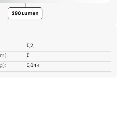
290 Lumen
5,2
m):
5
g):
0,044