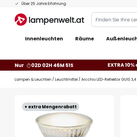
Zum
Über 25 Jahre Erfahrung
Inhalt
Finden
springen
Sie
Ihre
Innenleuchten
Räume
Außenleuc
Leuchte...
EXTRA 10% a
Nur
02D 02H 46M 50S
Lampen & Leuchten
Leuchtmittel
Arcchio LED-Reflektor GU10 3,4
Zum
Ende
+ extra Mengenrabatt
der
Bildgalerie
springen