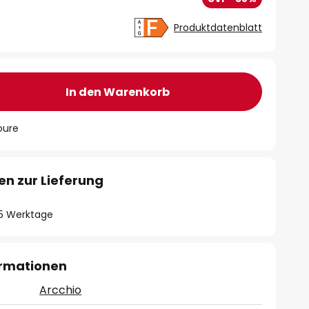
Produktdatenblatt
In den Warenkorb
oure
en zur Lieferung
- 5 Werktage
ormationen
Arcchio