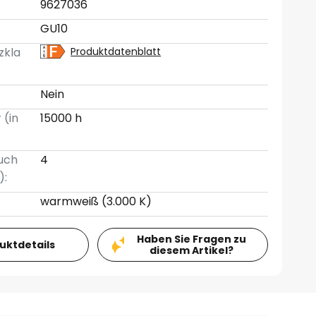
9627036
GU10
zkla
Produktdatenblatt
Nein
 (in
15000 h
uch
4
):
warmweiß (3.000 K)
Haben Sie Fragen zu
duktdetails
diesem Artikel?