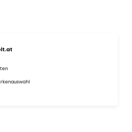
t.at
rten
arkenauswahl