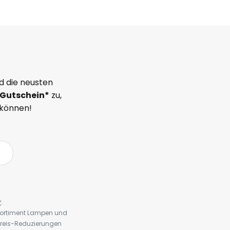
d die neusten
Gutschein*
zu,
 können!
r
.
 Sortiment Lampen und
preis-Reduzierungen