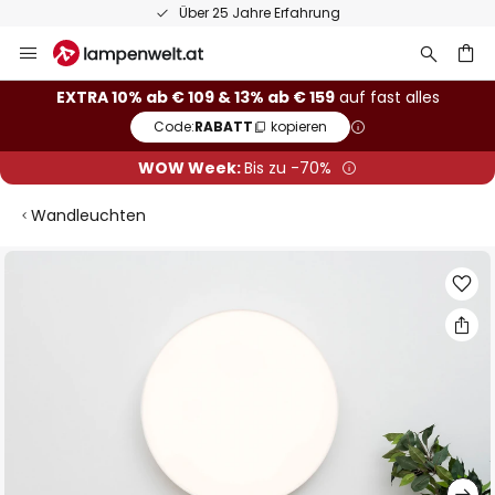
Über 25 Jahre Erfahrung
Zum
Inhalt
springen
he
EXTRA 10% ab € 109 & 13% ab € 159
auf fast alles
Code:
RABATT
kopieren
WOW Week:
Bis zu -70%
Wandleuchten
Zum
Ende
der
Bildgalerie
springen