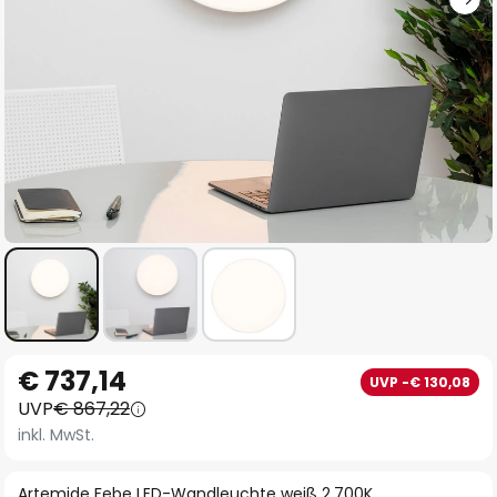
Zum
€ 737,14
UVP -€ 130,08
Anfang
UVP
€ 867,22
der
inkl. MwSt.
Bildgalerie
springen
Artemide Febe LED-Wandleuchte weiß 2.700K