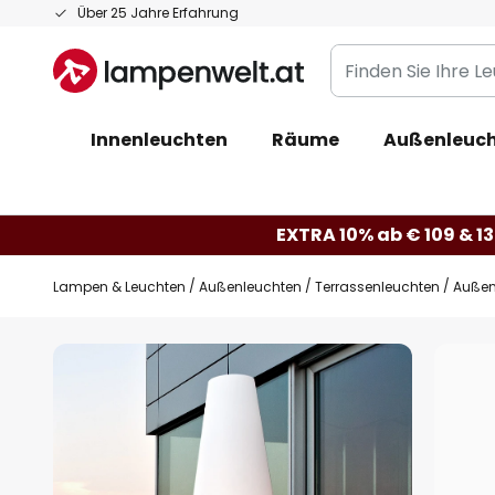
Zum
Über 25 Jahre Erfahrung
Inhalt
Finden
springen
Sie
Ihre
Innenleuchten
Räume
Außenleuc
Leuchte...
EXTRA 10% ab € 109 & 13
Lampen & Leuchten
Außenleuchten
Terrassenleuchten
Außen
Zum
Ende
der
Bildgalerie
springen