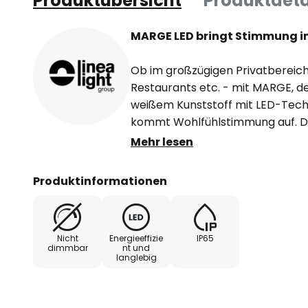
Produktübersicht
Produktdeta
MARGE LED bringt Stimmung i
Ob im großzügigen Privatbereich
Restaurants etc. - mit MARGE, d
weißem Kunststoff mit LED-Tec
kommt Wohlfühlstimmung auf. Di
Durchmesser von 75 cm und eine
Mehr lesen
dadurch sehr imposant. Auf ene
umweltverträgliche Weise bele
Produktinformationen
LED-Technik den Außenbereich i
Hinweis: Zum Betrieb der Außen
Nicht
Energieeffizie
IP65
ein Treiber benötigt. Er ist nich
dimmbar
nt und
langlebig
erhältlich unter Zubehör 604223