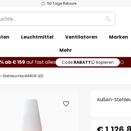
50 Tage Retoure
Suche
hten
Leuchtmittel
Ventilatoren
Marken
Mehr
% ab € 159
auf fast alles
Code:
RABATT
kopieren
-Stehleuchte MARGE LED
Außen-Stehle
€ 1.126,