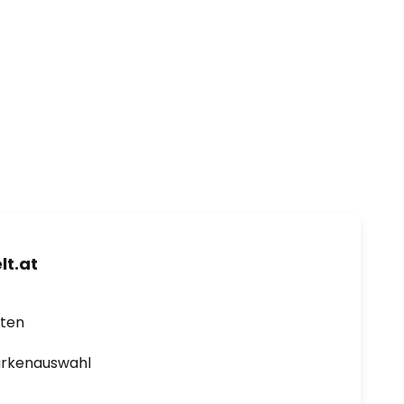
t.at
rten
arkenauswahl