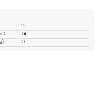
191
m):
75
g):
23