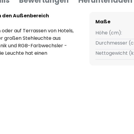
ils
Bewertungen
Herunterladen
n den Außenbereich
Maße
 oder auf Terrassen von Hotels,
Höhe (cm):
er großen Stehleuchte aus
Durchmesser (c
hnik und RGB-Farbwechsler -
e Leuchte hat einen
Nettogewicht (k
 Höhe von 191 cm und wirkt
rgiesparende und
uchtet MARGE mit modernster
n den verschiedensten Farben.
dekorationsleuchte Marge wird
t im Lieferumfang enthalten -
5.