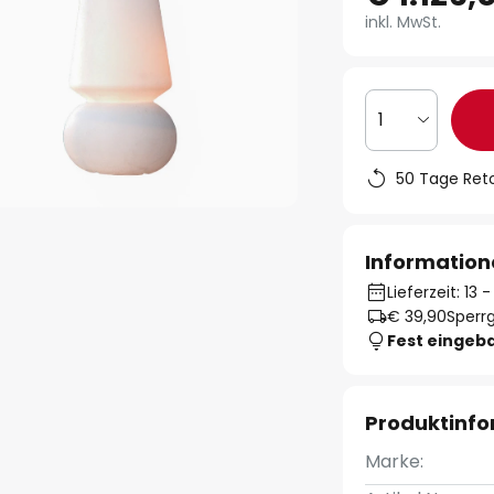
inkl. MwSt.
1
50 Tage Ret
Information
Lieferzeit: 13
€ 39,90
Sperr
Fest eingeb
Produktinf
Marke: