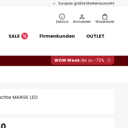
Europas größte Markenauswahl
Service
Anmelden
Warenkorb
SALE
Firmenkunden
OUTLET
WOW Week:
Bis zu -70%
uchte MARGE LED
80