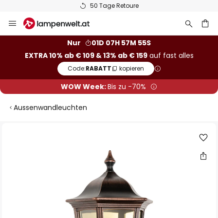
50 Tage Retoure
Zum
Inhalt
springen
he
Nur
01D 07H 57M 55S
EXTRA 10% ab € 109 & 13% ab € 159
auf fast alles
Code:
RABATT
kopieren
WOW Week:
Bis zu -70%
Aussenwandleuchten
Zum
Ende
der
Bildgalerie
springen