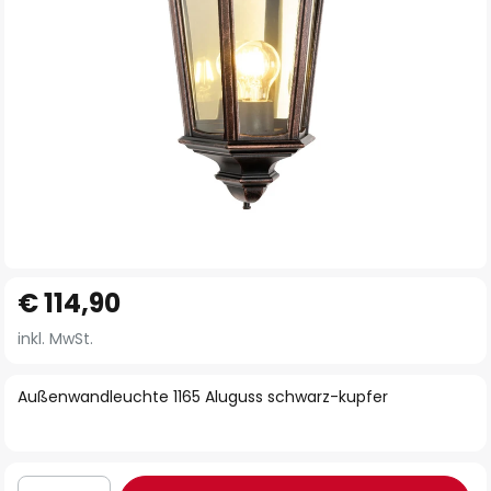
Zum
€ 114,90
Anfang
der
inkl. MwSt.
Bildgalerie
springen
Außenwandleuchte 1165 Aluguss schwarz-kupfer