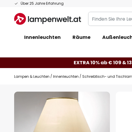
Zum
Über 25 Jahre Erfahrung
Inhalt
Finden
springen
Sie
Ihre
Innenleuchten
Räume
Außenleuc
Leuchte...
EXTRA 10% ab € 109 & 13
Lampen & Leuchten
Innenleuchten
Schreibtisch- und Tischla
Zum
Ende
der
Bildgalerie
springen