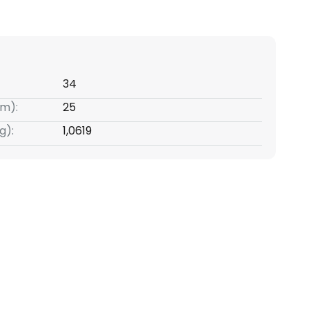
34
m):
25
g):
1,0619