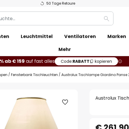
50 Tage Retoure
Suche
hten
Leuchtmittel
Ventilatoren
Marken
Mehr
% ab € 159
auf fast alles
Code:
RABATT
kopieren
mpen
Fensterbank Tischleuchten
Austrolux Tischlampe Giardino Panse 
Austrolux Tis
€ 261,9