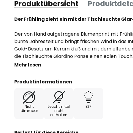
Produktübersicht
Produktdeta
Der Frühling zieht ein mit der Tischleuchte Gia
Der von Hand aufgetragene Blumenprint mit Frühli
bunte Jahreszeit und bringt frischen Wind in das In
Gold-Besatz am Keramikfuß und mit dem elfenbein
die Tischleuchte Giardino Panse einen edlen Touch
Mehr lesen
Die klassische Kegelform des Leuchtenschirm, der 
vergoldet ist, untermauert den klassischen Gesam
Produktinformationen
Sockel ist aus hochwertiger Keramik gefertigt und
Assoziationen an Amphoren aus.
Nicht
Leuchtmittel
E27
Beleuchtet wie auch unbeleuchtet ist die Tischleuc
dimmbar
nicht
enthalten
und dekoratives Lichtobjekt für Wohnräume im klass
Perfekt für diese Bereiche