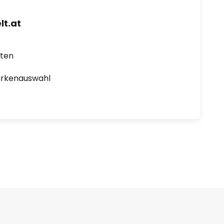
t.at
rten
arkenauswahl