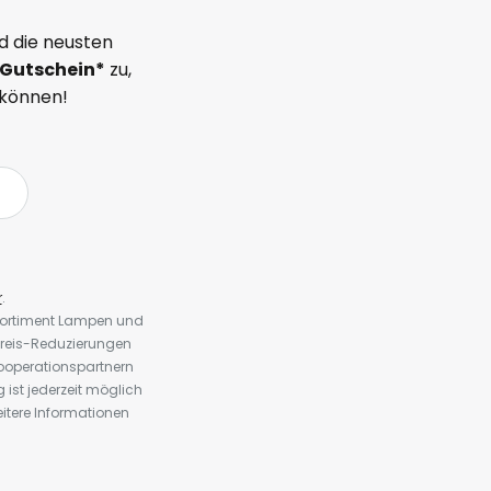
d die neusten
Gutschein*
zu,
 können!
r
.
 Sortiment Lampen und
preis-Reduzierungen
ooperationspartnern
st jederzeit möglich
eitere Informationen