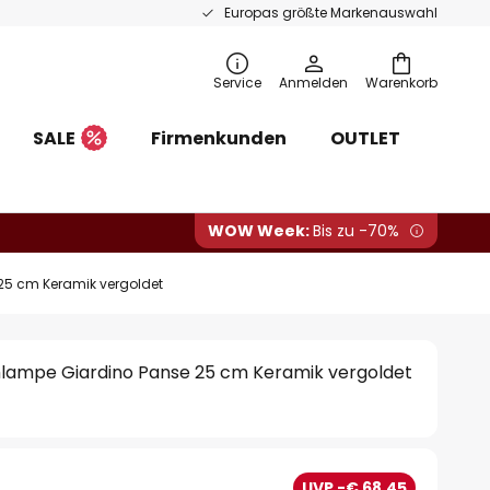
Europas größte Markenauswahl
Service
Anmelden
Warenkorb
SALE
Firmenkunden
OUTLET
WOW Week:
Bis zu -70%
25 cm Keramik vergoldet
chlampe Giardino Panse 25 cm Keramik vergoldet
0
UVP -€ 68,45