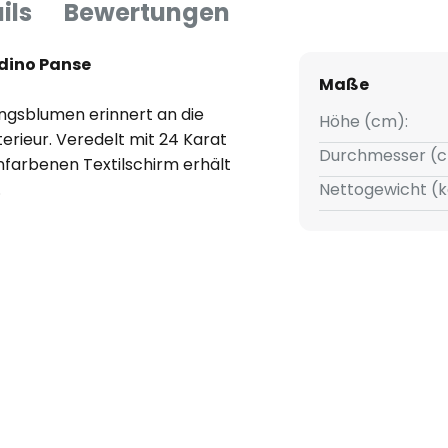
ils
Bewertungen
rdino Panse
Maße
ngsblumen erinnert an die
Höhe (cm):
terieur. Veredelt mit 24 Karat
Durchmesser (c
farbenen Textilschirm erhält
.
Nettogewicht (k
zusätzlich an den Abschlüssen
teindruck der Leuchte. Der
 löst mit seiner Formgebung
hte Giardino Panse ein edles
ischen Stil.