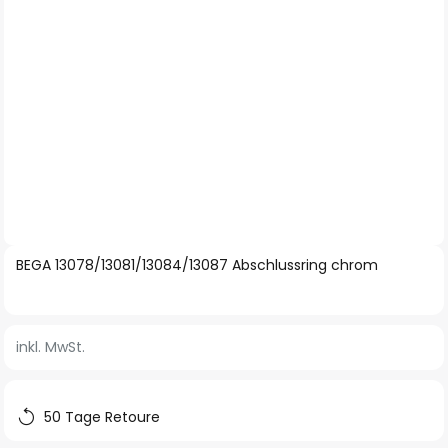
Zum
BEGA 13078/13081/13084/13087 Abschlussring chrom
Anfang
der
Bildgalerie
inkl. MwSt.
springen
50 Tage Retoure