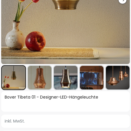
Zum
Bover Tibeta 01 - Designer-LED-Hängeleuchte
Anfang
der
Bildgalerie
inkl. MwSt.
springen