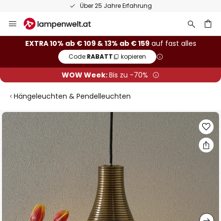
Über 25 Jahre Erfahrung
Zum
Inhalt
springen
he
EXTRA 10% ab € 109 & 13% ab € 159
auf fast alles
Code:
RABATT
kopieren
WOW Week:
Bis zu -70%
Hängeleuchten & Pendelleuchten
Zum
Ende
der
Bildgalerie
springen