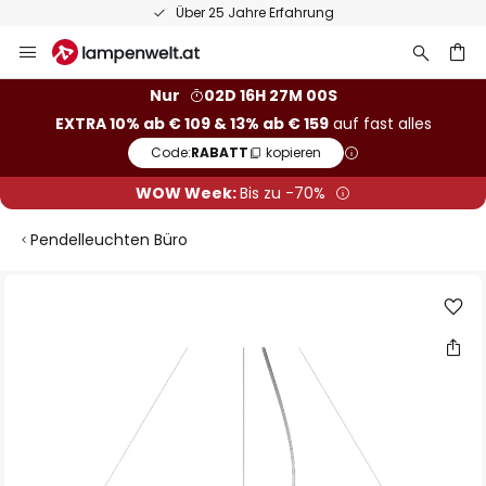
Über 25 Jahre Erfahrung
Zum
Inhalt
springen
he
Nur
02D 16H 27M 00S
EXTRA 10% ab € 109 & 13% ab € 159
auf fast alles
Code:
RABATT
kopieren
WOW Week:
Bis zu -70%
Pendelleuchten Büro
Zum
Ende
der
Bildgalerie
springen