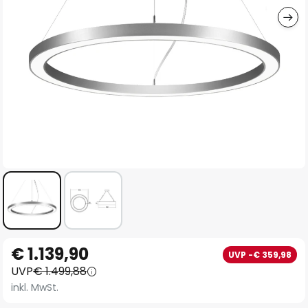
Zum
€ 1.139,90
UVP -€ 359,98
Anfang
UVP
€ 1.499,88
der
inkl. MwSt.
Bildgalerie