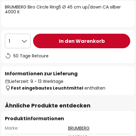
springen
BRUMBERG Biro Circle Ring5 Ø 45 cm up/down CA silber
4000 K
In den Warenkorb
1
50 Tage Retoure
Informationen zur Lieferung
Lieferzeit: 9 - 13 Werktage
Fest eingebautes Leuchtmittel
enthalten
Ähnliche Produkte entdecken
Produktinformationen
Marke:
BRUMBERG