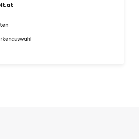
t.at
rten
arkenauswahl