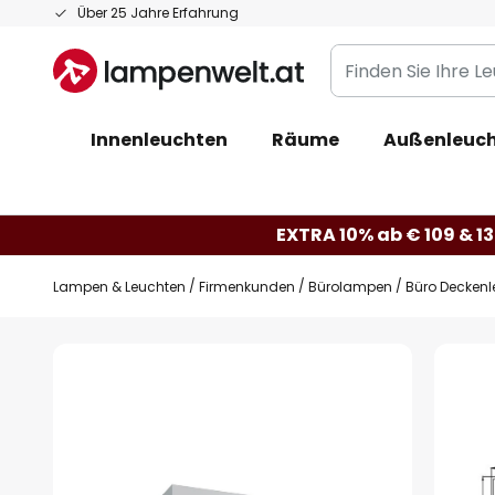
Zum
Über 25 Jahre Erfahrung
Inhalt
Finden
springen
Sie
Ihre
Innenleuchten
Räume
Außenleuc
Leuchte...
EXTRA 10% ab € 109 & 13
Lampen & Leuchten
Firmenkunden
Bürolampen
Büro Deckenl
Zum
Ende
der
Bildgalerie
springen