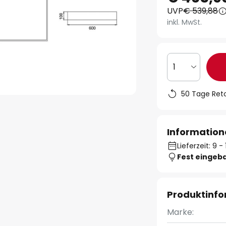
UVP
€ 539,88
inkl. MwSt.
1
50 Tage Ret
Information
Lieferzeit: 9 
Fest eingeb
Produktinf
Marke: