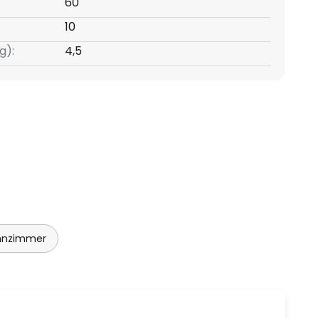
60
10
g):
4,5
hnzimmer