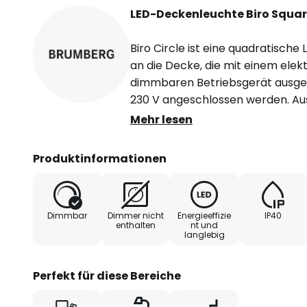
LED-Deckenleuchte Biro Squa
Biro Circle ist eine quadratisc
an die Decke, die mit einem elek
dimmbaren Betriebsgerät ausgesta
230 V angeschlossen werden. Aus
opalweißen Abdeckung aus Kunst
Mehr lesen
rotationssymmetrisch tief-breit
Lichtstärkeverteilung wird eine 
Produktinformationen
optimale Lichtverteilung gewährl
Square eignet sich perfekt zur B
Konferenzräumen und vielen wei
Dimmbar
Dimmer nicht
Energieeffizie
IP40
enthalten
nt und
langlebig
- allgemeiner Farbwiedergabein
- Gehäusewerkstoff: Aluminium / 
Perfekt für diese Bereiche
- zulässige Umgebungstemperatur