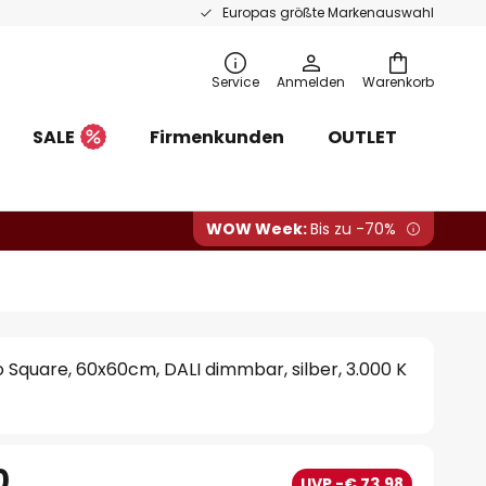
Europas größte Markenauswahl
Service
Anmelden
Warenkorb
SALE
Firmenkunden
OUTLET
WOW Week:
Bis zu -70%
Square, 60x60cm, DALI dimmbar, silber, 3.000 K
0
UVP -€ 73,98