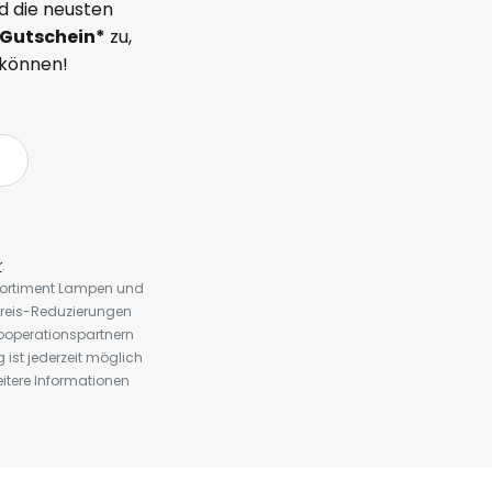
d die neusten
Gutschein*
zu,
 können!
r
.
 Sortiment Lampen und
preis-Reduzierungen
ooperationspartnern
st jederzeit möglich
eitere Informationen