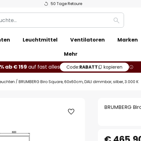
50 Tage Retoure
Suche
hten
Leuchtmittel
Ventilatoren
Marken
Mehr
% ab € 159
auf fast alles
Code:
RABATT
kopieren
euchten
BRUMBERG Biro Square, 60x60cm, DALI dimmbar, silber, 3.000 K
BRUMBERG Biro 
€ 465,9