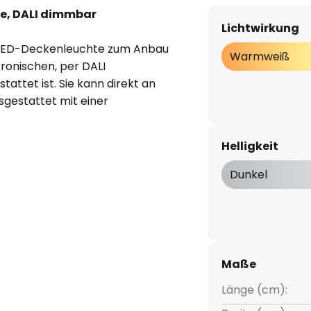
re, DALI dimmbar
Lichtwirkung
he LED-Deckenleuchte zum Anbau
Warmweiß
tronischen, per DALI
ttet ist. Sie kann direkt an
gestattet mit einer
stoff und mit
-strahlender
Helligkeit
hohe Lichtausbeute und eine
eistet. Die Deckenleuchte Biro
Dunkel
eleuchtung von Büros, Fluren,
teren Bereichen.
dex CRI > 80
Maße
Stahl / Kunststoff
Länge (cm):
 (ta): -20 °C - +25 °C