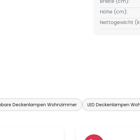
Breite (cm):
Höhe (cm):
rät, DALI dimmbar
Nettogewicht (k
bare Deckenlampen Wohnzimmer
LED Deckenlampen Wo