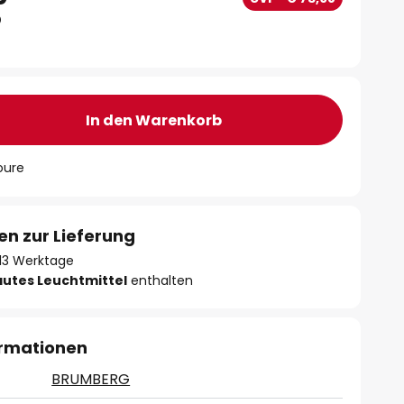
In den Warenkorb
oure
en zur Lieferung
- 13 Werktage
autes Leuchtmittel
enthalten
ormationen
BRUMBERG