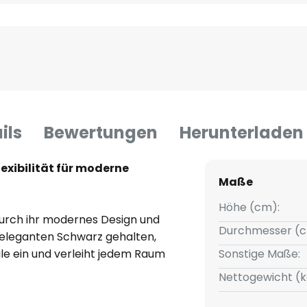
ils
Bewertungen
Herunterladen
exibilität für moderne
Maße
Höhe (cm):
urch ihr modernes Design und
Durchmesser (c
 eleganten Schwarz gehalten,
tile ein und verleiht jedem Raum
Sonstige Maße:
Flurbereich oder in der Küche –
Nettogewicht (k
r eine angenehme Atmosphäre.