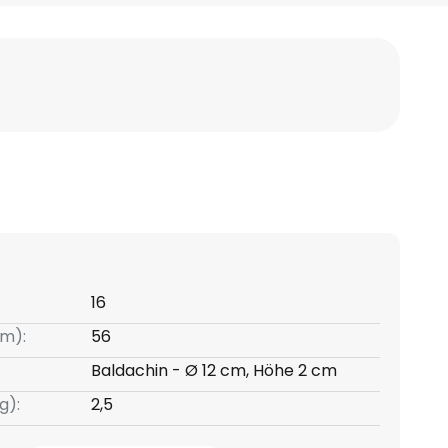
16
m):
56
Baldachin - Ø 12 cm, Höhe 2 cm
g):
2,5