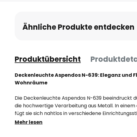
Anfang
der
Bildgalerie
Ähnliche Produkte entdecken
springen
Produktübersicht
Produktdeta
Deckenleuchte Aspendos N-639: Eleganz und Fl
Wohnräume
Die Deckenleuchte Aspendos N-639 beeindruckt d
die hochwertige Verarbeitung aus Metall. In einem
fügt sie sich nahtlos in verschiedene Einrichtungss
eine stilvolle Note. Ob im Wohnzimmer, Esszimmer, 
Mehr lesen
diese Leuchte setzt überall Akzente und sorgt fü