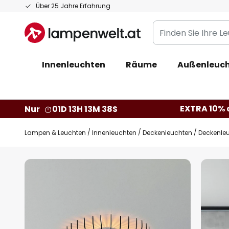
Zum
Über 25 Jahre Erfahrung
Inhalt
Finden
springen
Sie
Ihre
Innenleuchten
Räume
Außenleuc
Leuchte...
EXTRA 10% a
Nur
01D 13H 13M 37S
Lampen & Leuchten
Innenleuchten
Deckenleuchten
Deckenleu
Zum
Ende
der
Bildgalerie
springen