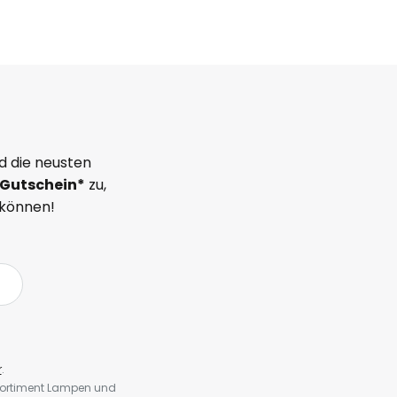
d die neusten
Gutschein*
zu,
 können!
r
.
 Sortiment Lampen und