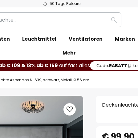
50 Tage Retoure
Suche
hten
Leuchtmittel
Ventilatoren
Marken
Mehr
b € 109 & 13% ab € 159
auf fast alles
Code:
RABATT
ko
chte Aspendos N-639, schwarz, Metall, Ø 56 cm
Deckenleuchte
€ 99,90