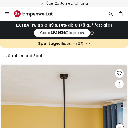
Über 25 Jahre Erfahrung
Zum
Inhalt
springen
he
EXTRA 11% ab € 119 & 14% ab € 179
auf fast alles
Code:
SPAREN
kopieren
Spartage:
Bis zu -70%
Strahler und Spots
Zum
Ende
der
Bildgalerie
springen