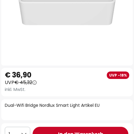
Zum
€ 36,90
UVP -18%
Anfang
UVP
€ 45,32
der
inkl. MwSt.
Bildgalerie
springen
Dual-Wifi Bridge Nordlux Smart Light Artikel EU