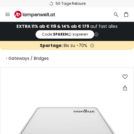
50 Tage Retoure
Zum
Inhalt
springen
he
EXTRA 11% ab € 119 & 14% ab € 179
auf fast alles
Code:
SPAREN
kopieren
Spartage:
Bis zu -70%
Gateways / Bridges
Zum
Ende
der
Bildgalerie
springen