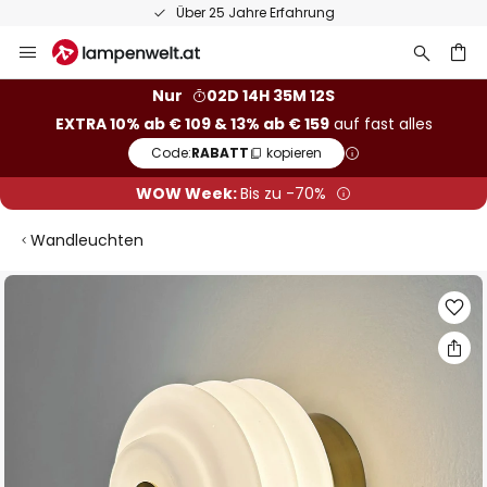
Über 25 Jahre Erfahrung
Zum
Inhalt
springen
he
Nur
02D 14H 35M 12S
EXTRA 10% ab € 109 & 13% ab € 159
auf fast alles
Code:
RABATT
kopieren
WOW Week:
Bis zu -70%
Wandleuchten
Zum
Ende
der
Bildgalerie
springen