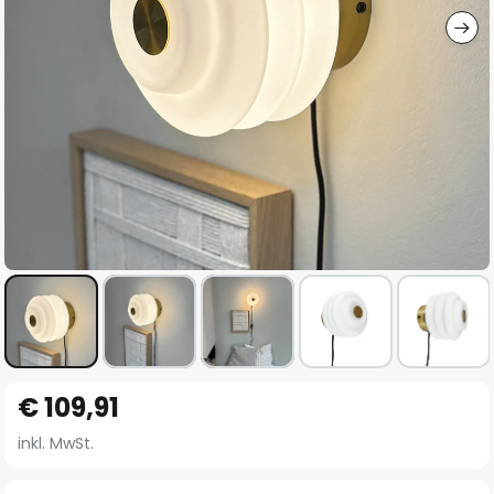
Zum
€ 109,91
Anfang
der
inkl. MwSt.
Bildgalerie