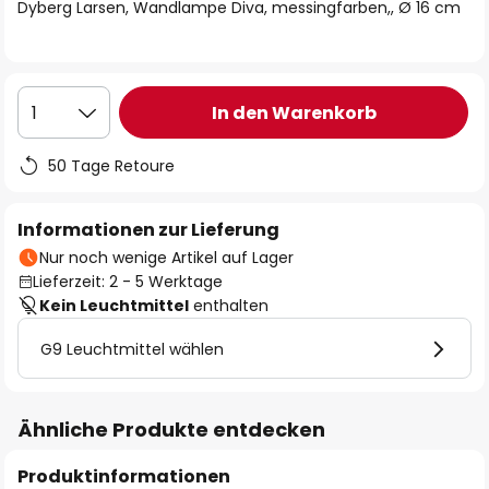
springen
Dyberg Larsen, Wandlampe Diva, messingfarben,, Ø 16 cm
In den Warenkorb
1
50 Tage Retoure
Informationen zur Lieferung
Nur noch wenige Artikel auf Lager
Lieferzeit: 2 - 5 Werktage
Kein Leuchtmittel
enthalten
G9 Leuchtmittel wählen
Ähnliche Produkte entdecken
Produktinformationen