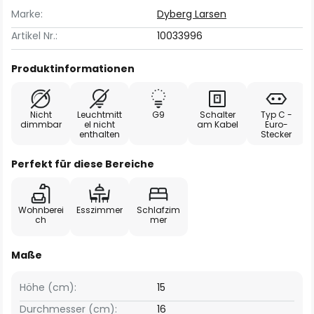
Marke:
Dyberg Larsen
Artikel Nr.:
10033996
Produktinformationen
Nicht
Leuchtmitt
G9
Schalter
Typ C -
dimmbar
el nicht
am Kabel
Euro-
enthalten
Stecker
Perfekt für diese Bereiche
Wohnberei
Esszimmer
Schlafzim
ch
mer
Maße
Höhe (cm):
15
Durchmesser (cm):
16