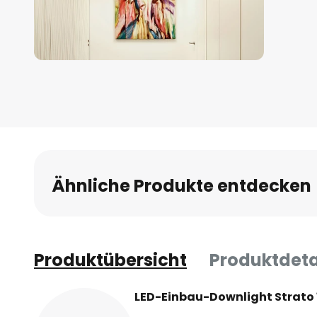
Zum
Anfang
der
Bildgalerie
springen
Ähnliche Produkte entdecken
Produktübersicht
Produktdeta
LED-Einbau-Downlight Strato 