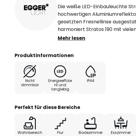
Die weiße LED-Einbauleuchte Stra
hochwertigen Aluminiumreflektor 
gesetzten Fresnellinse ausgesta
harmoniert Stratos 190 mit vielen
Treiber ist integriert. Strato ist
Mehr lesen
Feuchträume geeignet.
Produktinformationen
Nicht
Energieeffizie
IP44
dimmbar
nt und
langlebig
Perfekt für diese Bereiche
Wohnbereich
Flur
Badezimmer
Esszimmer