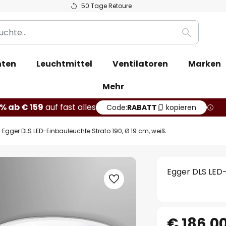
50 Tage Retoure
Suche
hten
Leuchtmittel
Ventilatoren
Marken
Mehr
% ab € 159
auf fast alles
Code:
RABATT
kopieren
Egger DLS LED-Einbauleuchte Strato 190, Ø 19 cm, weiß
Egger DLS LED-
€ 186,0