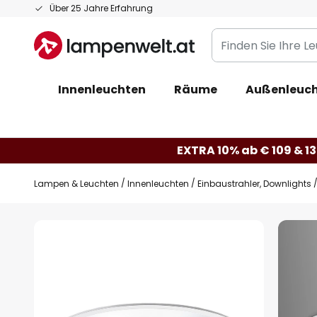
Zum
Über 25 Jahre Erfahrung
Inhalt
Finden
springen
Sie
Ihre
Innenleuchten
Räume
Außenleuc
Leuchte...
EXTRA 10% ab € 109 & 13
Lampen & Leuchten
Innenleuchten
Einbaustrahler, Downlights
Zum
Ende
der
Bildgalerie
springen