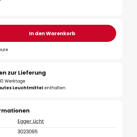
In den Warenkorb
oure
en zur Lieferung
- 10 Werktage
autes Leuchtmittel
enthalten
ormationen
Egger Licht
3023095