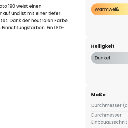
to 190 weist einen
Warmweiß
auf und ist mit einer tiefer
ttet. Dank der neutralen Farbe
 Einrichtungsfarben. Ein LED-
 durch die Schutzart IP44 auch für
Helligkeit
Dunkel
Maße
Durchmesser (c
Durchmesser
Einbauausschnit