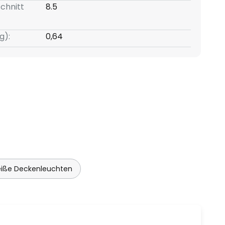
chnitt
8.5
g):
0,64
iße Deckenleuchten