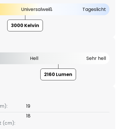
Universalweiß
Tageslicht
3000 Kelvin
Hell
Sehr hell
2160 Lumen
m):
19
18
t (cm):