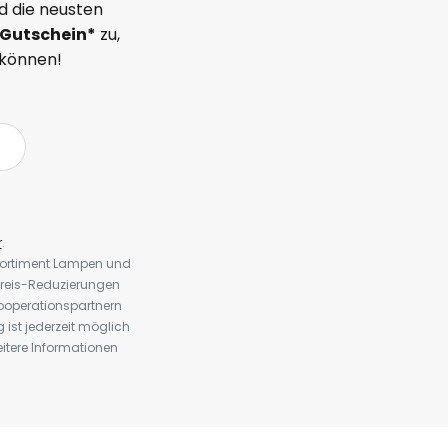
d die neusten
Gutschein*
zu,
 können!
r
.
 Sortiment Lampen und
preis-Reduzierungen
ooperationspartnern
st jederzeit möglich
eitere Informationen