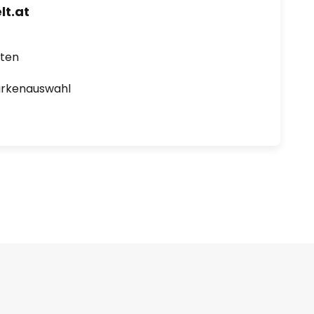
t.at
rten
arkenauswahl