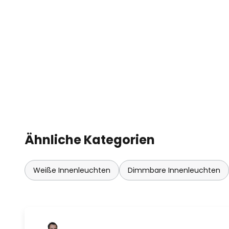
- mit dimmbarem ERCO-Betrieb
- mit Drehregler zum Dimmen a
- extern über Phasenabschnitt d
- sehr gute Farbwiedergabe: Ra 
- Anschlussleistung: 9,3 W
Ähnliche Kategorien
Weiße Innenleuchten
Dimmbare Innenleuchten