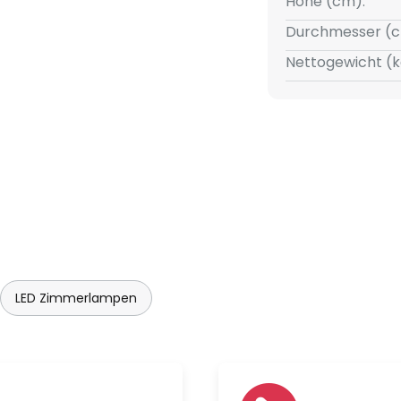
Höhe (cm):
sgerät
Durchmesser (c
Nettogewicht (k
n der Frontabdeckung
immbar (1 % bis 100 %)
92
LED Zimmerlampen