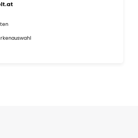
t.at
rten
arkenauswahl