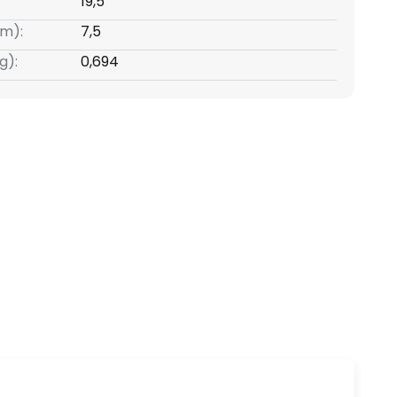
19,5
m):
7,5
g):
0,694