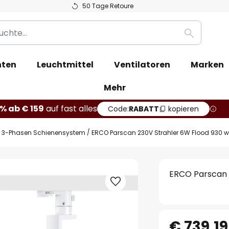
50 Tage Retoure
Suche
hten
Leuchtmittel
Ventilatoren
Marken
Mehr
% ab € 159
auf fast alles
Code:
RABATT
kopieren
3-Phasen Schienensystem
ERCO Parscan 230V Strahler 6W Flood 930 w
ERCO Parscan 
€ 739,19