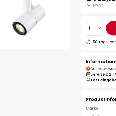
inkl. MwSt.
1
50 Tage Ret
Information
Nur noch weni
Lieferzeit: 2 
Fest eingeb
Produktinf
Marke: