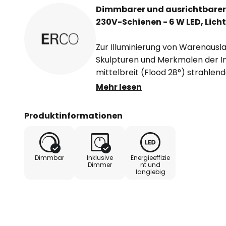
Dimmbarer und ausrichtbarer 
230V-Schienen - 6 W LED, Licht
Zur Illuminierung von Warenaus
Skulpturen und Merkmalen der In
mittelbreit (Flood 28°) strahle
Parscan wie geschaffen. Der Büg
Mehr lesen
Leitungsführung ist um 360° dr
gefestigt und erlaubt ein Schwe
Produktinformationen
90°. Die Spherolit-Linse und Kol
Polymer sorgen für die charakter
Hochwertige und effiziente High
Dimmbar
Inklusive
Energieeffizie
mit guter Farbwiedergabe. Der L
Dimmer
nt und
langlebig
Aluminiumguss gefertigt, der Sc
- mit Schienenadapter für ERCO
trac 3-Phasen-Stromschiene od