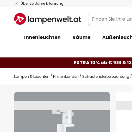
Zum
Über 25 Jahre Erfahrung
Inhalt
Finden
springen
Sie
Ihre
Innenleuchten
Räume
Außenleuc
Leuchte...
EXTRA 10% ab € 109 & 13
Lampen & Leuchten
Firmenkunden
Schaufensterbeleuchtung
Zum
Ende
der
Bildgalerie
springen