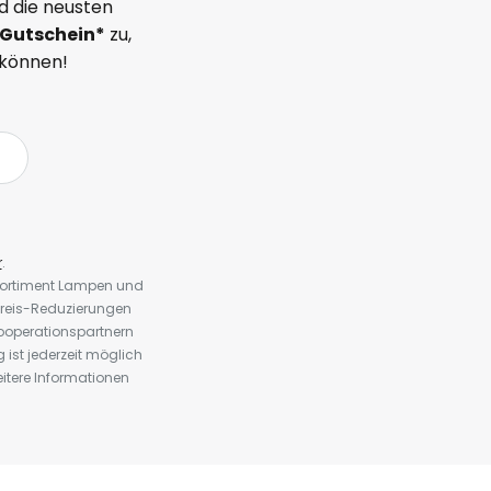
d die neusten
Gutschein*
zu,
 können!
r
.
 Sortiment Lampen und
preis-Reduzierungen
ooperationspartnern
st jederzeit möglich
eitere Informationen