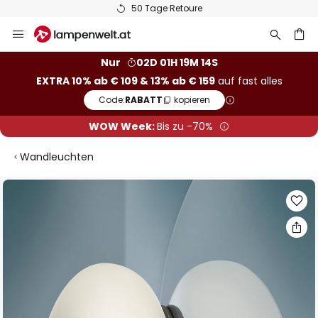
50 Tage Retoure
Zum
Inhalt
springen
he
Nur
02D 01H 19M 13S
EXTRA 10% ab € 109 & 13% ab € 159
auf fast alles
Code:
RABATT
kopieren
WOW Week:
Bis zu -70%
Wandleuchten
Zum
Ende
der
Bildgalerie
springen