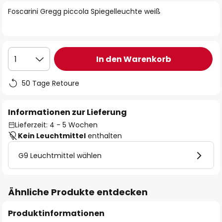
springen
Foscarini Gregg piccola Spiegelleuchte weiß
In den Warenkorb
1
50 Tage Retoure
Informationen zur Lieferung
Lieferzeit: 4 - 5 Wochen
Kein Leuchtmittel
enthalten
G9 Leuchtmittel wählen
Ähnliche Produkte entdecken
Produktinformationen