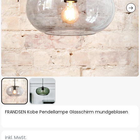
Zum
FRANDSEN Kobe Pendellampe Glasschirm mundgeblasen
Anfang
der
Bildgalerie
inkl. MwSt.