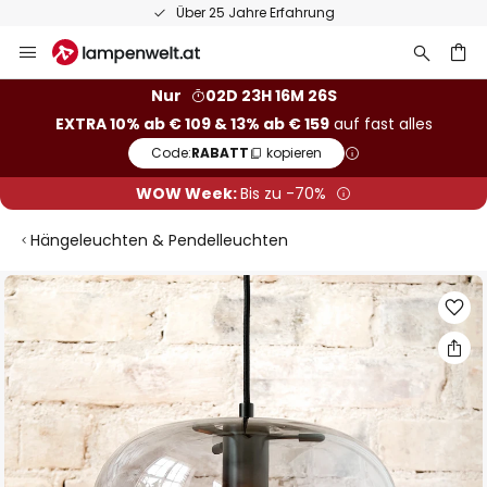
Über 25 Jahre Erfahrung
Zum
Inhalt
springen
he
Nur
02D 23H 16M 25S
EXTRA 10% ab € 109 & 13% ab € 159
auf fast alles
Code:
RABATT
kopieren
WOW Week:
Bis zu -70%
Hängeleuchten & Pendelleuchten
Zum
Ende
der
Bildgalerie
springen