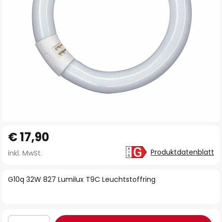
Zum
€ 17,90
Anfang
der
Produktdatenblatt
inkl. MwSt.
Bildgalerie
springen
G10q 32W 827 Lumilux T9C Leuchtstoffring