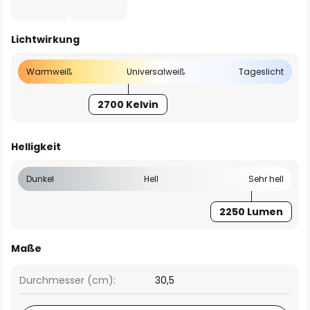
Lichtwirkung
Warmweiß
Universalweiß
Tageslicht
2700 Kelvin
Helligkeit
Dunkel
Hell
Sehr hell
2250 Lumen
Maße
Durchmesser (cm):
30,5