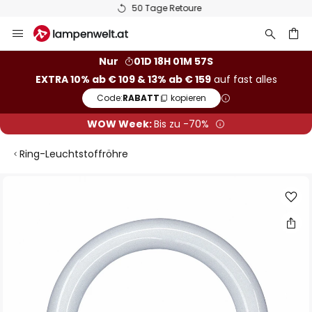
50 Tage Retoure
Zum
Inhalt
springen
he
Nur
01D 18H 01M 57S
EXTRA 10% ab € 109 & 13% ab € 159
auf fast alles
Code:
RABATT
kopieren
WOW Week:
Bis zu -70%
Ring-Leuchtstoffröhre
Zum
Ende
der
Bildgalerie
springen