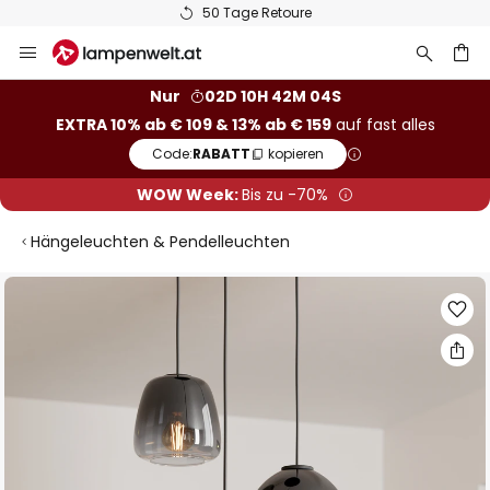
50 Tage Retoure
Zum
Inhalt
springen
he
Nur
02D 10H 42M 03S
EXTRA 10% ab € 109 & 13% ab € 159
auf fast alles
Code:
RABATT
kopieren
WOW Week:
Bis zu -70%
Hängeleuchten & Pendelleuchten
Zum
Ende
der
Bildgalerie
springen