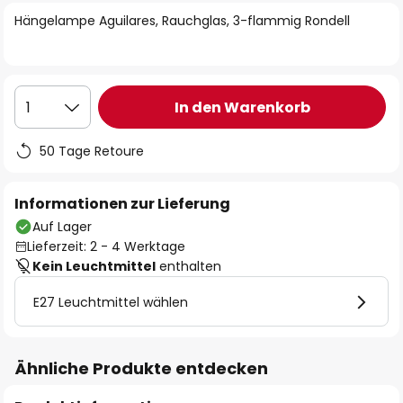
springen
Hängelampe Aguilares, Rauchglas, 3-flammig Rondell
In den Warenkorb
1
50 Tage Retoure
Informationen zur Lieferung
Auf Lager
Lieferzeit: 2 - 4 Werktage
Kein Leuchtmittel
enthalten
E27 Leuchtmittel wählen
Ähnliche Produkte entdecken