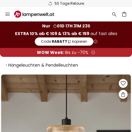
50 Tage Retoure
Zum
Inhalt
springen
he
Nur
01D 17H 31M 22S
EXTRA 10% ab € 109 & 13% ab € 159
auf fast alles
Code:
RABATT
kopieren
WOW Week:
Bis zu -70%
Hängeleuchten & Pendelleuchten
Zum
Ende
der
Bildgalerie
springen