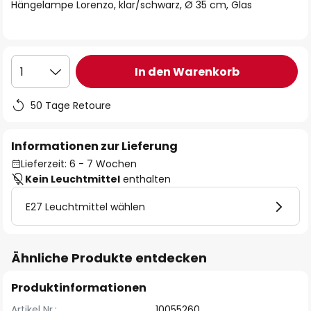
springen
Hängelampe Lorenzo, klar/schwarz, Ø 35 cm, Glas
In den Warenkorb
1
50 Tage Retoure
Informationen zur Lieferung
Lieferzeit: 6 - 7 Wochen
Kein Leuchtmittel
enthalten
E27 Leuchtmittel wählen
Ähnliche Produkte entdecken
Produktinformationen
Artikel Nr.:
10055260