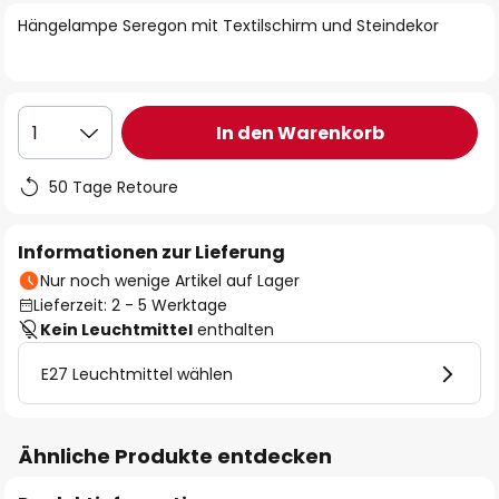
springen
Hängelampe Seregon mit Textilschirm und Steindekor
In den Warenkorb
1
50 Tage Retoure
Informationen zur Lieferung
Nur noch wenige Artikel auf Lager
Lieferzeit: 2 - 5 Werktage
Kein Leuchtmittel
enthalten
E27 Leuchtmittel wählen
Ähnliche Produkte entdecken