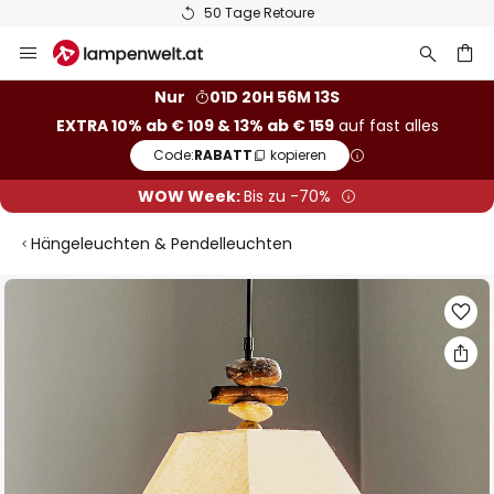
50 Tage Retoure
Zum
Inhalt
springen
he
Nur
01D 20H 56M 13S
EXTRA 10% ab € 109 & 13% ab € 159
auf fast alles
Code:
RABATT
kopieren
WOW Week:
Bis zu -70%
Hängeleuchten & Pendelleuchten
Zum
Ende
der
Bildgalerie
springen