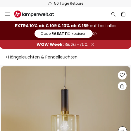
50 Tage Retoure
Zum
Inhalt
springen
he
EXTRA 10% ab € 109 & 13% ab € 159
auf fast alles
Code:
RABATT
kopieren
WOW Week:
Bis zu -70%
Hängeleuchten & Pendelleuchten
Zum
Ende
der
Bildgalerie
springen