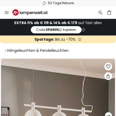
50 Tage Retoure
Zum
Inhalt
springen
he
EXTRA 11% ab € 119 & 14% ab € 179
auf fast alles
Code:
SPAREN
kopieren
Spartage:
Bis zu -70%
Hängeleuchten & Pendelleuchten
Zum
Ende
der
Bildgalerie
springen